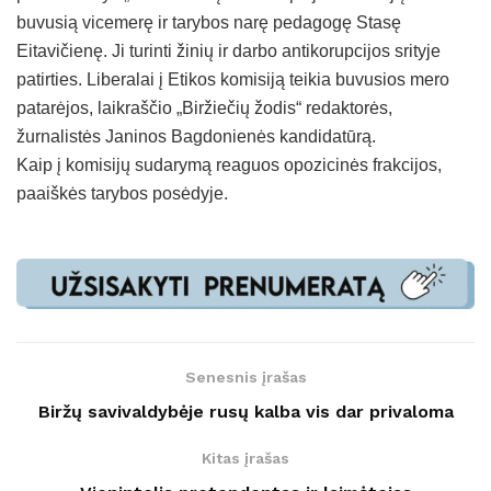
buvusią vicemerę ir tarybos narę pedagogę Stasę
Eitavičienę. Ji turinti žinių ir darbo antikorupcijos srityje
patirties. Liberalai į Etikos komisiją teikia buvusios mero
patarėjos, laikraščio „Biržiečių žodis“ redaktorės,
žurnalistės Janinos Bagdonienės kandidatūrą.
Kaip į komisijų sudarymą reaguos opozicinės frakcijos,
paaiškės tarybos posėdyje.
Senesnis įrašas
Biržų savivaldybėje rusų kalba vis dar privaloma
Kitas įrašas