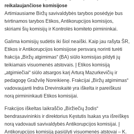
reikalaujančiose komisijose
Artimiausiame Biržų savivaldybės tarybos posėdyje bus
tvirtinamos tarybos Etikos, Antikorupcijos komisijos,
skiriami šių komisijų ir Kontrolės komiteto pirmininkai.
Galima komisijų sudėtis iki šiol neaiški. Kaip jau rašyta ŠR,
Etikos ir Antikorupcijos komisijose persvarą norinti turėti
frakcija „Biržų atgimimas“ (BA) siūlo komisijas pildyti jų
teikiamais visuomenės atstovais. Į Etikos komisiją
„atgimiečiai“ siūlo atsargos karį Arturą Mazurkevičių ir
pedagogę Gražvilę Noreikienę. Frakcijai „Biržų atgimimas“
vadovaujanti Indra Drevinskaitė yra iškelta ir pareiškusi
norą pirmininkauti Etikos komisijai.
Frakcijos iškeltas laikraščio „Biržiečių žodis“
bendrasavininkis ir direktorius Kęstutis Isakas yra išreiškęs
norą vadovauti savivaldybės Antikorupcijos komisijai. Į
Antikorupcijos komisiją pasiūlyti visuomenės atstovai – K.