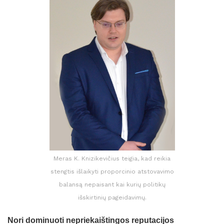
Meras K. Knizikevičius teigia, kad reikia
stengtis išlaikyti proporcinio atstovavimo
balansą nepaisant kai kurių politikų
išskirtinių pageidavimų.
Nori dominuoti nepriekaištingos reputacijos