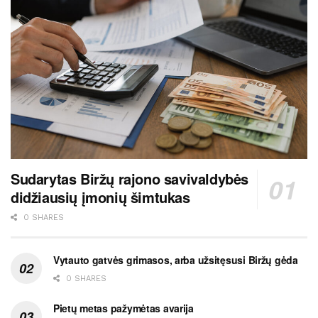
Sudarytas Biržų rajono savivaldybės
didžiausių įmonių šimtukas
0 SHARES
Vytauto gatvės grimasos, arba užsitęsusi Biržų gėda
0 SHARES
Pietų metas pažymėtas avarija