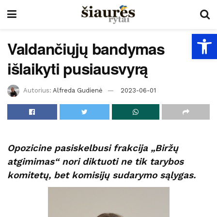
Open
Valdančiųjų bandymas
išlaikyti pusiausvyrą
Autorius:
Alfreda Gudienė
2023-06-01
Opozicine pasiskelbusi frakcija „Biržų
atgimimas“ nori diktuoti ne tik tarybos
komitetų, bet komisijų sudarymo sąlygas.