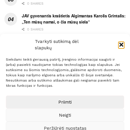
0 SHARES
JAV gyvenantis kraštietis Algimantas Karolis Grintalis:
„Ten mūsų namai, o čia mūsų siela“
0 SHARES
Ypatingas dviejų medikių likimo ryšys
Tvarkyti sutikimą dėl
slapukų
0 SHARES
Siekdami teikti geriausią patirtį, įrenginio informacijai saugoti ir
(arba) pasiekti naudojame tokias technologijas kaip slapukus. Jei
sutiksime su šiomis technologijomis, galėsime apdoroti duomenis,
tokius kaip naršymo elgsena arba unikalūs ID šioje svetainėje.
Nesutikimas arba sutikimo atšaukimas gali neigiamai paveikti tam
Prenumerata
Reklama
Taisyklės
Kontaktai
tikras funkcijas ir funkcijas.
Sprendimas:
ITBrolis
Priimti
Neigti
© 2021 Visos teisės saugomos
Siaure.lt
Peržiūrėti nuostatas