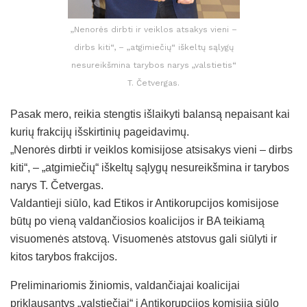
„Nenorės dirbti ir veiklos atsakys vieni –
dirbs kiti“, – „atgimiečių“ iškeltų sąlygų
nesureikšmina tarybos narys „valstietis“
T. Četvergas.
Pasak mero, reikia stengtis išlaikyti balansą nepaisant kai
kurių frakcijų išskirtinių pageidavimų.
„Nenorės dirbti ir veiklos komisijose atsisakys vieni – dirbs
kiti“, – „atgimiečių“ iškeltų sąlygų nesureikšmina ir tarybos
narys T. Četvergas.
Valdantieji siūlo, kad Etikos ir Antikorupcijos komisijose
būtų po vieną valdančiosios koalicijos ir BA teikiamą
visuomenės atstovą. Visuomenės atstovus gali siūlyti ir
kitos tarybos frakcijos.
Preliminariomis žiniomis, valdančiajai koalicijai
priklausantys „valstiečiai“ į Antikorupcijos komisiją siūlo