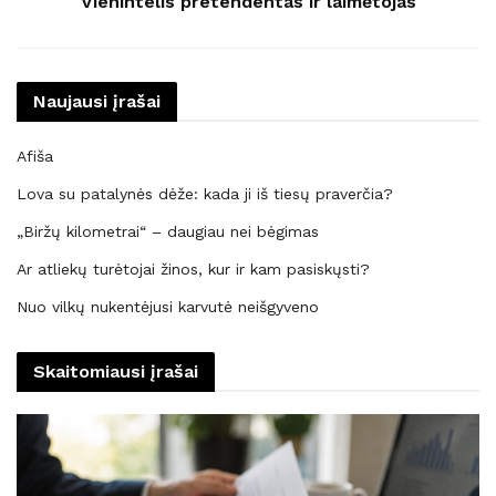
Vienintelis pretendentas ir laimėtojas
Naujausi įrašai
Afiša
Lova su patalynės dėže: kada ji iš tiesų praverčia?
„Biržų kilometrai“ – daugiau nei bėgimas
Ar atliekų turėtojai žinos, kur ir kam pasiskųsti?
Nuo vilkų nukentėjusi karvutė neišgyveno
Skaitomiausi įrašai