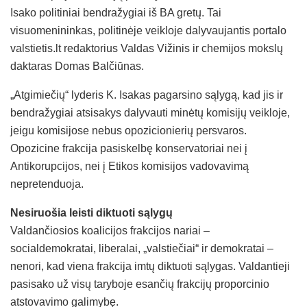
Isako politiniai bendražygiai iš BA gretų. Tai
visuomenininkas, politinėje veikloje dalyvaujantis portalo
valstietis.lt redaktorius Valdas Vižinis ir chemijos mokslų
daktaras Domas Balčiūnas.
„Atgimiečių“ lyderis K. Isakas pagarsino sąlygą, kad jis ir
bendražygiai atsisakys dalyvauti minėtų komisijų veikloje,
jeigu komisijose nebus opozicionierių persvaros.
Opozicine frakcija pasiskelbę konservatoriai nei į
Antikorupcijos, nei į Etikos komisijos vadovavimą
nepretenduoja.
Nesiruošia leisti diktuoti sąlygų
Valdančiosios koalicijos frakcijos nariai –
socialdemokratai, liberalai, „valstiečiai“ ir demokratai –
nenori, kad viena frakcija imtų diktuoti sąlygas. Valdantieji
pasisako už visų taryboje esančių frakcijų proporcinio
atstovavimo galimybę.