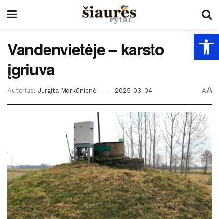
Open
Vandenvietėje – karsto
įgriuva
A
Autorius:
Jurgita Morkūnienė
2025-03-04
A