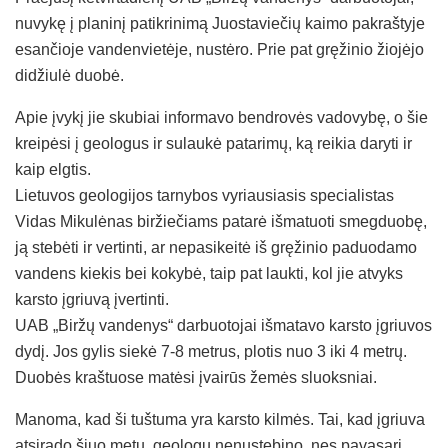
nuvykę į planinį patikrinimą Juostaviečių kaimo pakraštyje
esančioje vandenvietėje, nustėro. Prie pat gręžinio žiojėjo
didžiulė duobė.
Apie įvykį jie skubiai informavo bendrovės vadovybę, o šie
kreipėsi į geologus ir sulaukė patarimų, ką reikia daryti ir
kaip elgtis.
Lietuvos geologijos tarnybos vyriausiasis specialistas
Vidas Mikulėnas biržiečiams patarė išmatuoti smegduobę,
ją stebėti ir vertinti, ar nepasikeitė iš gręžinio paduodamo
vandens kiekis bei kokybė, taip pat laukti, kol jie atvyks
karsto įgriuvą įvertinti.
UAB „Biržų vandenys“ darbuotojai išmatavo karsto įgriuvos
dydį. Jos gylis siekė 7-8 metrus, plotis nuo 3 iki 4 metrų.
Duobės kraštuose matėsi įvairūs žemės sluoksniai.
Manoma, kad ši tuštuma yra karsto kilmės. Tai, kad įgriuva
atsirado šiuo metu, geologų nenustebino, nes pavasarį