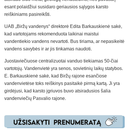
esant polaidžiui susidaro geriausios sąlygos karsto
reiškiniams pasireikšti.
UAB „Biržų vandenys“ direktorė Edita Barkauskienė sakė,
kad vartotojams rekomenduota laikinai maistui
vandentiekio vandens nevartoti. Bus tiriama, ar nepasikeitė
vandens savybės ir ar jis tinkamas naudoti.
Juostaviečiuose centralizuotai vanduo tiekiamas 50-čiai
vartotojų. Vandenvietė yra senos, sovietinių laikų statybos.
E. Barkauskienė sakė, kad Biržų rajone esančiose
vandenvietėse toks reiškinys pasitaikė pirmą kartą. Ji yra
girdėjusi, kad karsto įgriuvos buvo atsiradusios šalia
vandenviečių Pasvalio rajone.