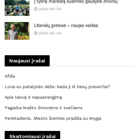
Į rytinę mankštą susirinko gausybė žmonių
2026-08-04
Liberalų gretose – naujas veidas
2026-08-04
Naujausi įrašai
Afiša
Lova su patalynės dėže: kada ji iš tiesų praverčia?
Apie laisvę ir nepasirengimą
Pagarba krašto žmonėms ir svečiams
Penktadienis. Miesto šventės pradžia su knyga
Skaitomiausi įrašai