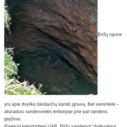
Biržų rajone
yra apie dvylika tūkstančių karsto įgriuvų. Bet vienintelė –
atsiradusi vandenvietės teritorijoje prie pat vandens
gręžinio.
Praėjusį ketvirtadienį UAB „Biržų vandenys“ darbuotojai,