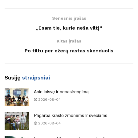
Senesnis įrašas
„Esam tie, kurie neša viltį“
Kitas įrašas
Po tiltu per ežerą rastas skenduolis
Susiję
straipsniai
Apie laisvę ir nepasirengimą
2026-08-04
Pagarba krašto žmonėms ir svečiams
2026-08-04