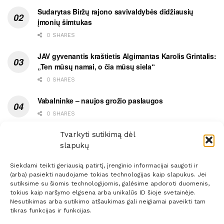
Sudarytas Biržų rajono savivaldybės didžiausių
įmonių šimtukas
0 SHARES
JAV gyvenantis kraštietis Algimantas Karolis Grintalis:
„Ten mūsų namai, o čia mūsų siela“
0 SHARES
Vabalninke – naujos grožio paslaugos
0 SHARES
Vytauto gatvės grimasos, arba užsitęsusi Biržų gėda
Tvarkyti sutikimą dėl
slapukų
0 SHARES
Siekdami teikti geriausią patirtį, įrenginio informacijai saugoti ir
(arba) pasiekti naudojame tokias technologijas kaip slapukus. Jei
sutiksime su šiomis technologijomis, galėsime apdoroti duomenis,
tokius kaip naršymo elgsena arba unikalūs ID šioje svetainėje.
Nesutikimas arba sutikimo atšaukimas gali neigiamai paveikti tam
Prenumerata
Reklama
Taisyklės
Kontaktai
tikras funkcijas ir funkcijas.