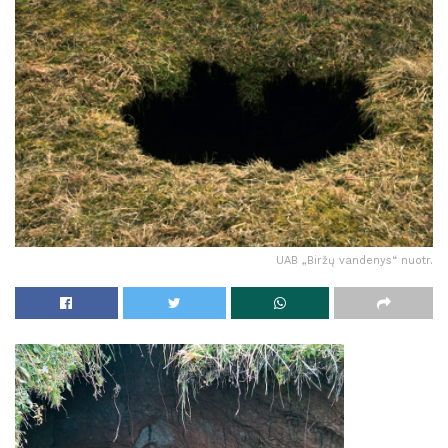
UAB „Biržų vandenys“ nuotr.