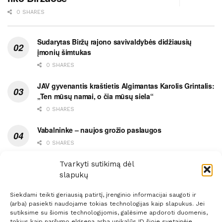
0 SHARES
Sudarytas Biržų rajono savivaldybės didžiausių
įmonių šimtukas
0 SHARES
JAV gyvenantis kraštietis Algimantas Karolis Grintalis:
„Ten mūsų namai, o čia mūsų siela“
0 SHARES
Vabalninke – naujos grožio paslaugos
0 SHARES
Vytauto gatvės grimasos, arba užsitęsusi Biržų gėda
Tvarkyti sutikimą dėl
slapukų
0 SHARES
Siekdami teikti geriausią patirtį, įrenginio informacijai saugoti ir
(arba) pasiekti naudojame tokias technologijas kaip slapukus. Jei
sutiksime su šiomis technologijomis, galėsime apdoroti duomenis,
tokius kaip naršymo elgsena arba unikalūs ID šioje svetainėje.