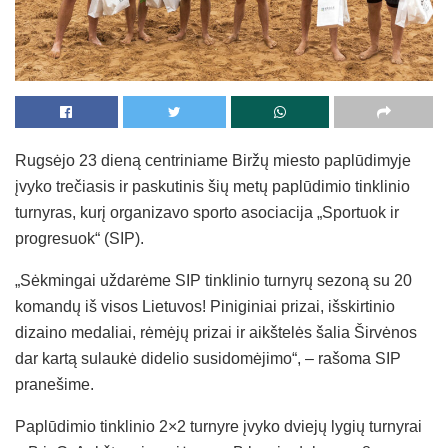
Rugsėjo 23 dieną centriniame Biržų miesto paplūdimyje
įvyko trečiasis ir paskutinis šių metų paplūdimio tinklinio
turnyras, kurį organizavo sporto asociacija „Sportuok ir
progresuok“ (SIP).
„Sėkmingai uždarėme SIP tinklinio turnyrų sezoną su 20
komandų iš visos Lietuvos! Piniginiai prizai, išskirtinio
dizaino medaliai, rėmėjų prizai ir aikštelės šalia Širvėnos
dar kartą sulaukė didelio susidomėjimo“, – rašoma SIP
pranešime.
Paplūdimio tinklinio 2×2 turnyre įvyko dviejų lygių turnyrai