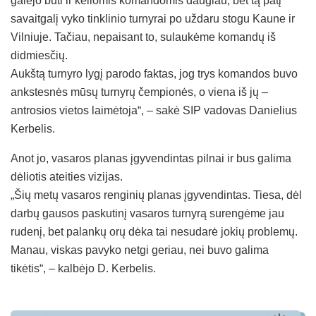
galėjo būti ir keliomis komandomis daugiau, bet tą patį
savaitgalį vyko tinklinio turnyrai po uždaru stogu Kaune ir
Vilniuje. Tačiau, nepaisant to, sulaukėme komandų iš
didmiesčių.
Aukštą turnyro lygį parodo faktas, jog trys komandos buvo
ankstesnės mūsų turnyrų čempionės, o viena iš jų –
antrosios vietos laimėtoja“, – sakė SIP vadovas Danielius
Kerbelis.
Anot jo, vasaros planas įgyvendintas pilnai ir bus galima
dėliotis ateities vizijas.
„Šių metų vasaros renginių planas įgyvendintas. Tiesa, dėl
darbų gausos paskutinį vasaros turnyrą surengėme jau
rudenį, bet palankų orų dėka tai nesudarė jokių problemų.
Manau, viskas pavyko netgi geriau, nei buvo galima
tikėtis“, – kalbėjo D. Kerbelis.