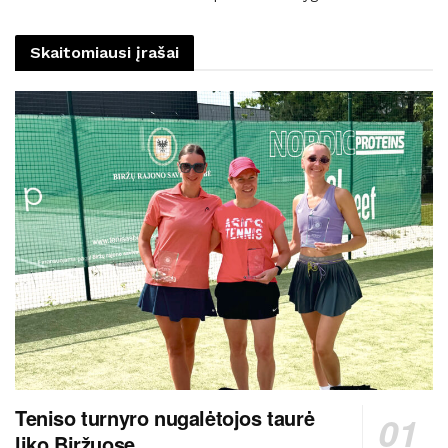
Skaitomiausi įrašai
Teniso turnyro nugalėtojos taurė
liko Biržuose