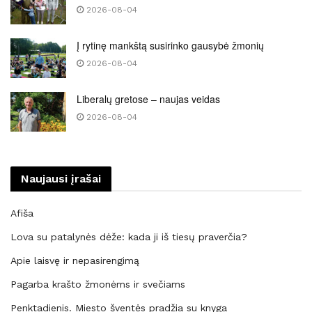
2026-08-04
Į rytinę mankštą susirinko gausybė žmonių
2026-08-04
Liberalų gretose – naujas veidas
2026-08-04
Naujausi įrašai
Afiša
Lova su patalynės dėže: kada ji iš tiesų praverčia?
Apie laisvę ir nepasirengimą
Pagarba krašto žmonėms ir svečiams
Penktadienis. Miesto šventės pradžia su knyga