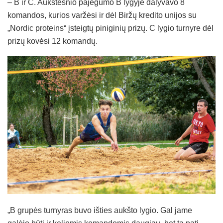
– B ir C. Aukštesnio pajėgumo B lygyje dalyvavo 8
komandos, kurios varžėsi ir dėl Biržų kredito unijos su
„Nordic proteins“ įsteigtų piniginių prizų. C lygio turnyre dėl
prizų kovėsi 12 komandų.
„B grupės turnyras buvo išties aukšto lygio. Gal jame