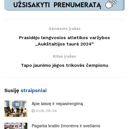
Senesnis įrašas
Prasidėjo lengvosios atletikos varžybos
„Aukštaitijos taurė 2024“
Kitas įrašas
Tapo jaunimo jėgos trikovės čempionu
Susiję
straipsniai
Apie laisvę ir nepasirengimą
2026-08-04
Pagarba krašto žmonėms ir svečiams