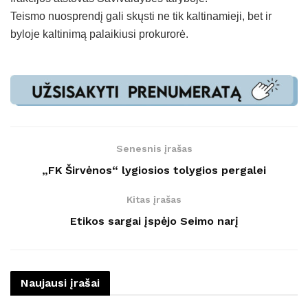
Teismo nuosprendį gali skųsti ne tik kaltinamieji, bet ir
byloje kaltinimą palaikiusi prokurorė.
Senesnis įrašas
„FK Širvėnos“ lygiosios tolygios pergalei
Kitas įrašas
Etikos sargai įspėjo Seimo narį
Naujausi įrašai