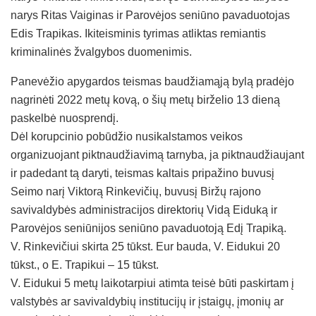
narys Ritas Vaiginas ir Parovėjos seniūno pavaduotojas
Edis Trapikas. Ikiteisminis tyrimas atliktas remiantis
kriminalinės žvalgybos duomenimis.
Panevėžio apygardos teismas baudžiamąją bylą pradėjo
nagrinėti 2022 metų kovą, o šių metų birželio 13 dieną
paskelbė nuosprendį.
Dėl korupcinio pobūdžio nusikalstamos veikos
organizuojant piktnaudžiavimą tarnyba, ja piktnaudžiaujant
ir padedant tą daryti, teismas kaltais pripažino buvusį
Seimo narį Viktorą Rinkevičių, buvusį Biržų rajono
savivaldybės administracijos direktorių Vidą Eiduką ir
Parovėjos seniūnijos seniūno pavaduotoją Edį Trapiką.
V. Rinkevičiui skirta 25 tūkst. Eur bauda, V. Eidukui 20
tūkst., o E. Trapikui – 15 tūkst.
V. Eidukui 5 metų laikotarpiui atimta teisė būti paskirtam į
valstybės ar savivaldybių institucijų ir įstaigų, įmonių ar