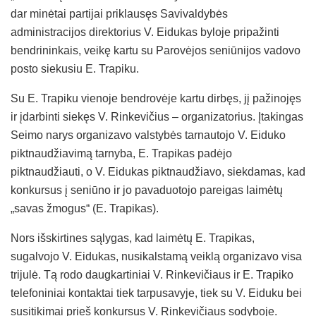
dar minėtai partijai priklausęs Savivaldybės
administracijos direktorius V. Eidukas byloje pripažinti
bendrininkais, veikę kartu su Parovėjos seniūnijos vadovo
posto siekusiu E. Trapiku.
Su E. Trapiku vienoje bendrovėje kartu dirbęs, jį pažinojęs
ir įdarbinti siekęs V. Rinkevičius – organizatorius. Įtakingas
Seimo narys organizavo valstybės tarnautojo V. Eiduko
piktnaudžiavimą tarnyba, E. Trapikas padėjo
piktnaudžiauti, o V. Eidukas piktnaudžiavo, siekdamas, kad
konkursus į seniūno ir jo pavaduotojo pareigas laimėtų
„savas žmogus“ (E. Trapikas).
Nors išskirtines sąlygas, kad laimėtų E. Trapikas,
sugalvojo V. Eidukas, nusikalstamą veiklą organizavo visa
trijulė. Tą rodo daugkartiniai V. Rinkevičiaus ir E. Trapiko
telefoniniai kontaktai tiek tarpusavyje, tiek su V. Eiduku bei
susitikimai prieš konkursus V. Rinkevičiaus sodyboje.