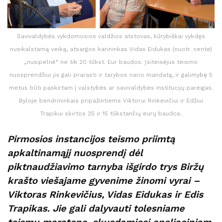
Savivaldybės vykdomosios valdžios atstovas, kūrybiškai vykdęs
nusikalstamą veiką, atsargos karininkas Vidas Eidukas (nuotr. cente)
„nusipelnė“ ne tik 20 tūkst. Eur baudos. Įsiteisėjus teismo
nuosprendžiui jis gali prarasti ir tarybos nario mandatą, ir galimybę 5
metus būti paskirtam į valstybės ar savivaldybės institucijų pareigas.
Byloje bendrininkais pripažintiems Viktorui Rinkevičiui ir Edžiui
Trapikui skirtos 25 ir 15 tūkstančių eurų baudos.
Pirmosios instancijos teismo priimtą
apkaltinamąjį nuosprendį dėl
piktnaudžiavimo tarnyba išgirdo trys Biržų
krašto viešajame gyvenime žinomi vyrai –
Viktoras Rinkevičius, Vidas Eidukas ir Edis
Trapikas. Jie gali dalyvauti tolesniame