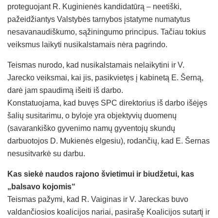
proteguojant R. Kuginienės kandidatūrą – neetiški,
pažeidžiantys Valstybės tarnybos įstatyme numatytus
nesavanaudiškumo, sąžiningumo principus. Tačiau tokius
veiksmus laikyti nusikalstamais nėra pagrindo.
Teismas nurodo, kad nusikalstamais nelaikytini ir V.
Jarecko veiksmai, kai jis, pasikvietęs į kabinetą E. Šerną,
darė jam spaudimą išeiti iš darbo.
Konstatuojama, kad buvęs SPC direktorius iš darbo išėjęs
šalių susitarimu, o byloje yra objektyvių duomenų
(savarankiško gyvenimo namų gyventojų skundų
darbuotojos D. Mukienės elgesiu), rodančių, kad E. Šernas
nesusitvarkė su darbu.
Kas siekė naudos rajono švietimui ir biudžetui, kas
„balsavo kojomis“
Teismas pažymi, kad R. Vaiginas ir V. Jareckas buvo
valdančiosios koalicijos nariai, pasirašę Koalicijos sutartį ir