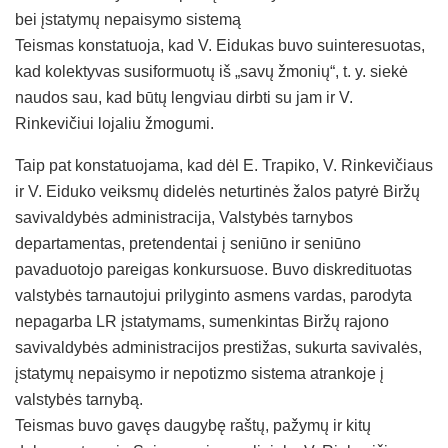
bei įstatymų nepaisymo sistemą
Teismas konstatuoja, kad V. Eidukas buvo suinteresuotas,
kad kolektyvas susiformuotų iš „savų žmonių“, t. y. siekė
naudos sau, kad būtų lengviau dirbti su jam ir V.
Rinkevičiui lojaliu žmogumi.
Taip pat konstatuojama, kad dėl E. Trapiko, V. Rinkevičiaus
ir V. Eiduko veiksmų didelės neturtinės žalos patyrė Biržų
savivaldybės administracija, Valstybės tarnybos
departamentas, pretendentai į seniūno ir seniūno
pavaduotojo pareigas konkursuose. Buvo diskredituotas
valstybės tarnautojui prilyginto asmens vardas, parodyta
nepagarba LR įstatymams, sumenkintas Biržų rajono
savivaldybės administracijos prestižas, sukurta savivalės,
įstatymų nepaisymo ir nepotizmo sistema atrankoje į
valstybės tarnybą.
Teismas buvo gavęs daugybę raštų, pažymų ir kitų