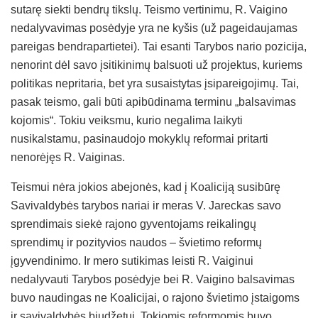
sutarę siekti bendrų tikslų. Teismo vertinimu, R. Vaigino
nedalyvavimas posėdyje yra ne kyšis (už pageidaujamas
pareigas bendrapartietei). Tai esanti Tarybos nario pozicija,
nenorint dėl savo įsitikinimų balsuoti už projektus, kuriems
politikas nepritaria, bet yra susaistytas įsipareigojimų. Tai,
pasak teismo, gali būti apibūdinama terminu „balsavimas
kojomis“. Tokiu veiksmu, kurio negalima laikyti
nusikalstamu, pasinaudojo mokyklų reformai pritarti
nenorėjęs R. Vaiginas.
Teismui nėra jokios abejonės, kad į Koaliciją susibūrę
Savivaldybės tarybos nariai ir meras V. Jareckas savo
sprendimais siekė rajono gyventojams reikalingų
sprendimų ir pozityvios naudos – švietimo reformų
įgyvendinimo. Ir mero sutikimas leisti R. Vaiginui
nedalyvauti Tarybos posėdyje bei R. Vaigino balsavimas
buvo naudingas ne Koalicijai, o rajono švietimo įstaigoms
ir savivaldybės biudžetui. Tokiomis reformomis buvo