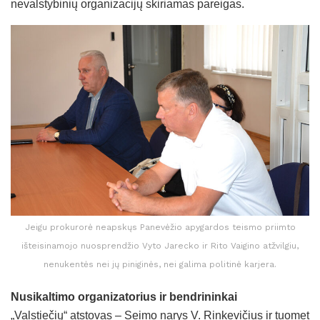
nevalstybinių organizacijų skiriamas pareigas.
Jeigu prokurorė neapskųs Panevėžio apygardos teismo priimto
išteisinamojo nuosprendžio Vyto Jarecko ir Rito Vaigino atžvilgiu,
nenukentės nei jų piniginės, nei galima politinė karjera.
Nusikaltimo organizatorius ir bendrininkai
„Valstiečių“ atstovas – Seimo narys V. Rinkevičius ir tuomet