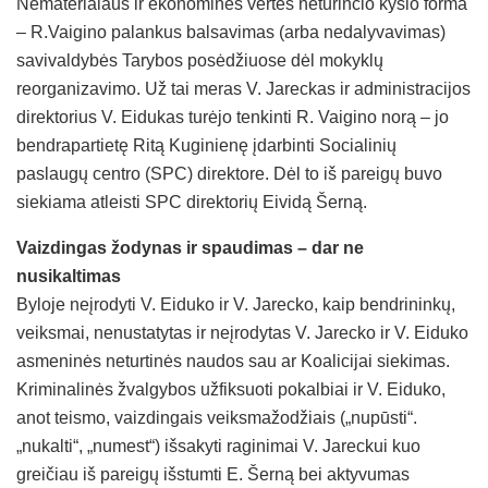
Nematerialaus ir ekonominės vertės neturinčio kyšio forma
– R.Vaigino palankus balsavimas (arba nedalyvavimas)
savivaldybės Tarybos posėdžiuose dėl mokyklų
reorganizavimo. Už tai meras V. Jareckas ir administracijos
direktorius V. Eidukas turėjo tenkinti R. Vaigino norą – jo
bendrapartietę Ritą Kuginienę įdarbinti Socialinių
paslaugų centro (SPC) direktore. Dėl to iš pareigų buvo
siekiama atleisti SPC direktorių Eividą Šerną.
Vaizdingas žodynas ir spaudimas – dar ne
nusikaltimas
Byloje neįrodyti V. Eiduko ir V. Jarecko, kaip bendrininkų,
veiksmai, nenustatytas ir neįrodytas V. Jarecko ir V. Eiduko
asmeninės neturtinės naudos sau ar Koalicijai siekimas.
Kriminalinės žvalgybos užfiksuoti pokalbiai ir V. Eiduko,
anot teismo, vaizdingais veiksmažodžiais („nupūsti“.
„nukalti“, „numest“) išsakyti raginimai V. Jareckui kuo
greičiau iš pareigų išstumti E. Šerną bei aktyvumas