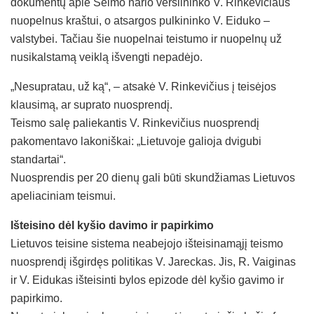
dokumentų apie Seimo nario verslininko V. Rinkevičiaus
nuopelnus kraštui, o atsargos pulkininko V. Eiduko –
valstybei. Tačiau šie nuopelnai teistumo ir nuopelnų už
nusikalstamą veiklą išvengti nepadėjo.
„Nesupratau, už ką“, – atsakė V. Rinkevičius į teisėjos
klausimą, ar suprato nuosprendį.
Teismo salę paliekantis V. Rinkevičius nuosprendį
pakomentavo lakoniškai: „Lietuvoje galioja dvigubi
standartai“.
Nuosprendis per 20 dienų gali būti skundžiamas Lietuvos
apeliaciniam teismui.
Išteisino dėl kyšio davimo ir papirkimo
Lietuvos teisine sistema neabejojo išteisinamąjį teismo
nuosprendį išgirdęs politikas V. Jareckas. Jis, R. Vaiginas
ir V. Eidukas išteisinti bylos epizode dėl kyšio gavimo ir
papirkimo.