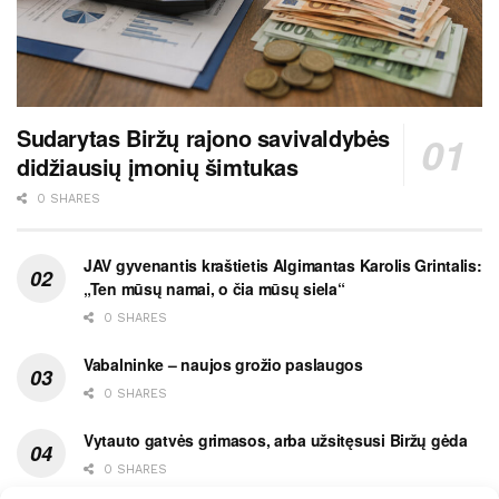
Sudarytas Biržų rajono savivaldybės
didžiausių įmonių šimtukas
0 SHARES
JAV gyvenantis kraštietis Algimantas Karolis Grintalis:
„Ten mūsų namai, o čia mūsų siela“
0 SHARES
Vabalninke – naujos grožio paslaugos
0 SHARES
Vytauto gatvės grimasos, arba užsitęsusi Biržų gėda
0 SHARES