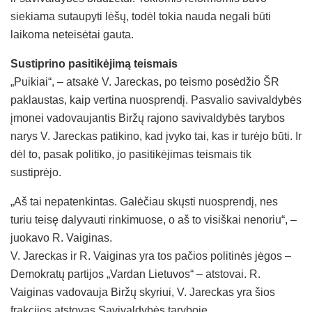
siekiama sutaupyti lėšų, todėl tokia nauda negali būti
laikoma neteisėtai gauta.
Sustiprino pasitikėjimą teismais
„Puikiai“, – atsakė V. Jareckas, po teismo posėdžio ŠR
paklaustas, kaip vertina nuosprendį. Pasvalio savivaldybės
įmonei vadovaujantis Biržų rajono savivaldybės tarybos
narys V. Jareckas patikino, kad įvyko tai, kas ir turėjo būti. Ir
dėl to, pasak politiko, jo pasitikėjimas teismais tik
sustiprėjo.
„Aš tai nepatenkintas. Galėčiau skųsti nuosprendį, nes
turiu teisę dalyvauti rinkimuose, o aš to visiškai nenoriu“, –
juokavo R. Vaiginas.
V. Jareckas ir R. Vaiginas yra tos pačios politinės jėgos –
Demokratų partijos „Vardan Lietuvos“ – atstovai. R.
Vaiginas vadovauja Biržų skyriui, V. Jareckas yra šios
frakcijos atstovas Savivaldybės taryboje.