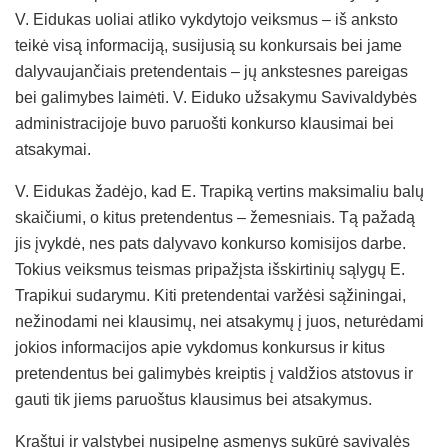
V. Eidukas uoliai atliko vykdytojo veiksmus – iš anksto
teikė visą informaciją, susijusią su konkursais bei jame
dalyvaujančiais pretendentais – jų ankstesnes pareigas
bei galimybes laimėti. V. Eiduko užsakymu Savivaldybės
administracijoje buvo paruošti konkurso klausimai bei
atsakymai.
V. Eidukas žadėjo, kad E. Trapiką vertins maksimaliu balų
skaičiumi, o kitus pretendentus – žemesniais. Tą pažadą
jis įvykdė, nes pats dalyvavo konkurso komisijos darbe.
Tokius veiksmus teismas pripažįsta išskirtinių sąlygų E.
Trapikui sudarymu. Kiti pretendentai varžėsi sąžiningai,
nežinodami nei klausimų, nei atsakymų į juos, neturėdami
jokios informacijos apie vykdomus konkursus ir kitus
pretendentus bei galimybės kreiptis į valdžios atstovus ir
gauti tik jiems paruoštus klausimus bei atsakymus.
Kraštui ir valstybei nusipelnę asmenys sukūrė savivalės