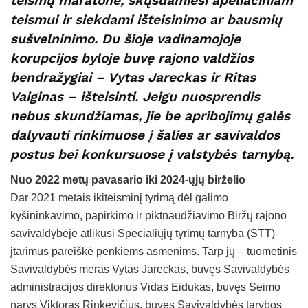
teismų maratone, skųsdamiesi apeliaciniam
teismui ir siekdami išteisinimo ar bausmių
sušvelninimo. Du šioje vadinamojoje
korupcijos byloje buvę rajono valdžios
bendražygiai – Vytas Jareckas ir Ritas
Vaiginas – išteisinti. Jeigu nuosprendis
nebus skundžiamas, jie be apribojimų galės
dalyvauti rinkimuose į šalies ar savivaldos
postus bei konkursuose į valstybės tarnybą.
Nuo 2022 metų pavasario iki 2024-ųjų birželio
Dar 2021 metais ikiteisminį tyrimą dėl galimo
kyšininkavimo, papirkimo ir piktnaudžiavimo Biržų rajono
savivaldybėje atlikusi Specialiųjų tyrimų tarnyba (STT)
įtarimus pareiškė penkiems asmenims. Tarp jų – tuometinis
Savivaldybės meras Vytas Jareckas, buvęs Savivaldybės
administracijos direktorius Vidas Eidukas, buvęs Seimo
narys Viktoras Rinkevičius, buvęs Savivaldybės tarybos