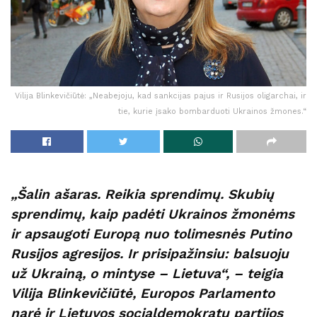
Vilija Blinkevičiūtė: „Neabejoju, kad sankcijas pajus ir Rusijos oligarchai, ir
tie, kurie įsako bombarduoti Ukrainos žmones.“
„Šalin ašaras. Reikia sprendimų. Skubių
sprendimų, kaip padėti Ukrainos žmonėms
ir apsaugoti Europą nuo tolimesnės Putino
Rusijos agresijos. Ir prisipažinsiu: balsuoju
už Ukrainą, o mintyse – Lietuva“, – teigia
Vilija Blinkevičiūtė, Europos Parlamento
narė ir Lietuvos socialdemokratų partijos