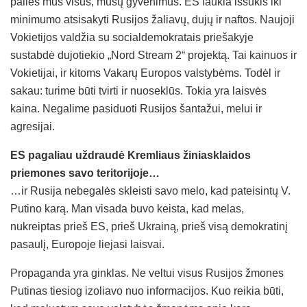
palies mus visus, mūsų gyvenimus. ES laukia iššūkis iki
minimumo atsisakyti Rusijos žaliavų, dujų ir naftos. Naujoji
Vokietijos valdžia su socialdemokratais priešakyje
sustabdė dujotiekio „Nord Stream 2“ projektą. Tai kainuos ir
Vokietijai, ir kitoms Vakarų Europos valstybėms. Todėl ir
sakau: turime būti tvirti ir nuoseklūs. Tokia yra laisvės
kaina. Negalime pasiduoti Rusijos šantažui, melui ir
agresijai.
ES pagaliau uždraudė Kremliaus žiniasklaidos
priemones savo teritorijoje…
…ir Rusija nebegalės skleisti savo melo, kad pateisintų V.
Putino karą. Man visada buvo keista, kad melas,
nukreiptas prieš ES, prieš Ukrainą, prieš visą demokratinį
pasaulį, Europoje liejasi laisvai.
Propaganda yra ginklas. Ne veltui visus Rusijos žmones
Putinas tiesiog izoliavo nuo informacijos. Kuo reikia būti,