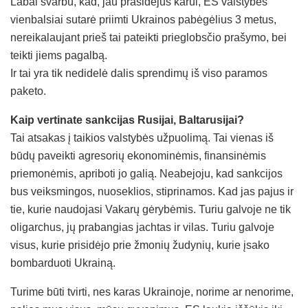
Labai svarbu, kad, jau prasidėjus karui, ES valstybės
vienbalsiai sutarė priimti Ukrainos pabėgėlius 3 metus,
nereikalaujant prieš tai pateikti prieglobsčio prašymo, bei
teikti jiems pagalbą.
Ir tai yra tik nedidelė dalis sprendimų iš viso paramos
paketo.
Kaip vertinate sankcijas Rusijai, Baltarusijai?
Tai atsakas į taikios valstybės užpuolimą. Tai vienas iš
būdų paveikti agresorių ekonominėmis, finansinėmis
priemonėmis, apriboti jo galią. Neabejoju, kad sankcijos
bus veiksmingos, nuoseklios, stiprinamos. Kad jas pajus ir
tie, kurie naudojasi Vakarų gėrybėmis. Turiu galvoje ne tik
oligarchus, jų prabangias jachtas ir vilas. Turiu galvoje
visus, kurie prisidėjo prie žmonių žudynių, kurie įsako
bombarduoti Ukrainą.
Turime būti tvirti, nes karas Ukrainoje, norime ar nenorime,