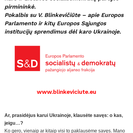
pirmininkė.
Pokalbis su V. Blinkevičiūte – apie Europos
Parlamento ir kitų Europos Sąjungos
institucijų sprendimus dėl karo Ukrainoje.
www.blinkeviciute.eu
Ar, prasidėjus karui Ukrainoje, klausėte savęs: o kas,
jeigu…?
Ko gero, vienaip ar kitaip visi to paklausėme savęs. Mano