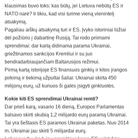
klausimas buvo toks: kas būtų, jei Lietuva nebūtų ES ir
NATO narė? Ir tikiu, kad visi turime vieną vienintelį
atsakymą.
Pagaliau aiškų atsakymą turi ir ES. Įvyko istoriniai lūžiai
dėl požiūrio į dabartinę Rusiją. Tai rodo priimami
sprendimai: dar kartą didinama parama Ukrainai,
griežtinamos sankcijos Kremliui ir su juo
bendradarbiaujančiam Baltarusijos režimui.
Pirmą kartą istorijoje ES finansuos ginklų ir kitos įrangos
pirkimą ir tiekimą užpultai šaliai: Ukrainai skirta 450
milijonų eurų, už kuriuos ši galės įsigyti ginkluotės.
Kokie kiti ES sprendimai Ukrainai remti?
Dar prieš karą, vasario 16 dieną, Europos Parlamentas
balsavo skirti skubią 1,2 milijardo eurų paramą Ukrainai.
Tai yra šeštasis ES paramos Ukrainai paketas. Nuo 2014
m. Ukrainai jau skirti 5 milijardai eurų.