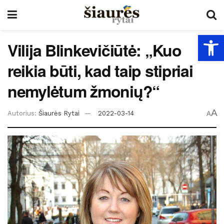
Open
Vilija Blinkevičiūtė: „Kuo
reikia būti, kad taip stipriai
nemylėtum žmonių?“
A
Autorius:
Šiaurės Rytai
2022-03-14
A