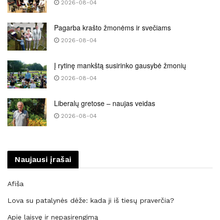
2026-08-04
Pagarba krašto žmonėms ir svečiams
2026-08-04
Į rytinę mankštą susirinko gausybė žmonių
2026-08-04
Liberalų gretose – naujas veidas
2026-08-04
Naujausi įrašai
Afiša
Lova su patalynės dėže: kada ji iš tiesų praverčia?
Apie laisvę ir nepasirengimą