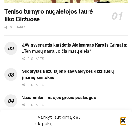
Teniso turnyro nugalėtojos taurė
liko Biržuose
0 SHARES
JAV gyvenantis kraštietis Algimantas Karolis Grintalis:
„Ten mūsų namai, o čia mūsų siela“
0 SHARES
Sudarytas Biržų rajono savivaldybės didžiausių
įmonių šimtukas
0 SHARES
Vabalninke – naujos grožio paslaugos
0 SHARES
Vytauto gatvės grimasos, arba užsitęsusi Biržų gėda
Tvarkyti sutikimą dėl
slapukų
0 SHARES