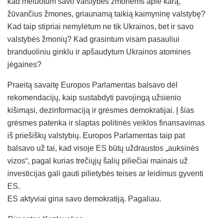
kad meluotum savo valstybės žmonėms apie karą,
žūvančius žmones, griaunamą taikią kaimyninę valstybę?
Kad taip stipriai nemylėtum ne tik Ukrainos, bet ir savo
valstybės žmonių? Kad grasintum visam pasauliui
branduoliniu ginklu ir apšaudytum Ukrainos atomines
jėgaines?
Praeitą savaitę Europos Parlamentas balsavo dėl
rekomendacijų, kaip sustabdyti pavojingą užsienio
kišimąsi, dezinformaciją ir grėsmes demokratijai. Į šias
grėsmes patenka ir slaptas politinės veiklos finansavimas
iš priešiškų valstybių. Europos Parlamentas taip pat
balsavo už tai, kad visoje ES būtų uždraustos „auksinės
vizos“, pagal kurias trečiųjų šalių piliečiai mainais už
investicijas gali gauti pilietybės teises ar leidimus gyventi
ES.
ES aktyviai gina savo demokratiją. Pagaliau.