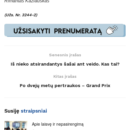
Rimantas Kazlauskas
(Užs. Nr. 3244-2)
Senesnis įrašas
Iš nieko atsirandantys šašai ant veido. Kas tai?
Kitas įrašas
Po dvejų metų pertraukos – Grand Prix
Susiję
straipsniai
Apie laisvę ir nepasirengimą