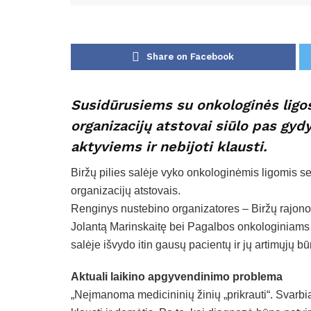
Share on Facebook
Susidūrusiems su onkologinės ligos
organizacijų atstovai siūlo pas gyd
aktyviems ir nebijoti klausti.
Biržų pilies salėje vyko onkologinėmis ligomis s
organizacijų atstovais.
Renginys nustebino organizatores – Biržų rajono
Jolantą Marinskaitę bei Pagalbos onkologiniams
salėje išvydo itin gausų pacientų ir jų artimųjų būr
Aktuali laikino apgyvendinimo problema
„Neįmanoma medicininių žinių „prikrauti“. Svarbiau