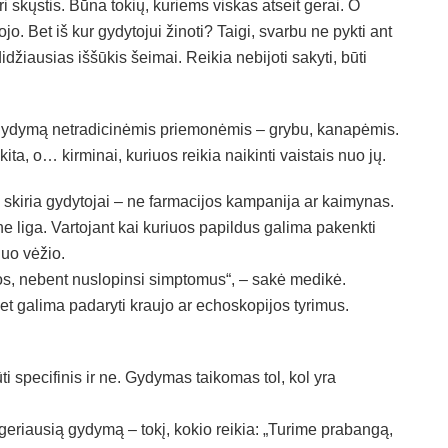
i skųstis. Būna tokių, kuriems viskas atseit gerai. O
jo. Bet iš kur gydytojui žinoti? Taigi, svarbu ne pykti ant
didžiausias iššūkis šeimai. Reikia nebijoti sakyti, būti
ų gydymą netradicinėmis priemonėmis – grybu, kanapėmis.
ita, o… kirminai, kuriuos reikia naikinti vaistais nuo jų.
skiria gydytojai – ne farmacijos kampanija ar kaimynas.
ne liga. Vartojant kai kuriuos papildus galima pakenkti
uo vėžio.
os, nebent nuslopinsi simptomus“, – sakė medikė.
t galima padaryti kraujo ar echoskopijos tyrimus.
ti specifinis ir ne. Gydymas taikomas tol, kol yra
geriausią gydymą – tokį, kokio reikia: „Turime prabangą,