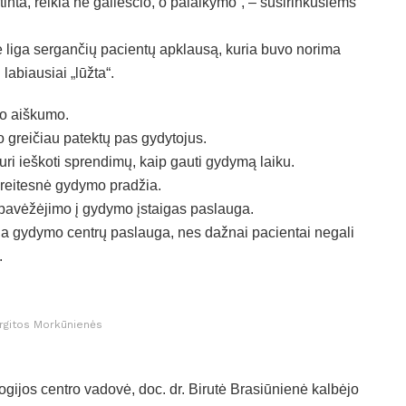
tinta, reikia ne gailesčio, o palaikymo“, – susirinkusiems
ne liga sergančių pacientų apklausą, kuria buvo norima
i labiausiai „lūžta“.
ko aiškumo.
greičiau patektų pas gydytojus.
uri ieškoti sprendimų, kaip gauti gydymą laiku.
greitesnė gydymo pradžia.
pavėžėjimo į gydymo įstaigas paslauga.
lia gydymo centrų paslauga, nes dažnai pacientai negali
.
urgitos Morkūnienės
ijos centro vadovė, doc. dr. Birutė Brasiūnienė kalbėjo