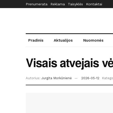
Prenumerata
Reklama
Taisyklės
Kontaktai
Pradinis
Aktualijos
Nuomonės
Visais atvejais 
Autorius:
Jurgita Morkūnienė
2026-05-12
Kategor