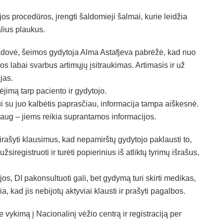
s procedūros, įrengti šaldomieji šalmai, kurie leidžia
lius plaukus.
adovė, šeimos gydytoja Alma Astafjeva pabrėžė, kad nuo
 labai svarbus artimųjų įsitraukimas. Artimasis ir už
jas.
ėjimą tarp paciento ir gydytojo.
i su juo kalbėtis paprasčiau, informacija tampa aiškesnė.
daug – jiems reikia suprantamos informacijos.
irašyti klausimus, kad nepamirštų gydytojo paklausti to,
iregistruoti ir turėti popierinius iš atliktų tyrimų išrašus,
 jos, DI pakonsultuoti gali, bet gydymą turi skirti medikas,
a, kad jis nebijotų aktyviai klausti ir prašyti pagalbos.
vykimą į Nacionalinį vėžio centrą ir registraciją per