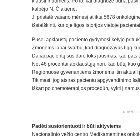
klausti ir domėtis. Po to, kai diagnozė būna patvir
kalbėjo N. Čiakienė.
Ji pristatė vasario mėnesį atliktą 5678 onkologi
išsiaiškinti, kurioje ligos istorijos vietoje pacienta
Pusei apklaustų paciento gydymosi kelyje pritrū
Žmonėms labai svarbu, kad diagnozavus ligą kuo 
Daliai pacientų susidarė toks jausmas, kad pats t
Net 46 procentai apklaustųjų nori, kad būtų kuo 
Regionuose gyvenantiems žmonėms itin aktuali 
Tikimasi, jog atsiras pacientų apgyvendinimo ša
iškart po chemoterapijos procedūrų vykti į namus
Nuotr. J
Padėti susiorientuoti ir būti aktyviems
Nacionalinio vėžio centro Medikamentinės onkolog