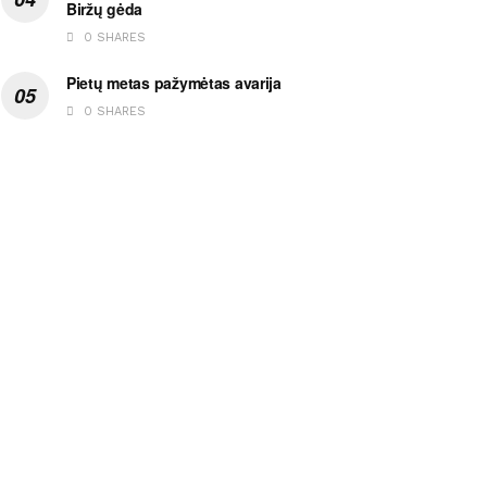
Biržų gėda
0 SHARES
Pietų metas pažymėtas avarija
0 SHARES