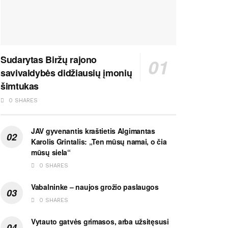
Sudarytas Biržų rajono
savivaldybės didžiausių įmonių
šimtukas
0 SHARES
JAV gyvenantis kraštietis Algimantas
Karolis Grintalis: „Ten mūsų namai, o čia
mūsų siela“
0 SHARES
Vabalninke – naujos grožio paslaugos
0 SHARES
Vytauto gatvės grimasos, arba užsitęsusi