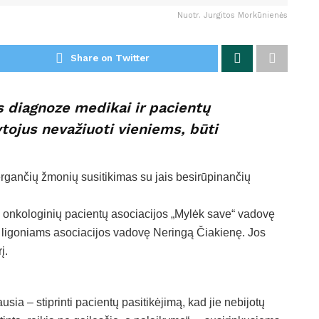
Nuotr. Jurgitos Morkūnienės
Share on Twitter
 diagnoze medikai ir pacientų
ytojus nevažiuoti vieniems, būti
ergančių žmonių susitikimas su jais besirūpinančių
 onkologinių pacientų asociacijos „Mylėk save“ vadovę
 ligoniams asociacijos vadovę Neringą Čiakienę. Jos
į.
sia – stiprinti pacientų pasitikėjimą, kad jie nebijotų