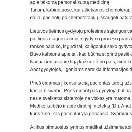
apie taikomą personalizuotą mediciną.
Tarkim, kabinetuose, kur atliekamos chemoterapijo
daliai pacientų po chemoterapijų išsaugoti natūra
Lietuvos šeimos gydytojų profesinės sąjungos v
pat ligos diagnozavimo ir gydymo proceso pradžios
rankos palaiko, ir girdi tai, ką ligoniui sako gydyto
Buvo kalbama apie tai, kad būtina stiprinti pasitik
Kai pacientas apie ligą kažkiek žino pats, mediku
Anot gydytojos, ligoniams nereikia informacijos 
Prieš eidamas į konsultaciją pacientas turėtų užs
kas jam svarbu. Prieš einant pas gydytoją būtina užs
nes e sveikatos sistemoje ne viskas yra matoma.
Medikė kalbėjo ir apie dirbtinį intelektą (DI). Anot
kuris žino, kas pacientui yra geriausia. Svarbiausi
Atlikus pirmuosius tyrimus medikai užsimena apie 