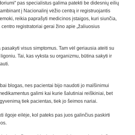
ridoriumi“ pas specialistus galima patekti be didesnių eilių
mbinant į Nacionalinį vėžio centrą ir registruojantis
 nemoki, reikia paprašyti medicinos įstaigos, kuri siunčia,
centro registratoriai gerai žino apie „žaliuosius
a pasakyti visus simptomus. Tam vėl geriausia ateiti su
 ligoniu. Tai, kas vyksta su organizmu, būtina sakyti ir
auti.
ai blogas, nes pacientai bijo naudoti jo malšinimui
edikamentus galimi kai kurie šalutiniai reiškiniai, bet
yvenimą tiek pacientas, tiek jo šeimos nariai.
ti ilgoje eilėje, kol pateks pas juos galinčius paskirti
jos.