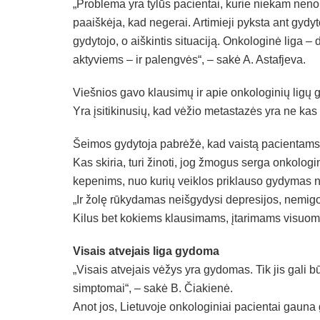
„Problema yra tylūs pacientai, kurie niekam nenor
paaiškėja, kad negerai. Artimieji pyksta ant gydyto
gydytojo, o aiškintis situaciją. Onkologinė liga – 
aktyviems – ir palengvės“, – sakė A. Astafjeva.
Viešnios gavo klausimų ir apie onkologinių lig
Yra įsitikinusių, kad vėžio metastazės yra ne kas k
Šeimos gydytoja pabrėžė, kad vaistą pacientams 
Kas skiria, turi žinoti, jog žmogus serga onkologi
kepenims, nuo kurių veiklos priklauso gydymas n
„Ir žolę rūkydamas neišgydysi depresijos, nemig
Kilus bet kokiems klausimams, įtarimams visuome
Visais atvejais liga gydoma
„Visais atvejais vėžys yra gydomas. Tik jis gali bū
simptomai“, – sakė B. Čiakienė.
Anot jos, Lietuvoje onkologiniai pacientai gauna 