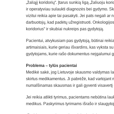
„žaliąjį koridorių“. Įtarus sunkią ligą „žaliuoju ko
ir operatyviau sulaukti diagnozės bei gydymo. Ska
vizitui reikia apie tai pasakyti. Jei pats negali ar
darbuotojų, kad padėtų užregistruoti. Onkologijos 
koridorius“ ir skubiai nukreips pas gydytoją.
Pacientui, atvykusiam pas gydytoją, būtinai reiki
artimaisiais, kurie geriau išvardins, kas vyksta su
gydytojams, kurie rašo dokumentus neįgalumui g
Problema – tylūs pacientai
Medikė sakė, jog Lietuvoje skausmo valdymas lab
skirtus medikamentus. Ji pabrėžė, kad vartojant m
numalšinamas skausmas ir gali gyventi visavertį g
Jei reikia atlikti tyrimus, pacientams nebūtina lauk
medikus. Paskyrimus tyrimams išrašo ir slaugyto