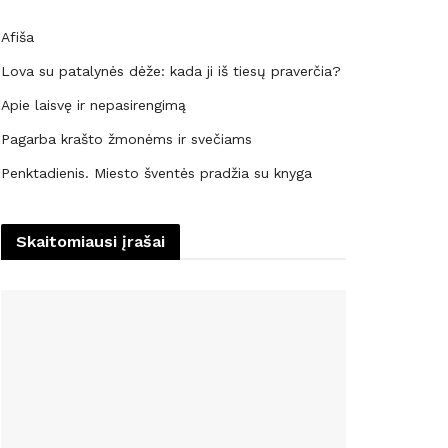
Afiša
Lova su patalynės dėže: kada ji iš tiesų praverčia?
Apie laisvę ir nepasirengimą
Pagarba krašto žmonėms ir svečiams
Penktadienis. Miesto šventės pradžia su knyga
Skaitomiausi įrašai