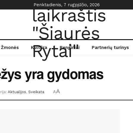
Penktadienis, 7 rugpjūčio, 2026
Žmonės
Kultūra
Renginiai
Partnerių turinys
vėžys yra gydomas
A
ija:
Aktualijos
,
Sveikata
A