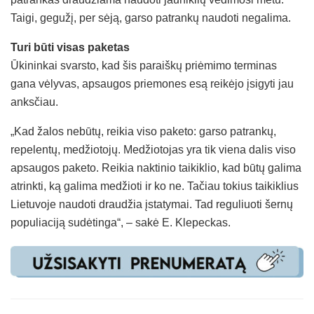
Taigi, gegužį, per sėją, garso patrankų naudoti negalima.
Turi būti visas paketas
Ūkininkai svarsto, kad šis paraiškų priėmimo terminas
gana vėlyvas, apsaugos priemones esą reikėjo įsigyti jau
anksčiau.
„Kad žalos nebūtų, reikia viso paketo: garso patrankų,
repelentų, medžiotojų. Medžiotojas yra tik viena dalis viso
apsaugos paketo. Reikia naktinio taikiklio, kad būtų galima
atrinkti, ką galima medžioti ir ko ne. Tačiau tokius taikiklius
Lietuvoje naudoti draudžia įstatymai. Tad reguliuoti šernų
populiaciją sudėtinga“, – sakė E. Klepeckas.