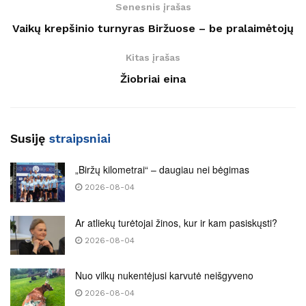
Senesnis įrašas
Vaikų krepšinio turnyras Biržuose – be pralaimėtojų
Kitas įrašas
Žiobriai eina
Susiję
straipsniai
„Biržų kilometrai“ – daugiau nei bėgimas
2026-08-04
Ar atliekų turėtojai žinos, kur ir kam pasiskųsti?
2026-08-04
Nuo vilkų nukentėjusi karvutė neišgyveno
2026-08-04