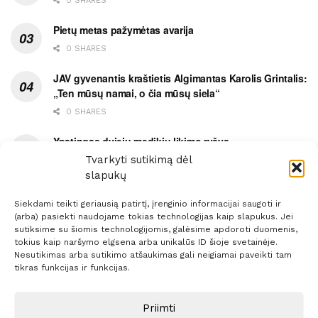
0 SHARES
Pietų metas pažymėtas avarija
0 SHARES
JAV gyvenantis kraštietis Algimantas Karolis Grintalis:
„Ten mūsų namai, o čia mūsų siela“
0 SHARES
Ypatingas dviejų medikių likimo ryšys
Tvarkyti sutikimą dėl
0 SHARES
slapukų
Siekdami teikti geriausią patirtį, įrenginio informacijai saugoti ir
(arba) pasiekti naudojame tokias technologijas kaip slapukus. Jei
sutiksime su šiomis technologijomis, galėsime apdoroti duomenis,
tokius kaip naršymo elgsena arba unikalūs ID šioje svetainėje.
Prenumerata
Reklama
Taisyklės
Kontaktai
Nesutikimas arba sutikimo atšaukimas gali neigiamai paveikti tam
tikras funkcijas ir funkcijas.
Sprendimas:
ITBrolis
Priimti