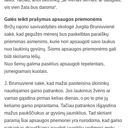
vis vien žala bus daroma“.
Galės teikti prašymus apsaugos priemonėms
Biržų rajono savivaldybės ekologė Jurgita Bruniuvienė
sakė, kad gegužės mėnesį bus paskelbtas paraiškų
priėmimas asmenims, kurie nori apsaugoti savo laukus
nuo laukinių gyvūnų. Šioms apsaugos priemonėms gali
būti skiriama lėšų.
Nuo šernų galima pasėlius apsaugoti repelentais,
įsmeigiamais kuolais.
J. Bruniuvienė sakė, kad mažai pasiteisina ūkininkų
naudojamos garso patrankos. Jos laukinius žvėris ar
varnas gąsdina pirmas kelias dienas, o po to prie jų
keliamo garso priprantama. Tačiau patrankos išgąsdina
mažus paukščiukus ar gyvūnų jauniklius. Tad skiriant
paramą šiai apsaugos priemonei yra nurodoma, kad garso
patrankas draudžiama naudoti jauniklių vedimosi metu.