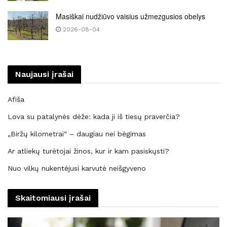
Masiškai nudžiūvo vaisius užmezgusios obelys
2026-08-04
Naujausi įrašai
Afiša
Lova su patalynės dėže: kada ji iš tiesų praverčia?
„Biržų kilometrai“ – daugiau nei bėgimas
Ar atliekų turėtojai žinos, kur ir kam pasiskųsti?
Nuo vilkų nukentėjusi karvutė neišgyveno
Skaitomiausi įrašai