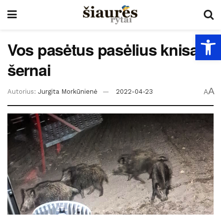
Open
Vos pasėtus pasėlius knisa
šernai
A
Autorius:
Jurgita Morkūnienė
2022-04-23
A