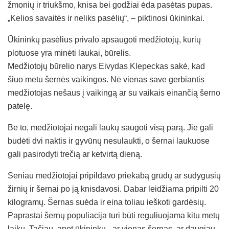
žmonių ir triukšmo, knisa bei godžiai ėda pasėtas pupas.
„Kelios savaitės ir neliks pasėlių“, – piktinosi ūkininkai.
Ūkininkų pasėlius privalo apsaugoti medžiotojų, kurių
plotuose yra minėti laukai, būrelis.
Medžiotojų būrelio narys Eivydas Klepeckas sakė, kad
šiuo metu šernės vaikingos. Nė vienas save gerbiantis
medžiotojas nešaus į vaikingą ar su vaikais einančią šerno
patelę.
Be to, medžiotojai negali laukų saugoti visą parą. Jie gali
budėti dvi naktis ir gyvūnų nesulaukti, o šernai laukuose
gali pasirodyti trečią ar ketvirtą dieną.
Seniau medžiotojai pripildavo priekabą grūdų ar sudygusių
žirnių ir šernai po ją knisdavosi. Dabar leidžiama pripilti 20
kilogramų. Šernas suėda ir eina toliau ieškoti gardėsių.
Paprastai šernų populiacija turi būti reguliuojama kitu metų
laiku. Tačiau, anot ūkininkų, „ar vienas šernas, ar daugiau,