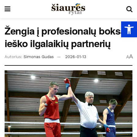
Open
Žengia į profesionalų boksą,
ieško ilgalaikių partnerių
A
Autorius:
Simonas Gudas
2026-01-13
A