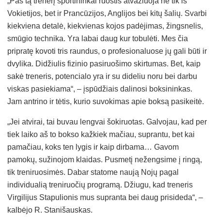
„Pas tą trenerį sportininkai ruoštis atvažiuoja ne tik iš
Vokietijos, bet ir Prancūzijos, Anglijos bei kitų šalių. Svarbi
kiekviena detalė, kiekvienas kojos padėjimas, žingsnelis,
smūgio technika. Yra labai daug kur tobulėti. Mes čia
pripratę kovoti tris raundus, o profesionaluose jų gali būti ir
dvylika. Didžiulis fizinio pasiruošimo skirtumas. Bet, kaip
sakė treneris, potencialo yra ir su dideliu noru bei darbu
viskas pasiekiama“, – įspūdžiais dalinosi boksininkas.
Jam antrino ir tėtis, kurio suvokimas apie boksą pasikeitė.
„Jei atvirai, tai buvau lengvai šokiruotas. Galvojau, kad per
tiek laiko aš to bokso kažkiek mačiau, suprantu, bet kai
pamačiau, koks ten lygis ir kaip dirbama… Gavom
pamokų, sužinojom klaidas. Pusmetį nežengsime į ringą,
tik treniruosimės. Dabar statome naują Nojų pagal
individualią treniruočių programą. Džiugu, kad treneris
Virgilijus Stapulionis mus supranta bei daug prisideda“, –
kalbėjo R. Stanišauskas.