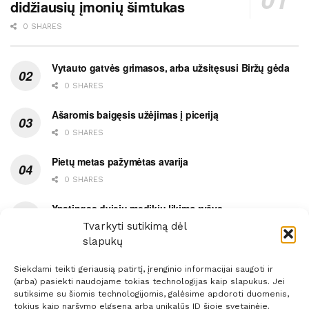
didžiausių įmonių šimtukas
0 SHARES
Vytauto gatvės grimasos, arba užsitęsusi Biržų gėda
0 SHARES
Ašaromis baigęsis užėjimas į piceriją
0 SHARES
Pietų metas pažymėtas avarija
0 SHARES
Ypatingas dviejų medikių likimo ryšys
Tvarkyti sutikimą dėl
0 SHARES
slapukų
Siekdami teikti geriausią patirtį, įrenginio informacijai saugoti ir
(arba) pasiekti naudojame tokias technologijas kaip slapukus. Jei
sutiksime su šiomis technologijomis, galėsime apdoroti duomenis,
tokius kaip naršymo elgsena arba unikalūs ID šioje svetainėje.