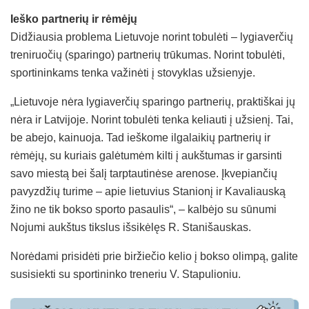
Ieško partnerių ir rėmėjų
Didžiausia problema Lietuvoje norint tobulėti – lygiaverčių
treniruočių (sparingo) partnerių trūkumas. Norint tobulėti,
sportininkams tenka važinėti į stovyklas užsienyje.
„Lietuvoje nėra lygiaverčių sparingo partnerių, praktiškai jų
nėra ir Latvijoje. Norint tobulėti tenka keliauti į užsienį. Tai,
be abejo, kainuoja. Tad ieškome ilgalaikių partnerių ir
rėmėjų, su kuriais galėtumėm kilti į aukštumas ir garsinti
savo miestą bei šalį tarptautinėse arenose. Įkvepiančių
pavyzdžių turime – apie lietuvius Stanionį ir Kavaliauską
žino ne tik bokso sporto pasaulis“, – kalbėjo su sūnumi
Nojumi aukštus tikslus išsikėlęs R. Stanišauskas.
Norėdami prisidėti prie biržiečio kelio į bokso olimpą, galite
susisiekti su sportininko treneriu V. Stapulioniu.