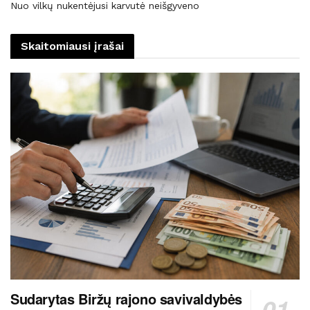
Nuo vilkų nukentėjusi karvutė neišgyveno
Skaitomiausi įrašai
Sudarytas Biržų rajono savivaldybės