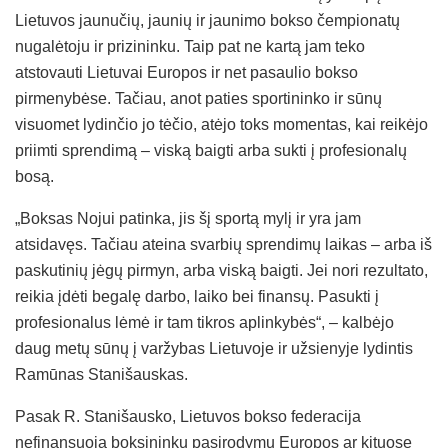
Lietuvos jaunučių, jaunių ir jaunimo bokso čempionatų
nugalėtoju ir prizininku. Taip pat ne kartą jam teko
atstovauti Lietuvai Europos ir net pasaulio bokso
pirmenybėse. Tačiau, anot paties sportininko ir sūnų
visuomet lydinčio jo tėčio, atėjo toks momentas, kai reikėjo
priimti sprendimą – viską baigti arba sukti į profesionalų
bosą.
„Boksas Nojui patinka, jis šį sportą mylį ir yra jam
atsidavęs. Tačiau ateina svarbių sprendimų laikas – arba iš
paskutinių jėgų pirmyn, arba viską baigti. Jei nori rezultato,
reikia įdėti begalę darbo, laiko bei finansų. Pasukti į
profesionalus lėmė ir tam tikros aplinkybės“, – kalbėjo
daug metų sūnų į varžybas Lietuvoje ir užsienyje lydintis
Ramūnas Stanišauskas.
Pasak R. Stanišausko, Lietuvos bokso federacija
nefinansuoja boksininkų pasirodymų Europos ar kituose