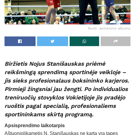
Nuotr. asmeninio albumo
Biržietis Nojus Stanišauskas priėmė
reikšmingą sprendimą sportinėje veikloje –
jis sieks profesionalaus boksininko karjeros.
Pirmieji žingsniai jau žengti. Po individualios
treniruočių stovyklos Vokietijoje jis pradėjo
ruoštis pagal specialią, profesionaliems
sportininkams skirtą programą.
Apsisprendimo laikotarpis
Aštuoniolikametis N. Stanišauskas ne kartą yra tapęs