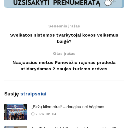
Senesnis įrašas
Sveikatos sistemos tvarkytojai kovos veiksmus
baigė?
Kitas įrašas
Naujuosius metus Panevėžio rajonas pradeda
atidarydamas 2 naujas turizmo erdves
Susiję
straipsniai
„Biržų kilometrai“ – daugiau nei bėgimas
2026-08-04