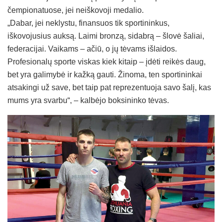
čempionatuose, jei neiškovoji medalio.
„Dabar, jei neklystu, finansuos tik sportininkus,
iškovojusius auksą. Laimi bronzą, sidabrą – šlovė šaliai,
federacijai. Vaikams – ačiū, o jų tėvams išlaidos.
Profesionalų sporte viskas kiek kitaip – įdėti reikės daug,
bet yra galimybė ir kažką gauti. Žinoma, ten sportininkai
atsakingi už save, bet taip pat reprezentuoja savo šalį, kas
mums yra svarbu“, – kalbėjo boksininko tėvas.