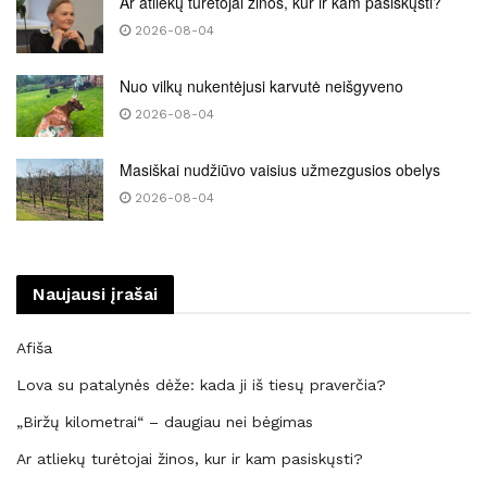
Ar atliekų turėtojai žinos, kur ir kam pasiskųsti?
2026-08-04
Nuo vilkų nukentėjusi karvutė neišgyveno
2026-08-04
Masiškai nudžiūvo vaisius užmezgusios obelys
2026-08-04
Naujausi įrašai
Afiša
Lova su patalynės dėže: kada ji iš tiesų praverčia?
„Biržų kilometrai“ – daugiau nei bėgimas
Ar atliekų turėtojai žinos, kur ir kam pasiskųsti?