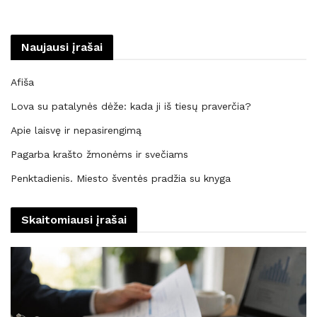
Naujausi įrašai
Afiša
Lova su patalynės dėže: kada ji iš tiesų praverčia?
Apie laisvę ir nepasirengimą
Pagarba krašto žmonėms ir svečiams
Penktadienis. Miesto šventės pradžia su knyga
Skaitomiausi įrašai