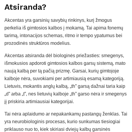
Atsiranda?
Akcentas yra garsinių savybių rinkinys, kurį žmogus
perkelia iš gimtosios kalbos į mokamą. Tai apima fonemų
tarimą, intonacijos schemas, ritmo ir tempo ypatumus bei
prozodinės struktūros modelius.
Akcentas atsiranda dėl biologinės priežasties: smegenys,
išmokusios apdoroti gimtosios kalbos garsų sistemą, mato
naują kalbą per tą pačią prizmę. Garsai, kurių gimtojoje
kalboje nėra, suvokiami per artimiausią esamą kategoriją.
Lietuvis, mokantis anglų kalbą, „th” garsą dažnai taria kaip
„d” arba „t”, nes lietuvių kalboje „th” garso nėra ir smegenys
jį priskiria artimiausiai kategorijai.
Tai nėra aplaidumo ar nepakankamų pastangų ženklas. Tai
yra neurobiologinis procesas, kurio sunkumas tiesiogiai
priklauso nuo to, kiek skiriasi dviejų kalbų garsinės