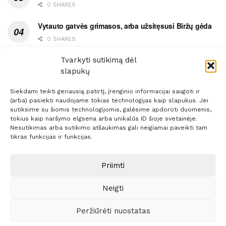
0 SHARES
Vytauto gatvės grimasos, arba užsitęsusi Biržų gėda
0 SHARES
Pietų metas pažymėtas avarija
Tvarkyti sutikimą dėl
slapukų
0 SHARES
Siekdami teikti geriausią patirtį, įrenginio informacijai saugoti ir
(arba) pasiekti naudojame tokias technologijas kaip slapukus. Jei
sutiksime su šiomis technologijomis, galėsime apdoroti duomenis,
tokius kaip naršymo elgsena arba unikalūs ID šioje svetainėje.
Nesutikimas arba sutikimo atšaukimas gali neigiamai paveikti tam
Prenumerata
Reklama
Taisyklės
Kontaktai
tikras funkcijas ir funkcijas.
Sprendimas:
ITBrolis
Priimti
Neigti
© 2021 Visos teisės saugomos
Siaure.lt
Peržiūrėti nuostatas