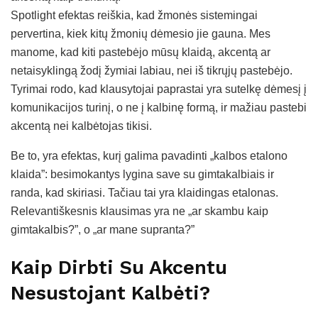
Spotlight efektas reiškia, kad žmonės sistemingai
pervertina, kiek kitų žmonių dėmesio jie gauna. Mes
manome, kad kiti pastebėjo mūsų klaidą, akcentą ar
netaisyklingą žodį žymiai labiau, nei iš tikrųjų pastebėjo.
Tyrimai rodo, kad klausytojai paprastai yra sutelkę dėmesį į
komunikacijos turinį, o ne į kalbinę formą, ir mažiau pastebi
akcentą nei kalbėtojas tikisi.
Be to, yra efektas, kurį galima pavadinti „kalbos etalono
klaida”: besimokantys lygina save su gimtakalbiais ir
randa, kad skiriasi. Tačiau tai yra klaidingas etalonas.
Relevantiškesnis klausimas yra ne „ar skambu kaip
gimtakalbis?”, o „ar mane supranta?”
Kaip Dirbti Su Akcentu
Nesustojant Kalbėti?