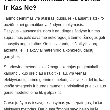
Ir Kas Ne?
Tarimo gerinimas yra atskiras įgūdis, reikalaujantis atskiro
požiūrio nei gramatikos ar žodyno mokymasis.
Pasyvus klausymasis, nors ir naudingas žodyno ir ritmo
supratimui, pats savaime nekoreguoja tarimo. Žmogus gali
klausytis anglų kalbos šimtus valandų ir išlaikyti stiprų
akcentą, jei jis aktyviai netreniruoja konkrečių garsų
gamybos.
Shadowing metodas, kai žmogus kartojas po gimtakalbe
kalbančiu kuo greičiau ir kuo tiksliau, yra vienas
efektyviausių tarimo gerinimo metodų. Jis veikia dėl to, kad
verčia smegenis ir burnos raumenis prisitaikyti prie tikslaus
garso modelio, o ne tik jį atpažinti.
Garso įrašymas ir savęs klausymas yra nepatogus, tačiau
efektyvus metodas. Dauguma žmonių savo balso įraše