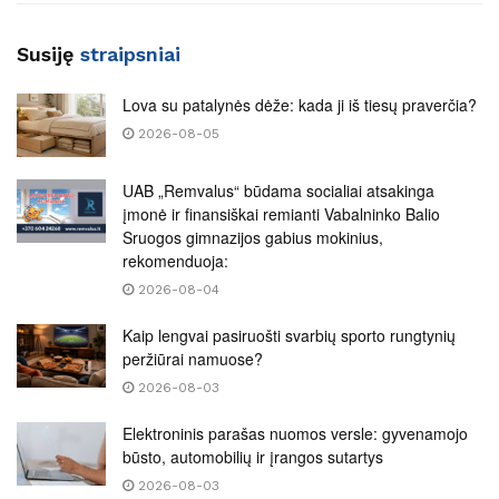
Susiję
straipsniai
Lova su patalynės dėže: kada ji iš tiesų praverčia?
2026-08-05
UAB „Remvalus“ būdama socialiai atsakinga
įmonė ir finansiškai remianti Vabalninko Balio
Sruogos gimnazijos gabius mokinius,
rekomenduoja:
2026-08-04
Kaip lengvai pasiruošti svarbių sporto rungtynių
peržiūrai namuose?
2026-08-03
Elektroninis parašas nuomos versle: gyvenamojo
būsto, automobilių ir įrangos sutartys
2026-08-03