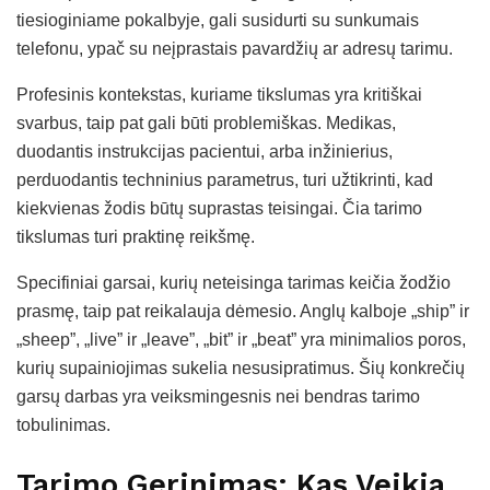
tiesioginiame pokalbyje, gali susidurti su sunkumais
telefonu, ypač su neįprastais pavardžių ar adresų tarimu.
Profesinis kontekstas, kuriame tikslumas yra kritiškai
svarbus, taip pat gali būti problemiškas. Medikas,
duodantis instrukcijas pacientui, arba inžinierius,
perduodantis techninius parametrus, turi užtikrinti, kad
kiekvienas žodis būtų suprastas teisingai. Čia tarimo
tikslumas turi praktinę reikšmę.
Specifiniai garsai, kurių neteisinga tarimas keičia žodžio
prasmę, taip pat reikalauja dėmesio. Anglų kalboje „ship” ir
„sheep”, „live” ir „leave”, „bit” ir „beat” yra minimalios poros,
kurių supainiojimas sukelia nesusipratimus. Šių konkrečių
garsų darbas yra veiksmingesnis nei bendras tarimo
tobulinimas.
Tarimo Gerinimas: Kas Veikia