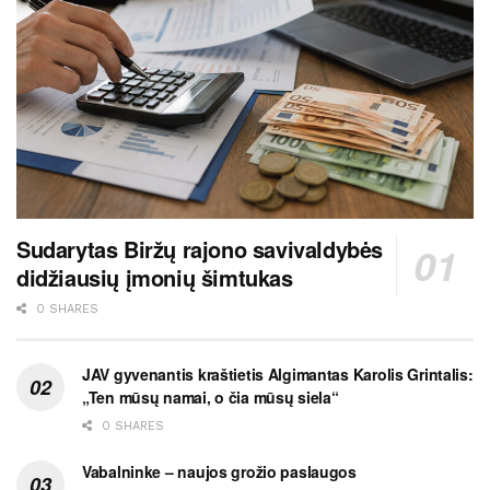
Sudarytas Biržų rajono savivaldybės
didžiausių įmonių šimtukas
0 SHARES
JAV gyvenantis kraštietis Algimantas Karolis Grintalis:
„Ten mūsų namai, o čia mūsų siela“
0 SHARES
Vabalninke – naujos grožio paslaugos