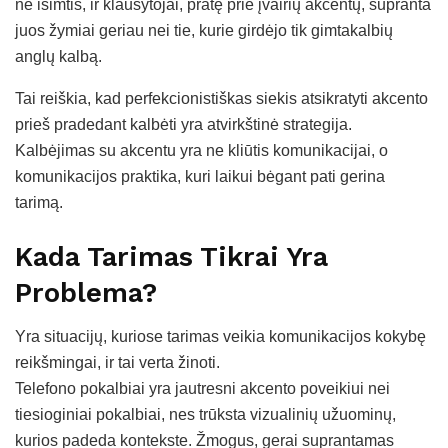
ne išimtis, ir klausytojai, pratę prie įvairių akcentų, supranta
juos žymiai geriau nei tie, kurie girdėjo tik gimtakalbių
anglų kalbą.
Tai reiškia, kad perfekcionistiškas siekis atsikratyti akcento
prieš pradedant kalbėti yra atvirkštinė strategija.
Kalbėjimas su akcentu yra ne kliūtis komunikacijai, o
komunikacijos praktika, kuri laikui bėgant pati gerina
tarimą.
Kada Tarimas Tikrai Yra
Problema?
Yra situacijų, kuriose tarimas veikia komunikacijos kokybę
reikšmingai, ir tai verta žinoti.
Telefono pokalbiai yra jautresni akcento poveikiui nei
tiesioginiai pokalbiai, nes trūksta vizualinių užuominų,
kurios padeda kontekste. Žmogus, gerai suprantamas