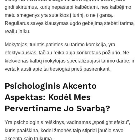
girdi skirtumus, kurių nepastebi kalbėdami, nes kalbėjimo
metu smegenys yra sutelktos į turinį, o ne į garsą.
Reguliarus savęs klausymas ugdo gebėjimą stebėti tarimą
realiu laiku.
Mokytojas, turintis patirties su tarimo korekcija, yra
efektyviausias, tačiau reikalauja konkretaus požiūrio. Ne
kiekvienas kalbų mokytojas specializuojasi tarimo darbe, ir
verta klausti apie tai tiesiogiai prieš pasirenkant.
Psichologinis Akcento
Aspektas: Kodėl Mes
Pervertiname Jo Svarbą?
Yra psichologinis reiškinys, vadinamas „spotlight efektu”,
kuris paaiškina, kodėl žmonės taip stipriai jaučia savo
akcentą kaip trūkumą.