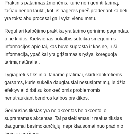
Praktinis patarimas žmonėms, kurie nori gerinti tarimą,
tačiau nenori laukti, kol jis pagerės prieš pradedant kalbėti,
yra toks: abu procesai gali vykti vienu metu.
Reguliari kalbėjimo praktika yra tarimo gerinimo pagrindas,
o ne kliūtis. Kiekvienas pokalbis suteikia smegenims
informacijos apie tai, kas buvo suprasta ir kas ne, ir ši
informacija, ypač kai yra grįžtamasis ryšys, koreguoja
tarimą natūraliai.
Lygiagretūs tiksliniai tariamo pratimai, skirti konkretiems
garsams, kurie sukelia daugiausiai nesusipratimų, leidžia
efektyviai dirbti su konkrečiomis problemomis
nenutraukiant bendros kalbos praktikos.
Geriausias tikslas yra ne akcentas be akcento, o
suprantamas akcentas. Tai pasiekiamas ir realus tikslas
daugumai besimokančiųjų, nepriklausomai nuo pradinio
lygio ar amžiaus.