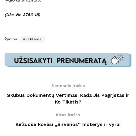
(Užs. Nr. 3756-18)
Žymos:
#reklama
Senesnis įrašas
Skubus Dokumentų Vertimas: Kada Jis Pagrįstas ir
Ko Tikėtis?
Kitas įrašas
Biržuose kovėsi „Širvėnos“ moterys ir vyrai