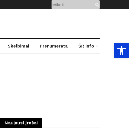
Open
Skelbimai
Prenumerata
ŠR info
Naujausi įrašai