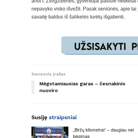
anot I. Žvirgždienės, gyventojai pasiūlė netikėta
nepavyko visko išvežti. Pasak seniūnės, apie tai 
savaitę baldus iš šalikelės turėtų išgabenti.
Senesnis įrašas
Mėgstamiausias garas – česnakinio
nuoviro
Susiję
straipsniai
„Biržų kilometrai“ – daugiau nei
bėgimas