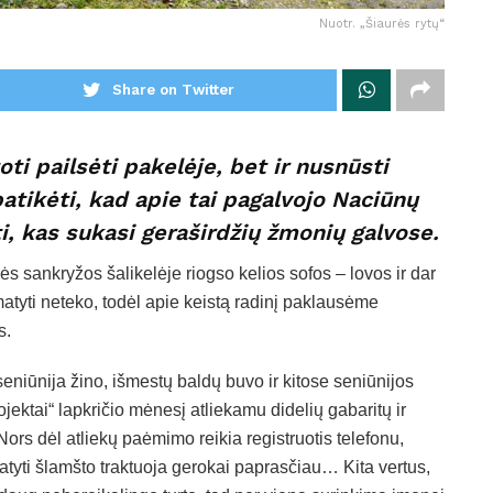
Nuotr. „Šiaurės rytų“
Share on Twitter
oti pailsėti pakelėje, bet ir nusnūsti
atikėti, kad apie tai pagalvojo Naciūnų
oti, kas sukasi geraširdžių žmonių galvose.
ės sankryžos šalikelėje riogso kelios sofos – lovos ir dar
matyti neteko, todėl apie keistą radinį paklausėme
s.
eniūnija žino, išmestų baldų buvo ir kitose seniūnijos
jektai“ lapkričio mėnesį atliekamu didelių gabaritų ir
Nors dėl atliekų paėmimo reikia registruotis telefonu,
ikratyti šlamšto traktuoja gerokai paprasčiau… Kita vertus,