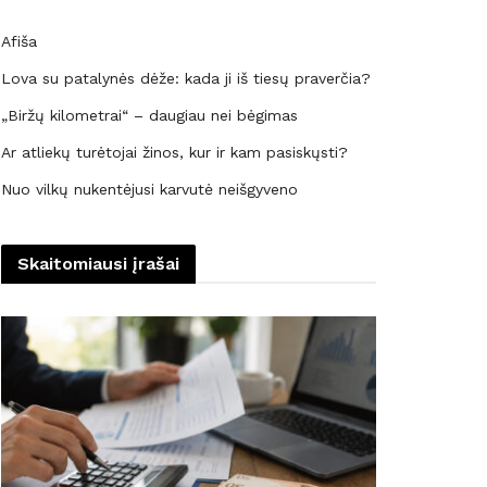
Afiša
Lova su patalynės dėže: kada ji iš tiesų praverčia?
„Biržų kilometrai“ – daugiau nei bėgimas
Ar atliekų turėtojai žinos, kur ir kam pasiskųsti?
Nuo vilkų nukentėjusi karvutė neišgyveno
Skaitomiausi įrašai