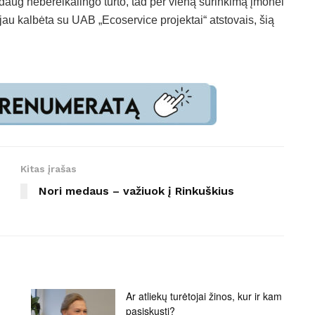
i daug nebereikalingo turto, tad per vieną surinkimą įmonei
jau kalbėta su UAB „Ecoservice projektai“ atstovais, šią
Kitas įrašas
Nori medaus – važiuok į Rinkuškius
Ar atliekų turėtojai žinos, kur ir kam
pasiskųsti?