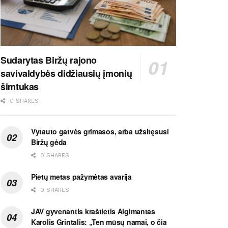
Sudarytas Biržų rajono
savivaldybės didžiausių įmonių
šimtukas
0 SHARES
Vytauto gatvės grimasos, arba užsitęsusi
Biržų gėda
0 SHARES
Pietų metas pažymėtas avarija
0 SHARES
JAV gyvenantis kraštietis Algimantas
Karolis Grintalis: „Ten mūsų namai, o čia