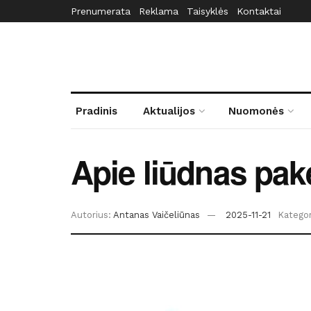
Prenumerata
Reklama
Taisyklės
Kontaktai
Pradinis
Aktualijos
Nuomonės
Apie liūdnas pak
Autorius:
Antanas Vaičeliūnas
2025-11-21
Kategor