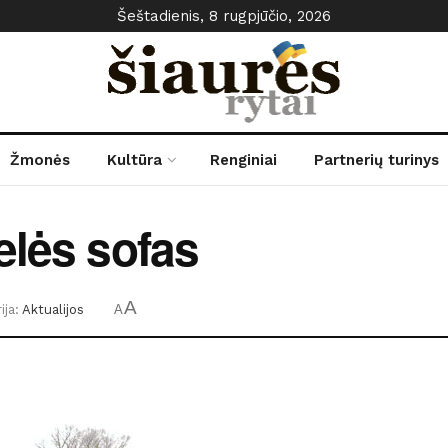
Šeštadienis, 8 rugpjūčio, 2026
Žmonės
Kultūra
Renginiai
Partnerių turinys
elės sofas
A
ija:
Aktualijos
A