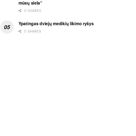
mūsų siela“
0 SHARES
Ypatingas dviejų medikių likimo ryšys
0 SHARES