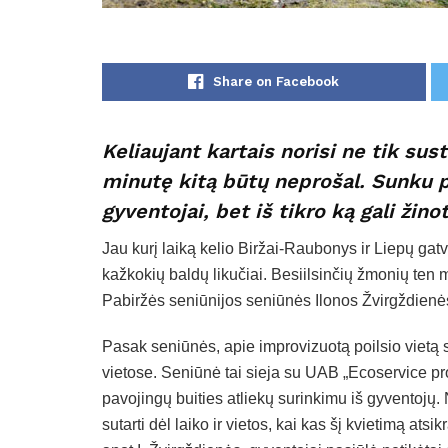
Share on Facebook
Keliaujant kartais norisi ne tik sust
minutę kitą būtų neprošal. Sunku p
gyventojai, bet iš tikro ką gali žin
Jau kurį laiką kelio Biržai-Raubonys ir Liepų gatv
kažkokių baldų likučiai. Besiilsinčių žmonių ten 
Pabiržės seniūnijos seniūnės Ilonos Žvirgždienė
Pasak seniūnės, apie improvizuotą poilsio vietą s
vietose. Seniūnė tai sieja su UAB „Ecoservice pro
pavojingų buities atliekų surinkimu iš gyventojų. 
sutarti dėl laiko ir vietos, kai kas šį kvietimą ats