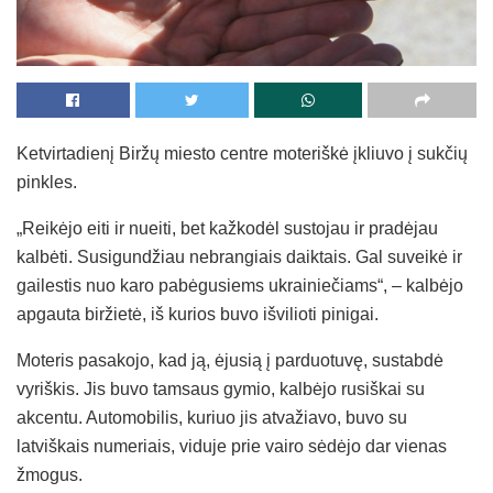
Ketvirtadienį Biržų miesto centre moteriškė įkliuvo į sukčių
pinkles.
„Reikėjo eiti ir nueiti, bet kažkodėl sustojau ir pradėjau
kalbėti. Susigundžiau nebrangiais daiktais. Gal suveikė ir
gailestis nuo karo pabėgusiems ukrainiečiams“, – kalbėjo
apgauta biržietė, iš kurios buvo išvilioti pinigai.
Moteris pasakojo, kad ją, ėjusią į parduotuvę, sustabdė
vyriškis. Jis buvo tamsaus gymio, kalbėjo rusiškai su
akcentu. Automobilis, kuriuo jis atvažiavo, buvo su
latviškais numeriais, viduje prie vairo sėdėjo dar vienas
žmogus.