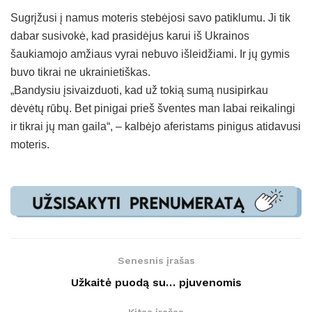
Sugrįžusi į namus moteris stebėjosi savo patiklumu. Ji tik
dabar susivokė, kad prasidėjus karui iš Ukrainos
šaukiamojo amžiaus vyrai nebuvo išleidžiami. Ir jų gymis
buvo tikrai ne ukrainietiškas.
„Bandysiu įsivaizduoti, kad už tokią sumą nusipirkau
dėvėtų rūbų. Bet pinigai prieš šventes man labai reikalingi
ir tikrai jų man gaila“, – kalbėjo aferistams pinigus atidavusi
moteris.
Senesnis įrašas
Užkaitė puodą su… pjuvenomis