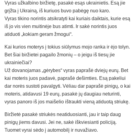
Vyras užkalbino biržietę, pasakė esąs ukrainietis. Esą jie
grįžta į Ukrainą, iš kuriuos buvo pabėgę nuo karo.
Vyras tikino norintis atsikratyti kai kuriais daiktais, kurie esą
iš jo vis vien muitinėje bus atimti. Ir sakė norintis juos
atiduoti „kokiam geram žmogui“.
Kai kurios moterys į tokius siūlymus mojo ranka ir ėjo tolyn.
Bet šiai biržietei pagailo žmonių – o jeigu iš tiesų jie
ukrainiečiai?
Už dovanojamas „gėrybes“ vyras paprašė dviejų eurų. Bet
kai moteris juos padavė, paprašė dešimties. Esą pakeliui
dar norės sustoti pavalgyti. Vėliau dar paprašė pinigų, o kai
moteris, atidavusi 19 eurų, pasakė jų daugiau neturinti,
vyras panoro iš jos maišelio ištraukti vieną atiduotą striukę.
Biržietė pasakė striukės neatiduosianti, jau ir taip daug
pinigų jiems davusi. Jei ne, sakė iškviesianti policiją.
Tuomet vyrai sėdo į automobilį ir nuvažiavo.