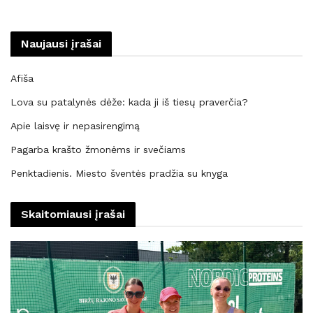
Naujausi įrašai
Afiša
Lova su patalynės dėže: kada ji iš tiesų praverčia?
Apie laisvę ir nepasirengimą
Pagarba krašto žmonėms ir svečiams
Penktadienis. Miesto šventės pradžia su knyga
Skaitomiausi įrašai