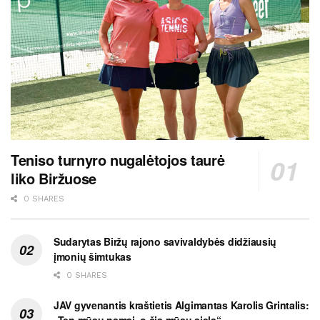
Teniso turnyro nugalėtojos taurė
liko Biržuose
0 SHARES
Sudarytas Biržų rajono savivaldybės didžiausių
įmonių šimtukas
0 SHARES
JAV gyvenantis kraštietis Algimantas Karolis Grintalis: