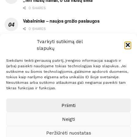
„Ten mūsų namai, o čia mūsų siela“
0 SHARES
Vabalninke – naujos grožio paslaugos
0 SHARES
Vytauto gatvės grimasos, arba užsitęsusi Biržų gėda
Tvarkyti sutikimą dėl
slapukų
0 SHARES
Siekdami teikti geriausią patirtį, įrenginio informacijai saugoti ir
(arba) pasiekti naudojame tokias technologijas kaip slapukus. Jei
sutiksime su šiomis technologijomis, galėsime apdoroti duomenis,
tokius kaip naršymo elgsena arba unikalūs ID šioje svetainėje.
Nesutikimas arba sutikimo atšaukimas gali neigiamai paveikti tam
Prenumerata
Reklama
Taisyklės
Kontaktai
tikras funkcijas ir funkcijas.
Sprendimas:
ITBrolis
Priimti
Neigti
© 2021 Visos teisės saugomos
Siaure.lt
Peržiūrėti nuostatas