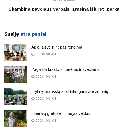
Kitas įrašas
Skambina pavojaus varpais: grasina iškirsti parką
Susiję
straipsniai
Apie laisvę ir nepasirengimą
2026-08-04
Pagarba krašto žmonėms ir svečiams
2026-08-04
Į rytinę mankštą susirinko gausybė žmonių
2026-08-04
Liberalų gretose – naujas veidas
2026-08-04