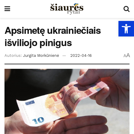
Open
Apsimetę ukrainiečiais
išviliojo pinigus
A
Autorius:
Jurgita Morkūnienė
2022-04-16
A