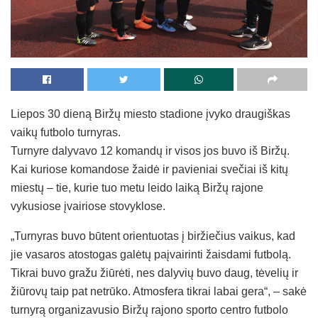
Liepos 30 dieną Biržų miesto stadione įvyko draugiškas
vaikų futbolo turnyras.
Turnyre dalyvavo 12 komandų ir visos jos buvo iš Biržų.
Kai kuriose komandose žaidė ir pavieniai svečiai iš kitų
miestų – tie, kurie tuo metu leido laiką Biržų rajone
vykusiose įvairiose stovyklose.
„Turnyras buvo būtent orientuotas į biržiečius vaikus, kad
jie vasaros atostogas galėtų paįvairinti žaisdami futbolą.
Tikrai buvo gražu žiūrėti, nes dalyvių buvo daug, tėvelių ir
žiūrovų taip pat netrūko. Atmosfera tikrai labai gera“, – sakė
turnyrą organizavusio Biržų rajono sporto centro futbolo