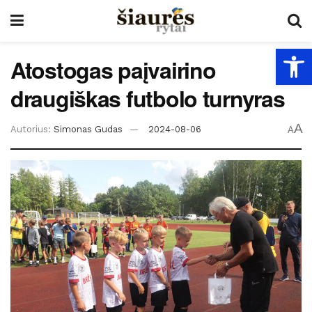
Open
Atostogas paįvairino
draugiškas futbolo turnyras
A
Autorius:
Simonas Gudas
2024-08-06
A