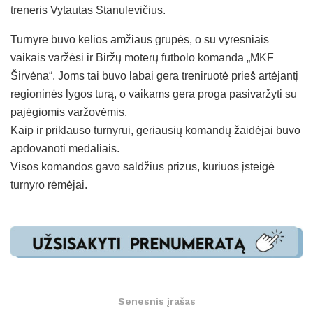
treneris Vytautas Stanulevičius.
Turnyre buvo kelios amžiaus grupės, o su vyresniais
vaikais varžėsi ir Biržų moterų futbolo komanda „MKF
Širvėna“. Joms tai buvo labai gera treniruotė prieš artėjantį
regioninės lygos turą, o vaikams gera proga pasivaržyti su
pajėgiomis varžovėmis.
Kaip ir priklauso turnyrui, geriausių komandų žaidėjai buvo
apdovanoti medaliais.
Visos komandos gavo saldžius prizus, kuriuos įsteigė
turnyro rėmėjai.
Senesnis įrašas