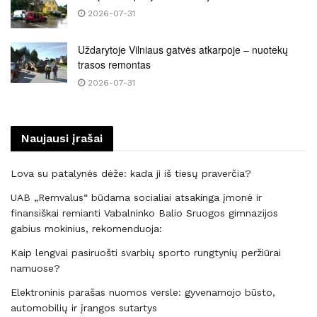
2026-07-31
Uždarytoje Vilniaus gatvės atkarpoje – nuotekų
trasos remontas
2026-07-31
Naujausi įrašai
Lova su patalynės dėže: kada ji iš tiesų praverčia?
UAB „Remvalus“ būdama socialiai atsakinga įmonė ir
finansiškai remianti Vabalninko Balio Sruogos gimnazijos
gabius mokinius, rekomenduoja:
Kaip lengvai pasiruošti svarbių sporto rungtynių peržiūrai
namuose?
Elektroninis parašas nuomos versle: gyvenamojo būsto,
automobilių ir įrangos sutartys