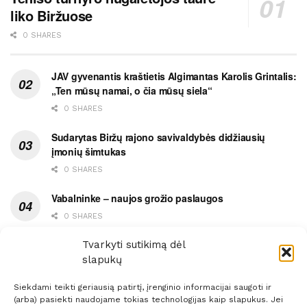
liko Biržuose
0 SHARES
JAV gyvenantis kraštietis Algimantas Karolis Grintalis:
„Ten mūsų namai, o čia mūsų siela“
0 SHARES
Sudarytas Biržų rajono savivaldybės didžiausių
įmonių šimtukas
0 SHARES
Vabalninke – naujos grožio paslaugos
0 SHARES
Vytauto gatvės grimasos, arba užsitęsusi Biržų gėda
Tvarkyti sutikimą dėl
slapukų
0 SHARES
Siekdami teikti geriausią patirtį, įrenginio informacijai saugoti ir
(arba) pasiekti naudojame tokias technologijas kaip slapukus. Jei