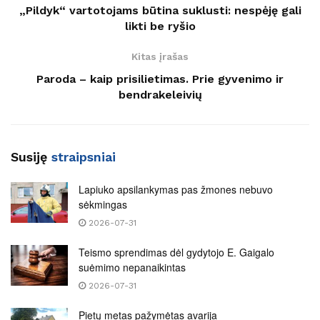
„Pildyk“ vartotojams būtina suklusti: nespėję gali
likti be ryšio
Kitas įrašas
Paroda – kaip prisilietimas. Prie gyvenimo ir
bendrakeleivių
Susiję
straipsniai
Lapiuko apsilankymas pas žmones nebuvo
sėkmingas
2026-07-31
Teismo sprendimas dėl gydytojo E. Gaigalo
suėmimo nepanaikintas
2026-07-31
Pietų metas pažymėtas avarija