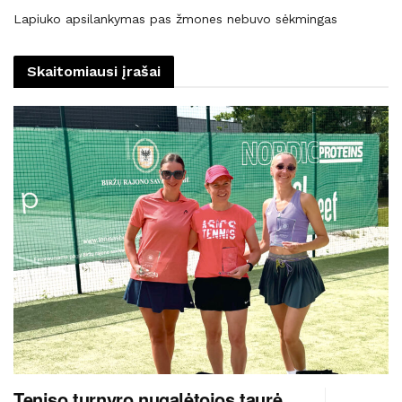
Lapiuko apsilankymas pas žmones nebuvo sėkmingas
Skaitomiausi įrašai
Teniso turnyro nugalėtojos taurė