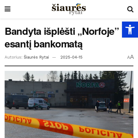
Open
Bandyta išplėšti „Norfoje”
esantį bankomatą
A
Autorius:
Šiaurės Rytai
2025-04-15
A