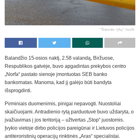
"Šiaurės rytų" nuotr.
Balandžio 15-osios naktį, 2.58 valandą, Biržuose,
Respublikos gatvėje, buvo apgadintas prekybos centro
„Norfa“ pastato sienoje įmontuotas SEB banko
bankomatas. Manoma, kad jį galėjo būti bandyta
išsprogdinti.
Pirminiais duomenimis, pinigai nepavogti. Nuostoliai
skaičiuojami. Antradienio rytą parduotuvė buvo uždaryta, o
įvažiavimas į jos teritoriją – užtvertas „Stop“ juostomis.
Įvykio vietoje dirbo policijos pareigūnai ir Lietuvos policijos
antiteroristinių operacijų rinktinės „Aras“ specialistai.