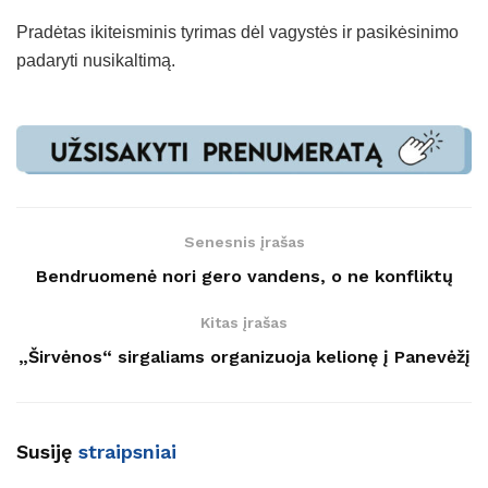
Pradėtas ikiteisminis tyrimas dėl vagystės ir pasikėsinimo
padaryti nusikaltimą.
Senesnis įrašas
Bendruomenė nori gero vandens, o ne konfliktų
Kitas įrašas
„Širvėnos“ sirgaliams organizuoja kelionę į Panevėžį
Susiję
straipsniai