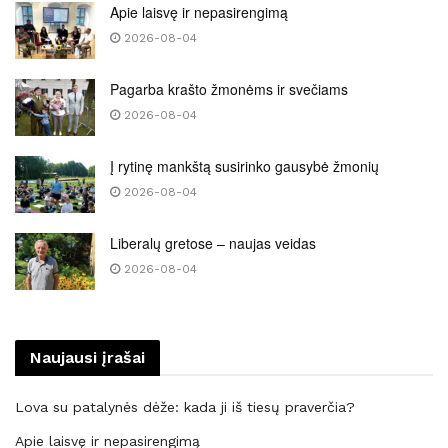
Apie laisvę ir nepasirengimą
2026-08-04
Pagarba krašto žmonėms ir svečiams
2026-08-04
Į rytinę mankštą susirinko gausybė žmonių
2026-08-04
Liberalų gretose – naujas veidas
2026-08-04
Naujausi įrašai
Lova su patalynės dėže: kada ji iš tiesų praverčia?
Apie laisvę ir nepasirengimą