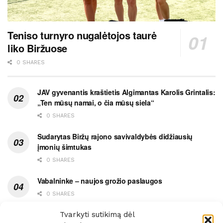
Teniso turnyro nugalėtojos taurė
liko Biržuose
0 SHARES
JAV gyvenantis kraštietis Algimantas Karolis Grintalis:
„Ten mūsų namai, o čia mūsų siela“
0 SHARES
Sudarytas Biržų rajono savivaldybės didžiausių
įmonių šimtukas
0 SHARES
Vabalninke – naujos grožio paslaugos
0 SHARES
Vytauto gatvės grimasos, arba užsitęsusi Biržų gėda
Tvarkyti sutikimą dėl