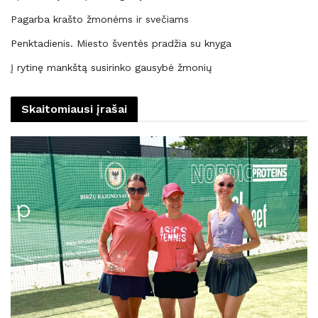
Pagarba krašto žmonėms ir svečiams
Penktadienis. Miesto šventės pradžia su knyga
Į rytinę mankštą susirinko gausybė žmonių
Skaitomiausi įrašai