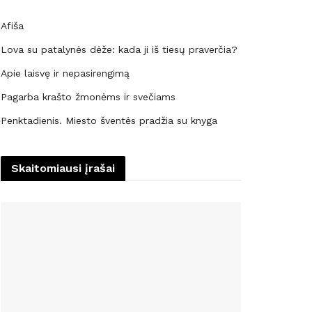
Afiša
Lova su patalynės dėže: kada ji iš tiesų praverčia?
Apie laisvę ir nepasirengimą
Pagarba krašto žmonėms ir svečiams
Penktadienis. Miesto šventės pradžia su knyga
Skaitomiausi įrašai