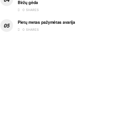
Biržų gėda
0 SHARES
Pietų metas pažymėtas avarija
0 SHARES