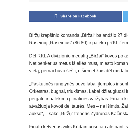
Share on Facebook
Biržų krepšinio komanda „Biržai“ balandžio 27 di
Raseinių „Raseinius“ (86:80) ir pateko į RKL čemp
Dėl RKL A divizionio medalių „Biržai“ kovos po a
Net penkerius metus iš eilės mūsų miesto koman
vietą, pernai buvo šešti, o šiemet žais dėl medalių 
„Paskutinės rungtynės buvo labai įtemptos ir sunk
Orkestras, būgnai, triukšmas. Labai džiaugiuosi i
pergale ir patekimu į finalines varžybas. Finalo k
atvažiuoja kovoti dėl taurės. Mes – ne išimtis. Žai
aukso“, – sakė „Biržų“ treneris Žydrūnas Kačinsk
Finalo ketvertas vyks Kėdainiuose jau ateinantį 