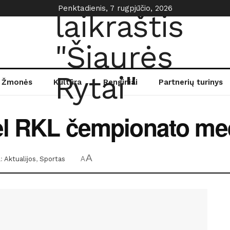
Penktadienis, 7 rugpjūčio, 2026
Žmonės
Kultūra
Renginiai
Partnerių turinys
dėl RKL čempionato me
A
:
Aktualijos
,
Sportas
A