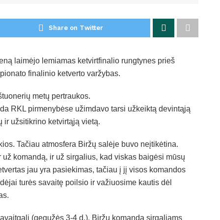
Share on Twitter
eną laimėjo lemiamas ketvirtfinalio rungtynes prieš
ionato finalinio ketverto varžybas.
štuonerių metų pertraukos.
da RKL pirmenybėse užimdavo tarsi užkeiktą devintąją
ir užsitikrino ketvirtąją vietą.
ios. Tačiau atmosfera Biržų salėje buvo neįtikėtina.
r už komandą, ir už sirgalius, kad viskas baigėsi mūsų
etvertas jau yra pasiekimas, tačiau į jį visos komandos
dėjai turės savaitę poilsio ir važiuosime kautis dėl
as.
savaitgalį (gegužės 3-4 d.). Biržų komanda sirgaliams