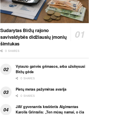
Sudarytas Biržų rajono
savivaldybės didžiausių įmonių
šimtukas
0 SHARES
Vytauto gatvės grimasos, arba užsitęsusi
Biržų gėda
0 SHARES
Pietų metas pažymėtas avarija
0 SHARES
JAV gyvenantis kraštietis Algimantas
Karolis Grintalis: „Ten mūsų namai, o čia