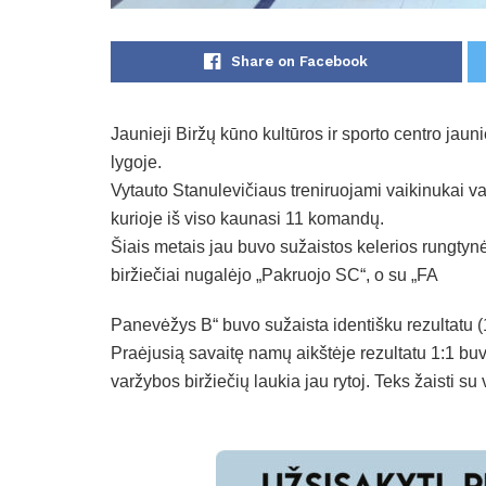
Share on Facebook
Jaunieji Biržų kūno kultūros ir sporto centro jauni
lygoje.
Vytauto Stanulevičiaus treniruojami vaikinukai va
kurioje iš viso kaunasi 11 komandų.
Šiais metais jau buvo sužaistos kelerios rungtynės
biržiečiai nugalėjo „Pakruojo SC“, o su „FA
Panevėžys B“ buvo sužaista identišku rezultatu (1:
Praėjusią savaitę namų aikštėje rezultatu 1:1 b
varžybos biržiečių laukia jau rytoj. Teks žaisti s