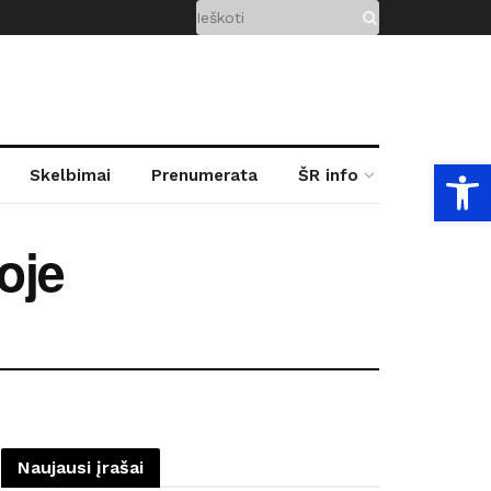
Open
Skelbimai
Prenumerata
ŠR info
oje
Naujausi įrašai