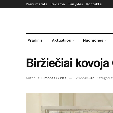
Prenumerata
Reklama
Taisyklės
Kontaktai
Pradinis
Aktualijos
Nuomonės
Biržiečiai kovoja
Autorius:
Simonas Gudas
2022-05-12
Kategorija