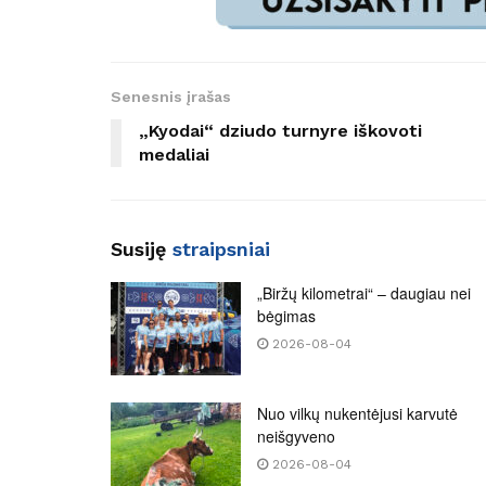
Senesnis įrašas
„Kyodai“ dziudo turnyre iškovoti
medaliai
Susiję
straipsniai
„Biržų kilometrai“ – daugiau nei
bėgimas
2026-08-04
Nuo vilkų nukentėjusi karvutė
neišgyveno
2026-08-04