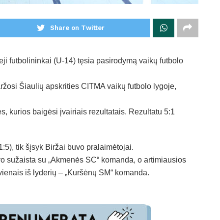
Share on Twitter
eji futbolininkai (U-14) tęsia pasirodymą vaikų futbolo
ržosi Šiaulių apskrities CITMA vaikų futbolo lygoje,
, kurios baigėsi įvairiais rezultatais. Rezultatu 5:1
5), tik šįsyk Biržai buvo pralaimėtojai.
uvo sužaista su „Akmenės SC“ komanda, o artimiausios
u vienais iš lyderių – „Kuršėnų SM“ komanda.