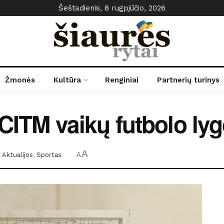
Šeštadienis, 8 rugpjūčio, 2026
Žmonės
Kultūra
Renginiai
Partnerių turinys
 CITM vaikų futbolo lyg
A
:
Aktualijos
,
Sportas
A