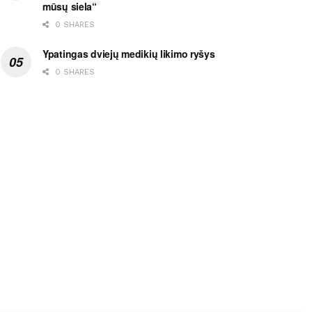
mūsų siela“
0 SHARES
Ypatingas dviejų medikių likimo ryšys
0 SHARES