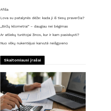
Afiša
Lova su patalynės dėže: kada ji iš tiesų praverčia?
„Biržų kilometrai“ – daugiau nei bėgimas
Ar atliekų turėtojai žinos, kur ir kam pasiskųsti?
Nuo vilkų nukentėjusi karvutė neišgyveno
Skaitomiausi įrašai