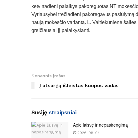
ketvirtadienį palaikys pakoreguotas NT mokesčio
Vyriausybei trečiadienį pakoregavus pasiūlymą dė
naują mokesčio variantą. L. Vaitiekūnienė šalies žin
greičiausiai jį palaikysianti.
Senesnis įrašas
Į atsargą išleistas kuopos vadas
Susiję
straipsniai
Apie laisvę ir nepasirengimą
2026-08-04