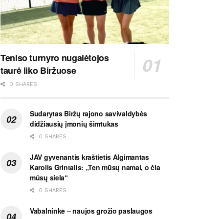
Teniso turnyro nugalėtojos
taurė liko Biržuose
0 SHARES
Sudarytas Biržų rajono savivaldybės
didžiausių įmonių šimtukas
0 SHARES
JAV gyvenantis kraštietis Algimantas
Karolis Grintalis: „Ten mūsų namai, o čia
mūsų siela“
0 SHARES
Vabalninke – naujos grožio paslaugos