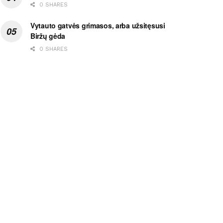
0 SHARES
Vytauto gatvės grimasos, arba užsitęsusi
Biržų gėda
0 SHARES