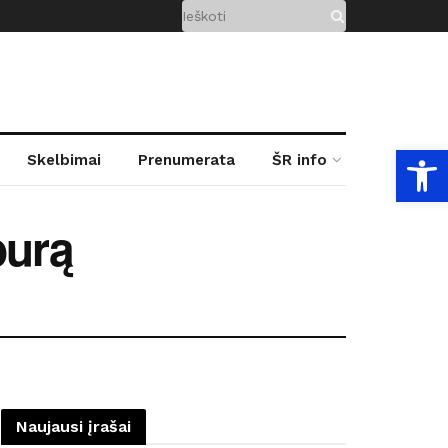
Open
Skelbimai
Prenumerata
ŠR info
burą
Naujausi įrašai