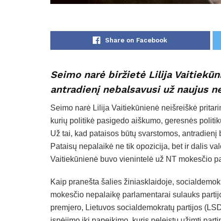
Share on Facebook
Seimo narė biržietė Lilija Vaitiekū
antradienį nebalsavusi už naujus n
Seimo narė Lilija Vaitiekūnienė neišreiškė prita
kurių politikė pasigedo aiškumo, geresnės politi
Už tai, kad pataisos būtų svarstomos, antradienį 
Pataisų nepalaikė ne tik opozicija, bet ir dalis va
Vaitiekūnienė buvo vienintelė už NT mokesčio p
Kaip pranešta šalies žiniasklaidoje, socialdemok
mokesčio nepalaikę parlamentarai sulauks partij
premjero, Lietuvos socialdemokratų partijos (LSD
įspėjimo iki papeikimo, kuris neleistų užimti part