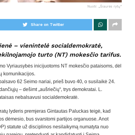
Nuotr. „Šiaurės rytų“
Share on Twitter
nienė – vienintelė socialdemokratė,
ekilnojamojo turto (NT) mokesčio tarifus.
rimo Vyriausybės inicijuotoms NT mokesčio pataisoms, dėl
kų komunikacijos.
balsavo 62 Seimo nariai, prieš buvo 40, o susilaikė 24.
ldančiųjų – dešimt „aušriečių“, trys demokratai. L.
ataisas nebalsavusi socialdemokratė.
ratų lyderis premjeras Gintautas Paluckas teigė, kad
os dėmesio, bus svarstomi partijos organuose. Anot
P) statute už disciplinos nesilaikymą numatyta nuo
inių pareigų, pretenduoti ar kandidatuoti į Seimą