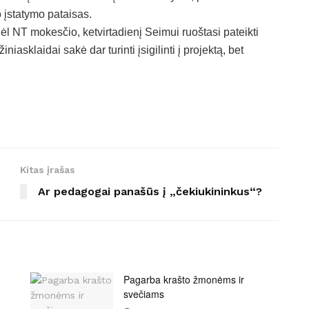
 įstatymo pataisas.
l NT mokesčio, ketvirtadienį Seimui ruoštasi pateikti
iasklaidai sakė dar turinti įsigilinti į projektą, bet
Kitas įrašas
Ar pedagogai panašūs į „čekiukininkus“?
Pagarba krašto žmonėms ir
svečiams