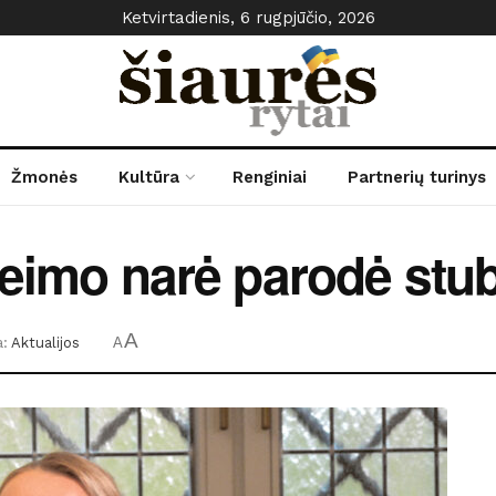
Ketvirtadienis, 6 rugpjūčio, 2026
Žmonės
Kultūra
Renginiai
Partnerių turinys
 Seimo narė parodė stu
A
a:
Aktualijos
A