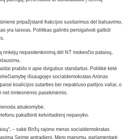
kūnienė pripažįstanti frakcijos susitarimus dėl balsavimo,
yra laisvas. Politikas galintis persigalvoti galbūt
s.
amą rinkėjų nepasitenkinimą dėl NT mokesčio pataisų,
klausimu.
laidai prabilo ir apie dvigubus standartus. Politikė kėlė
r neliečiamybę išsaugojęs socialdemokratas Arūnas
aisė koalicijos sutarties bei nepakluso partijos valiai, o
ar net rimtesnėmis pasekmėmis.
 vienoda atsakomybė.
lefonu pakalbinti ketvirtadienį nepavyko.
aisų“, – sakė Biržų rajono meras socialdemokratas
alsavimą Seime antradienį. Mero manymu, parlamentarė