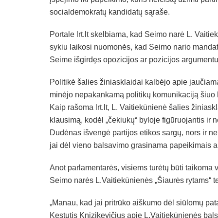
socialdemokratų kandidatų sąraše.
Portale lrt.lt skelbiama, kad Seimo narė L. Vaitie
sykiu laikosi nuomonės, kad Seimo nario mandatas 
Seime išgirdęs opozicijos ar pozicijos argumentu
Politikė šalies žiniasklaidai kalbėjo apie jauči
minėjo nepakankamą politikų komunikaciją šiuo 
Kaip rašoma lrt.lt, L. Vaitiekūnienė šalies žiniask
klausimą, kodėl „čekiukų“ byloje figūruojantis i
Dudėnas išvengė partijos etikos sargų, nors ir nep
jai dėl vieno balsavimo grasinama papeikimais 
Anot parlamentarės, visiems turėtų būti taikoma
Seimo narės L.Vaitiekūnienės „Šiaurės rytams“ te
„Manau, kad jai pritrūko aiškumo dėl siūlomų pat
Kęstutis Knizikevičius apie L.Vaitiekūnienės b