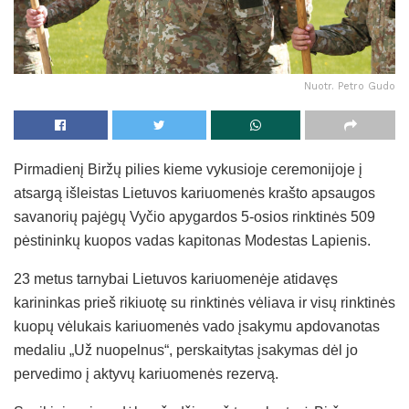
Nuotr. Petro Gudo
Pirmadienį Biržų pilies kieme vykusioje ceremonijoje į
atsargą išleistas Lietuvos kariuomenės krašto apsaugos
savanorių pajėgų Vyčio apygardos 5-osios rinktinės 509
pėstininkų kuopos vadas kapitonas Modestas Lapienis.
23 metus tarnybai Lietuvos kariuomenėje atidavęs
karininkas prieš rikiuotę su rinktinės vėliava ir visų rinktinės
kuopų vėlukais kariuomenės vado įsakymu apdovanotas
medaliu „Už nuopelnus“, perskaitytas įsakymas dėl jo
pervedimo į aktyvų kariuomenės rezervą.