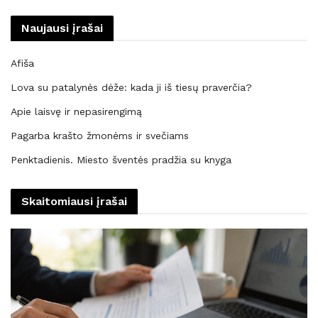
Naujausi įrašai
Afiša
Lova su patalynės dėže: kada ji iš tiesų praverčia?
Apie laisvę ir nepasirengimą
Pagarba krašto žmonėms ir svečiams
Penktadienis. Miesto šventės pradžia su knyga
Skaitomiausi įrašai