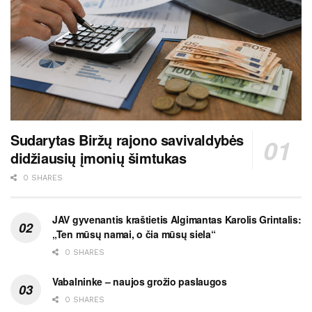
Sudarytas Biržų rajono savivaldybės
didžiausių įmonių šimtukas
0 SHARES
JAV gyvenantis kraštietis Algimantas Karolis Grintalis:
„Ten mūsų namai, o čia mūsų siela“
0 SHARES
Vabalninke – naujos grožio paslaugos
0 SHARES