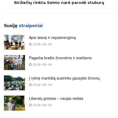
Biržiečių rinkta Seimo narė parodė stuburą
Susiję
straipsniai
Apie laisvę ir nepasirengimą
2026-08-04
Pagarba krašto žmonėms ir svečiams
2026-08-04
Į rytinę mankštą susirinko gausybė žmonių
2026-08-04
Liberalų gretose – naujas veidas
2026-08-04