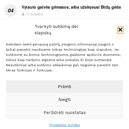
Vytauto gatvės grimasos, arba užsitęsusi Biržų gėda
0 SHARES
Pietų metas pažymėtas avarija
Tvarkyti sutikimą dėl
slapukų
0 SHARES
Siekdami teikti geriausią patirtį, įrenginio informacijai saugoti ir
(arba) pasiekti naudojame tokias technologijas kaip slapukus. Jei
sutiksime su šiomis technologijomis, galėsime apdoroti duomenis,
tokius kaip naršymo elgsena arba unikalūs ID šioje svetainėje.
Nesutikimas arba sutikimo atšaukimas gali neigiamai paveikti tam
Prenumerata
Reklama
Taisyklės
Kontaktai
tikras funkcijas ir funkcijas.
Sprendimas:
ITBrolis
Priimti
Neigti
© 2021 Visos teisės saugomos
Siaure.lt
Peržiūrėti nuostatas
Privatumo politka