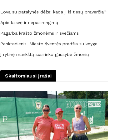
Lova su patalynės dėže: kada ji iš tiesų praverčia?
Apie laisvę ir nepasirengimą
Pagarba krašto žmonėms ir svečiams
Penktadienis. Miesto šventės pradžia su knyga
Į rytinę mankštą susirinko gausybė žmonių
Skaitomiausi įrašai