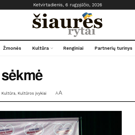
Ketvirtadienis, 6 rugpjūčio, 2026
Žmonės
Kultūra
Renginiai
Partnerių turinys
ų sėkmė
A
Kultūra
,
Kultūros įvykiai
A