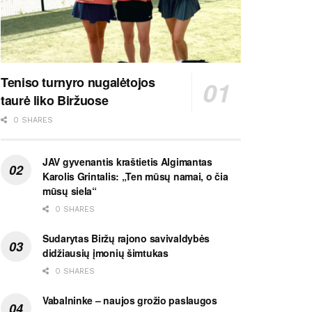
Teniso turnyro nugalėtojos
taurė liko Biržuose
0 SHARES
JAV gyvenantis kraštietis Algimantas
Karolis Grintalis: „Ten mūsų namai, o čia
mūsų siela“
0 SHARES
Sudarytas Biržų rajono savivaldybės
didžiausių įmonių šimtukas
0 SHARES
Vabalninke – naujos grožio paslaugos