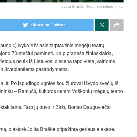
Jolita Braškė. Nuotr. socialinių tinklų
Share on Twitter
no r.) įvyko XIV-asis tarptautinis mėgėjų teatrų
rajono 70-mečiui paminėti. Kaip praneša žiniasklaida,
ėtojus ne tik iš Lietuvos, o scena tapo vieta įvairioms
s ir įkvepiantiems pasirodymams.
ai.lt. Po įspūdingo ugnies šou žiūrovai išvydo svečių iš
mininkų – Ramučių kultūros centro Voškonių mėgėjų teatro
ektakliams. Tarp jų buvo ir Biržų Boriso Dauguviečio
ą, o aktorė Jolita Braškė pripažinta geriausia aktore.