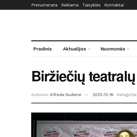
Prenumerata
Reklama
Taisyklės
Kontaktai
Pradinis
Aktualijos
Nuomonės
Biržiečių teatral
Autorius:
Alfreda Gudienė
2025-12-16
Kategorija: