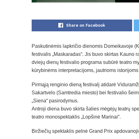
Share on Facebook
Paskutinėmis lapkričio dienomis Domeikavoje (Kau
festivalis „Maskaradas“. Jis buvo skirtas Kauno 
dviejų dienų festivalio programa subūrė teatro myl
kūrybinėms interpretacijoms, jautrioms istorijom
Pirmąją renginio dieną festivalį atidarė Viduramži
Sakartvelo (Samtredia miesto) bei festivalio šei
„Siena“ pasirodymus.
Antroji diena buvo skirta šalies mėgėjų teatrų sp
teatro monospektaklis „Lopšinė Marinai“.
Biržiečių spektaklis pelnė Grand Prix apdovanojim