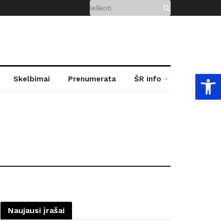
Open
Skelbimai
Prenumerata
ŠR info
Naujausi įrašai