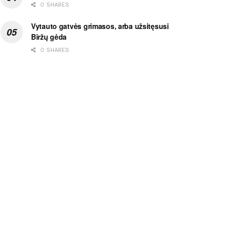
0 SHARES
Vytauto gatvės grimasos, arba užsitęsusi
Biržų gėda
0 SHARES