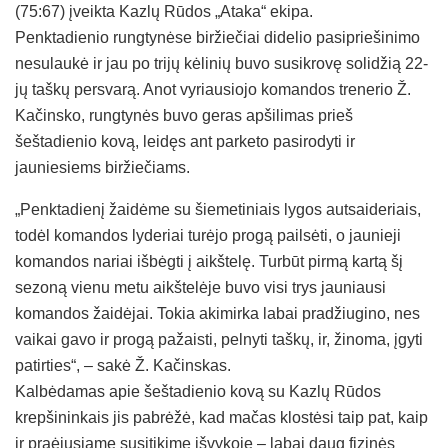
(75:67) įveikta Kazlų Rūdos „Ataka“ ekipa.
Penktadienio rungtynėse biržiečiai didelio pasipriešinimo
nesulaukė ir jau po trijų kėlinių buvo susikrovę solidžią 22-
jų taškų persvarą. Anot vyriausiojo komandos trenerio Ž.
Kačinsko, rungtynės buvo geras apšilimas prieš
šeštadienio kovą, leidęs ant parketo pasirodyti ir
jauniesiems biržiečiams.
„Penktadienį žaidėme su šiemetiniais lygos autsaideriais,
todėl komandos lyderiai turėjo progą pailsėti, o jaunieji
komandos nariai išbėgti į aikštelę. Turbūt pirmą kartą šį
sezoną vienu metu aikštelėje buvo visi trys jauniausi
komandos žaidėjai. Tokia akimirka labai pradžiugino, nes
vaikai gavo ir progą pažaisti, pelnyti taškų, ir, žinoma, įgyti
patirties“, – sakė Ž. Kačinskas.
Kalbėdamas apie šeštadienio kovą su Kazlų Rūdos
krepšininkais jis pabrėžė, kad mačas klostėsi taip pat, kaip
ir praėjusiame susitikime išvykoje – labai daug fizinės