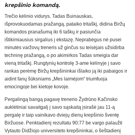
krepšinio komandą.
Trečio kėlinio vidurys. Tadas Buinauskas,
išprovokuodamas pražangą, pataiko tritaškį, didina Biržų
komandos pranašumą iki 6 taškų ir pasiunčia
ištikimiausius sirgalius į ekstazę. Neprabėgus nė pusei
minutės varžovų treneris už ginčus su teisėjais užsidirba
techninę pražangą, o po akimirkos Tadas smeigia dar
vieną tritaškį. Rungtynių kontrolę 3-ame kėlinyje į savo
rankas perėmę Biržų krepšininkai išlaiko ją iki pabaigos ir
aidint fanų šūksniams „Mes laimėjom“ triumfuoja
emocingoje bei kietoje kovoje.
Pergalingą bangą pagavę trenerio Žydrūno Kačinsko
auklėtiniai savaitgalį į savo sąskaitą įsirašė jau 11-ą
pergalę ir taip vainikavo dviejų dienų krepšinio šventę
Biržuose. Penktadienį rezultatu 90:77 be vargo palaužti
Vytauto Didžiojo universiteto krepšininkai, o šeštadienį