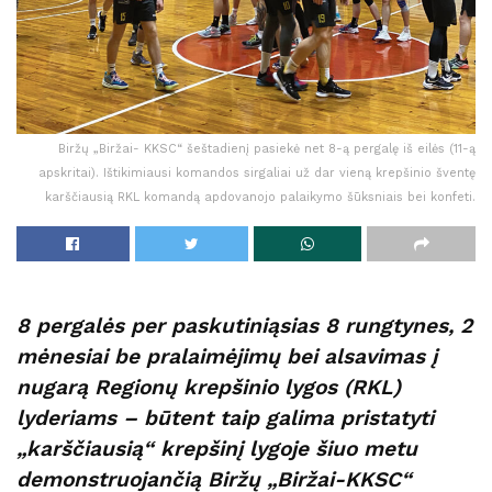
Biržų „Biržai- KKSC“ šeštadienį pasiekė net 8-ą pergalę iš eilės (11-ą
apskritai). Ištikimiausi komandos sirgaliai už dar vieną krepšinio šventę
karščiausią RKL komandą apdovanojo palaikymo šūksniais bei konfeti.
8 pergalės per paskutiniąsias 8 rungtynes, 2
mėnesiai be pralaimėjimų bei alsavimas į
nugarą Regionų krepšinio lygos (RKL)
lyderiams – būtent taip galima pristatyti
„karščiausią“ krepšinį lygoje šiuo metu
demonstruojančią Biržų „Biržai-KKSC“