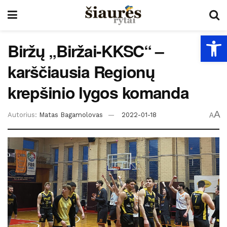
Open
Biržų „Biržai-KKSC“ –
karščiausia Regionų
krepšinio lygos komanda
A
Autorius:
Matas Bagamolovas
2022-01-18
A