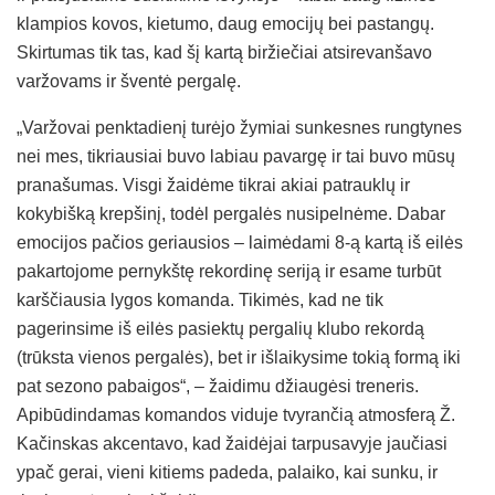
klampios kovos, kietumo, daug emocijų bei pastangų.
Skirtumas tik tas, kad šį kartą biržiečiai atsirevanšavo
varžovams ir šventė pergalę.
„Varžovai penktadienį turėjo žymiai sunkesnes rungtynes
nei mes, tikriausiai buvo labiau pavargę ir tai buvo mūsų
pranašumas. Visgi žaidėme tikrai akiai patrauklų ir
kokybišką krepšinį, todėl pergalės nusipelnėme. Dabar
emocijos pačios geriausios – laimėdami 8-ą kartą iš eilės
pakartojome pernykštę rekordinę seriją ir esame turbūt
karščiausia lygos komanda. Tikimės, kad ne tik
pagerinsime iš eilės pasiektų pergalių klubo rekordą
(trūksta vienos pergalės), bet ir išlaikysime tokią formą iki
pat sezono pabaigos“, – žaidimu džiaugėsi treneris.
Apibūdindamas komandos viduje tvyrančią atmosferą Ž.
Kačinskas akcentavo, kad žaidėjai tarpusavyje jaučiasi
ypač gerai, vieni kitiems padeda, palaiko, kai sunku, ir