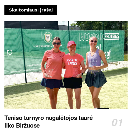
Skaitomiausi įrašai
Teniso turnyro nugalėtojos taurė
liko Biržuose