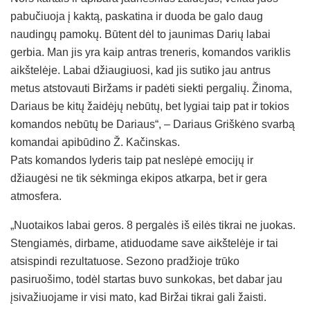
pabučiuoja į kaktą, paskatina ir duoda be galo daug
naudingų pamokų. Būtent dėl to jaunimas Darių labai
gerbia. Man jis yra kaip antras treneris, komandos variklis
aikštelėje. Labai džiaugiuosi, kad jis sutiko jau antrus
metus atstovauti Biržams ir padėti siekti pergalių. Žinoma,
Dariaus be kitų žaidėjų nebūtų, bet lygiai taip pat ir tokios
komandos nebūtų be Dariaus“, – Dariaus Griškėno svarbą
komandai apibūdino Ž. Kačinskas.
Pats komandos lyderis taip pat neslėpė emocijų ir
džiaugėsi ne tik sėkminga ekipos atkarpa, bet ir gera
atmosfera.
„Nuotaikos labai geros. 8 pergalės iš eilės tikrai ne juokas.
Stengiamės, dirbame, atiduodame save aikštelėje ir tai
atsispindi rezultatuose. Sezono pradžioje trūko
pasiruošimo, todėl startas buvo sunkokas, bet dabar jau
įsivažiuojame ir visi mato, kad Biržai tikrai gali žaisti.