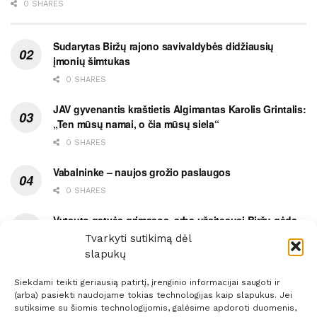
0 SHARES
Sudarytas Biržų rajono savivaldybės didžiausių
įmonių šimtukas
0 SHARES
JAV gyvenantis kraštietis Algimantas Karolis Grintalis:
„Ten mūsų namai, o čia mūsų siela“
0 SHARES
Vabalninke – naujos grožio paslaugos
0 SHARES
Vytauto gatvės grimasos, arba užsitęsusi Biržų gėda
Tvarkyti sutikimą dėl
0 SHARES
slapukų
Siekdami teikti geriausią patirtį, įrenginio informacijai saugoti ir
(arba) pasiekti naudojame tokias technologijas kaip slapukus. Jei
sutiksime su šiomis technologijomis, galėsime apdoroti duomenis,