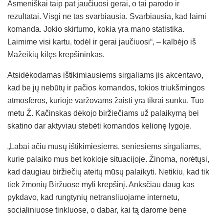
Asmeniškai taip pat jaučiuosi gerai, o tai parodo ir
rezultatai. Visgi ne tas svarbiausia. Svarbiausia, kad laimi
komanda. Jokio skirtumo, kokia yra mano statistika.
Laimime visi kartu, todėl ir gerai jaučiuosi“, – kalbėjo iš
Mažeikių kilęs krepšininkas.
Atsidėkodamas ištikimiausiems sirgaliams jis akcentavo,
kad be jų nebūtų ir pačios komandos, tokios triukšmingos
atmosferos, kurioje varžovams žaisti yra tikrai sunku. Tuo
metu Ž. Kačinskas dėkojo biržiečiams už palaikymą bei
skatino dar aktyviau stebėti komandos kelionę lygoje.
„Labai ačiū mūsų ištikimiesiems, seniesiems sirgaliams,
kurie palaiko mus bet kokioje situacijoje. Žinoma, norėtųsi,
kad daugiau biržiečių ateitų mūsų palaikyti. Netikiu, kad tik
tiek žmonių Biržuose myli krepšinį. Anksčiau daug kas
pykdavo, kad rungtynių netransliuojame internetu,
socialiniuose tinkluose, o dabar, kai tą darome bene