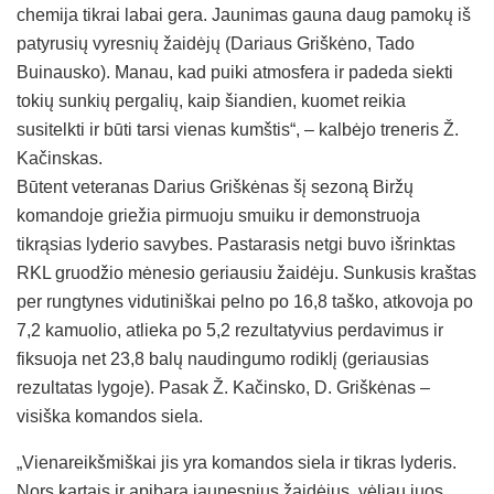
chemija tikrai labai gera. Jaunimas gauna daug pamokų iš
patyrusių vyresnių žaidėjų (Dariaus Griškėno, Tado
Buinausko). Manau, kad puiki atmosfera ir padeda siekti
tokių sunkių pergalių, kaip šiandien, kuomet reikia
susitelkti ir būti tarsi vienas kumštis“, – kalbėjo treneris Ž.
Kačinskas.
Būtent veteranas Darius Griškėnas šį sezoną Biržų
komandoje griežia pirmuoju smuiku ir demonstruoja
tikrąsias lyderio savybes. Pastarasis netgi buvo išrinktas
RKL gruodžio mėnesio geriausiu žaidėju. Sunkusis kraštas
per rungtynes vidutiniškai pelno po 16,8 taško, atkovoja po
7,2 kamuolio, atlieka po 5,2 rezultatyvius perdavimus ir
fiksuoja net 23,8 balų naudingumo rodiklį (geriausias
rezultatas lygoje). Pasak Ž. Kačinsko, D. Griškėnas –
visiška komandos siela.
„Vienareikšmiškai jis yra komandos siela ir tikras lyderis.
Nors kartais ir apibara jaunesnius žaidėjus, vėliau juos