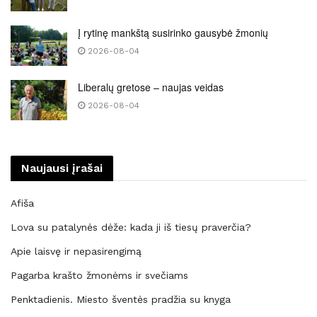
Į rytinę mankštą susirinko gausybė žmonių
2026-08-04
Liberalų gretose – naujas veidas
2026-08-04
Naujausi įrašai
Afiša
Lova su patalynės dėže: kada ji iš tiesų praverčia?
Apie laisvę ir nepasirengimą
Pagarba krašto žmonėms ir svečiams
Penktadienis. Miesto šventės pradžia su knyga