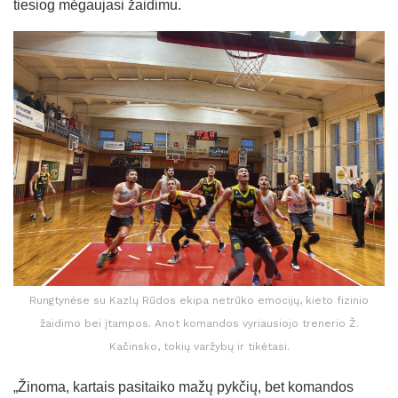
tiesiog mėgaujasi žaidimu.
Rungtynėse su Kazlų Rūdos ekipa netrūko emocijų, kieto fizinio
žaidimo bei įtampos. Anot komandos vyriausiojo trenerio Ž.
Kačinsko, tokių varžybų ir tikėtasi.
„Žinoma, kartais pasitaiko mažų pykčių, bet komandos