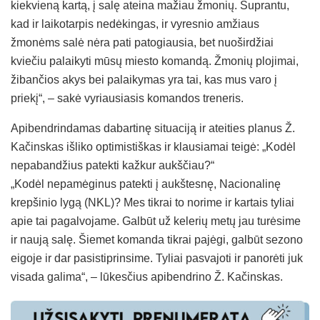
kiekvieną kartą, į salę ateina mažiau žmonių. Suprantu,
kad ir laikotarpis nedėkingas, ir vyresnio amžiaus
žmonėms salė nėra pati patogiausia, bet nuoširdžiai
kviečiu palaikyti mūsų miesto komandą. Žmonių plojimai,
žibančios akys bei palaikymas yra tai, kas mus varo į
priekį“, – sakė vyriausiasis komandos treneris.
Apibendrindamas dabartinę situaciją ir ateities planus Ž.
Kačinskas išliko optimistiškas ir klausiamai teigė: „Kodėl
nepabandžius patekti kažkur aukščiau?“
„Kodėl nepamėginus patekti į aukštesnę, Nacionalinę
krepšinio lygą (NKL)? Mes tikrai to norime ir kartais tyliai
apie tai pagalvojame. Galbūt už kelerių metų jau turėsime
ir naują salę. Šiemet komanda tikrai pajėgi, galbūt sezono
eigoje ir dar pasistiprinsime. Tyliai pasvajoti ir panorėti juk
visada galima“, – lūkesčius apibendrino Ž. Kačinskas.