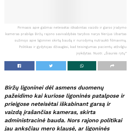
Pirmasis apie galimai neteisėtai iškabintas vaizdo ir garso įrašymo
kameras prabilęs Biržų rajono savivaldybės tarybos narys Nerijus Ubartas
sužinojo apie ligoninei skirtą baudą ir nurodymą nutraukti filmavimą.
Politikas ir gydytojas džiaugėsi, kad teisingumas pacientų atžvilgiu
įvykdytas. Nuotr. „Šiaurės rytų“
Biržų ligoninei dėl asmens duomenų
pažeidimo kai kuriose ligoninės patalpose ir
prieigose neteisėtai iškabinant garsą ir
vaizdą įrašančias kameras, skirta
administracinė bauda. Nors rajono politikai
jau anksčiau mero klausė, ar ligoninės