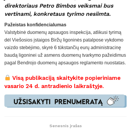
direktoriaus Petro Bimbos veiksmai bus
vertinami, konkretaus tyrimo nesiimta.
Pažeistas konfidencialumas
Valstybinė duomenų apsaugos inspekcija, atlikusi tyrimą
dėl Viešosios įstaigos Biržų ligoninės patalpose vykdomo
vaizdo stebėjimo, skyrė 6 tūkstančių eurų administracinę
baudą ligoninei už asmens duomenų tvarkymo pažeidimus
pagal Bendrojo duomenų apsaugos reglamento nuostatas.
Visą publikaciją skaitykite popieriniame
vasario 24 d. antradienio laikraštyje.
Senesnis įrašas