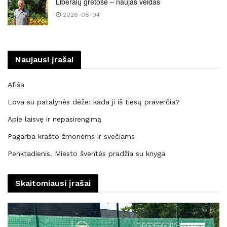
Liberalų gretose – naujas veidas
2026-08-04
Naujausi įrašai
Afiša
Lova su patalynės dėže: kada ji iš tiesų praverčia?
Apie laisvę ir nepasirengimą
Pagarba krašto žmonėms ir svečiams
Penktadienis. Miesto šventės pradžia su knyga
Skaitomiausi įrašai