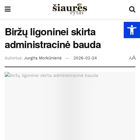
Open
Biržų ligoninei skirta
administracinė bauda
A
Autorius:
Jurgita Morkūnienė
2026-02-24
A