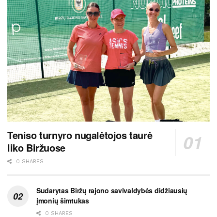
Teniso turnyro nugalėtojos taurė
liko Biržuose
0 SHARES
Sudarytas Biržų rajono savivaldybės didžiausių
įmonių šimtukas
0 SHARES