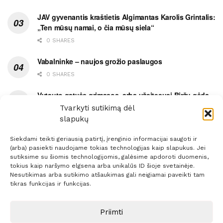
JAV gyvenantis kraštietis Algimantas Karolis Grintalis:
„Ten mūsų namai, o čia mūsų siela“
0 SHARES
Vabalninke – naujos grožio paslaugos
0 SHARES
Vytauto gatvės grimasos, arba užsitęsusi Biržų gėda
Tvarkyti sutikimą dėl
0 SHARES
slapukų
Siekdami teikti geriausią patirtį, įrenginio informacijai saugoti ir
(arba) pasiekti naudojame tokias technologijas kaip slapukus. Jei
sutiksime su šiomis technologijomis, galėsime apdoroti duomenis,
tokius kaip naršymo elgsena arba unikalūs ID šioje svetainėje.
Prenumerata
Reklama
Taisyklės
Kontaktai
Nesutikimas arba sutikimo atšaukimas gali neigiamai paveikti tam
tikras funkcijas ir funkcijas.
Sprendimas:
ITBrolis
Priimti