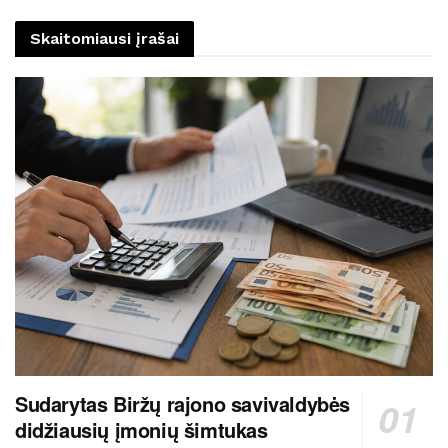
Skaitomiausi įrašai
Sudarytas Biržų rajono savivaldybės
didžiausių įmonių šimtukas