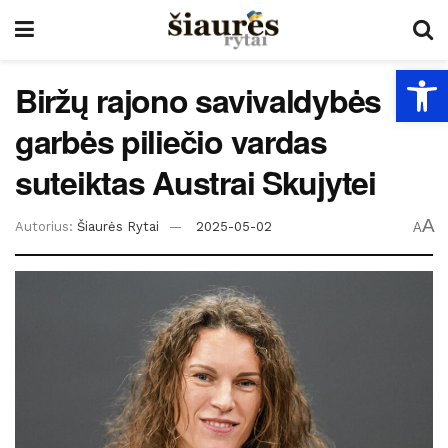
Open
Biržų rajono savivaldybės
garbės piliečio vardas
suteiktas Austrai Skujytei
A
Autorius:
Šiaurės Rytai
2025-05-02
A