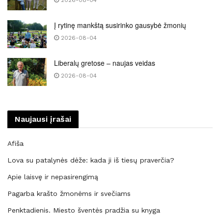
Į rytinę mankštą susirinko gausybė žmonių
2026-08-04
Liberalų gretose – naujas veidas
2026-08-04
Naujausi įrašai
Afiša
Lova su patalynės dėže: kada ji iš tiesų praverčia?
Apie laisvę ir nepasirengimą
Pagarba krašto žmonėms ir svečiams
Penktadienis. Miesto šventės pradžia su knyga