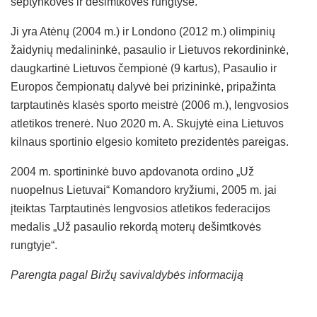
septynkovės ir dešimtkovės rungtyse.
Ji yra Atėnų (2004 m.) ir Londono (2012 m.) olimpinių
žaidynių medalininkė, pasaulio ir Lietuvos rekordininkė,
daugkartinė Lietuvos čempionė (9 kartus), Pasaulio ir
Europos čempionatų dalyvė bei prizininkė, pripažinta
tarptautinės klasės sporto meistrė (2006 m.), lengvosios
atletikos trenerė. Nuo 2020 m. A. Skujytė eina Lietuvos
kilnaus sportinio elgesio komiteto prezidentės pareigas.
2004 m. sportininkė buvo apdovanota ordino „Už
nuopelnus Lietuvai“ Komandoro kryžiumi, 2005 m. jai
įteiktas Tarptautinės lengvosios atletikos federacijos
medalis „Už pasaulio rekordą moterų dešimtkovės
rungtyje“.
Parengta pagal Biržų savivaldybės informaciją