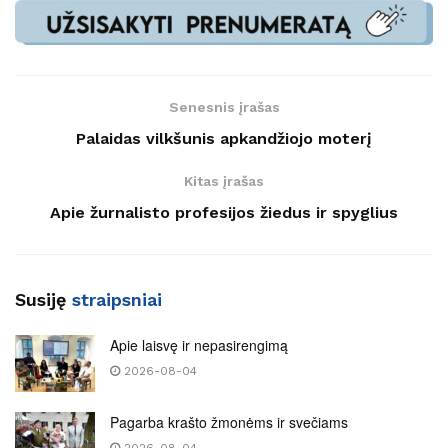
Senesnis įrašas
Palaidas vilkšunis apkandžiojo moterį
Kitas įrašas
Apie žurnalisto profesijos žiedus ir spyglius
Susiję
straipsniai
Apie laisvę ir nepasirengimą
2026-08-04
Pagarba krašto žmonėms ir svečiams
2026-08-04