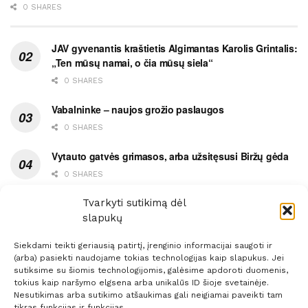
0 SHARES
JAV gyvenantis kraštietis Algimantas Karolis Grintalis:
„Ten mūsų namai, o čia mūsų siela“
0 SHARES
Vabalninke – naujos grožio paslaugos
0 SHARES
Vytauto gatvės grimasos, arba užsitęsusi Biržų gėda
0 SHARES
Pietų metas pažymėtas avarija
Tvarkyti sutikimą dėl
slapukų
0 SHARES
Siekdami teikti geriausią patirtį, įrenginio informacijai saugoti ir
(arba) pasiekti naudojame tokias technologijas kaip slapukus. Jei
sutiksime su šiomis technologijomis, galėsime apdoroti duomenis,
tokius kaip naršymo elgsena arba unikalūs ID šioje svetainėje.
Nesutikimas arba sutikimo atšaukimas gali neigiamai paveikti tam
Prenumerata
Reklama
Taisyklės
Kontaktai
tikras funkcijas ir funkcijas.