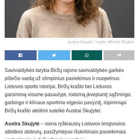
Austra Skujytė / nuotr. Alfredo Pliadžio
Savivaldybės taryba Biržų rajono savivaldybės garbės
piliečio vardą už olimpinius pasiekimus ir nuopelnus
Lietuvos sporto istorijai, Biržų krašto bei Lietuvos
garsinimą visame pasaulyje, rodomą įkvepiantį sąžiningo,
garbingo ir kilnaus sportinio elgesio pavyzdį, rūpinimąsi
Biržų krašto ateitimi suteikė Austrai Skujytei.
Austra Skujytė
– viena ryškiausių Lietuvos lengvosios
atletikos atstovių, pasižymėjusi išskirtiniais pasiekimais