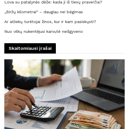
Lova su patalynės dėže: kada ji iš tiesų praverčia?
„Biržų kilometrai“ – daugiau nei bėgimas
Ar atliekų turėtojai žinos, kur ir kam pasiskųsti?
Nuo vilkų nukentėjusi karvutė neišgyveno
Skaitomiausi įrašai