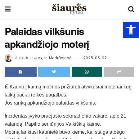
Open
Palaidas vilkšunis
apkandžiojo moterį
Autorius:
Jurgita Morkūnienė
2025-05-02
Iš Kauno į kaimą motinos prižiūrėti atvykusiai moteriai kurį
laiką pačiai reikės pagalbos.
Jos ranką apkandžiojo palaidas vilkšunis.
Incidentas įvyko praėjusio sekmadienio vakare, apie 21
valandą, Papilio seniūnijos Valkiškių kaime.
Motiną lankiusi kaunietė buvo kieme, kai staiga atbėgo