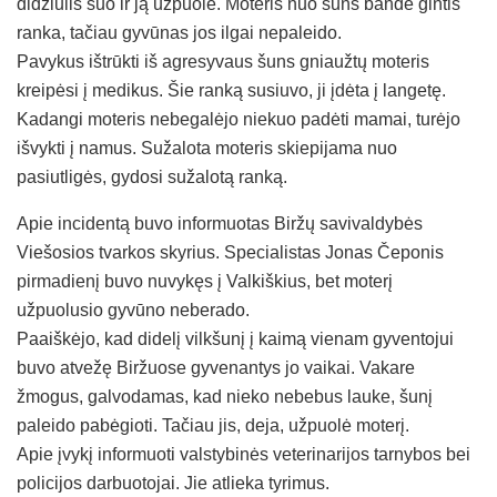
didžiulis šuo ir ją užpuolė. Moteris nuo šuns bandė gintis
ranka, tačiau gyvūnas jos ilgai nepaleido.
Pavykus ištrūkti iš agresyvaus šuns gniaužtų moteris
kreipėsi į medikus. Šie ranką susiuvo, ji įdėta į langetę.
Kadangi moteris nebegalėjo niekuo padėti mamai, turėjo
išvykti į namus. Sužalota moteris skiepijama nuo
pasiutligės, gydosi sužalotą ranką.
Apie incidentą buvo informuotas Biržų savivaldybės
Viešosios tvarkos skyrius. Specialistas Jonas Čeponis
pirmadienį buvo nuvykęs į Valkiškius, bet moterį
užpuolusio gyvūno neberado.
Paaiškėjo, kad didelį vilkšunį į kaimą vienam gyventojui
buvo atvežę Biržuose gyvenantys jo vaikai. Vakare
žmogus, galvodamas, kad nieko nebebus lauke, šunį
paleido pabėgioti. Tačiau jis, deja, užpuolė moterį.
Apie įvykį informuoti valstybinės veterinarijos tarnybos bei
policijos darbuotojai. Jie atlieka tyrimus.