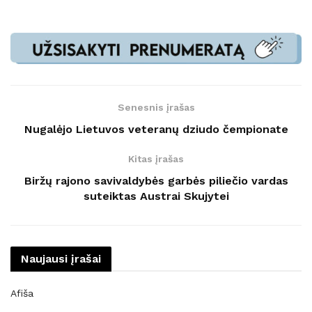
Senesnis įrašas
Nugalėjo Lietuvos veteranų dziudo čempionate
Kitas įrašas
Biržų rajono savivaldybės garbės piliečio vardas
suteiktas Austrai Skujytei
Naujausi įrašai
Afiša