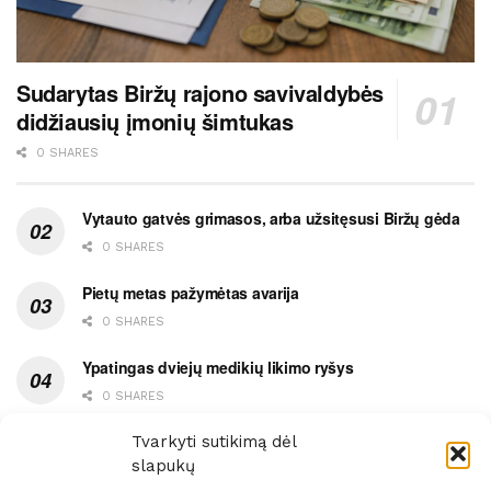
Sudarytas Biržų rajono savivaldybės
didžiausių įmonių šimtukas
0 SHARES
Vytauto gatvės grimasos, arba užsitęsusi Biržų gėda
0 SHARES
Pietų metas pažymėtas avarija
0 SHARES
Ypatingas dviejų medikių likimo ryšys
0 SHARES
Ašaromis baigęsis užėjimas į piceriją
Tvarkyti sutikimą dėl
slapukų
0 SHARES