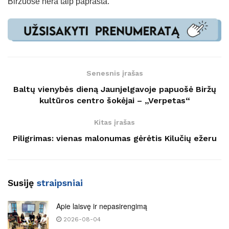
Biržuose nėra taip paprasta.
Senesnis įrašas
Baltų vienybės dieną Jaunjelgavoje papuošė Biržų
kultūros centro šokėjai – „Verpetas“
Kitas įrašas
Piligrimas: vienas malonumas gėrėtis Kilučių ežeru
Susiję
straipsniai
Apie laisvę ir nepasirengimą
2026-08-04