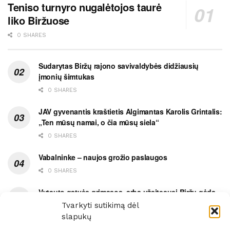
Teniso turnyro nugalėtojos taurė
liko Biržuose
0 SHARES
Sudarytas Biržų rajono savivaldybės didžiausių
įmonių šimtukas
0 SHARES
JAV gyvenantis kraštietis Algimantas Karolis Grintalis:
„Ten mūsų namai, o čia mūsų siela“
0 SHARES
Vabalninke – naujos grožio paslaugos
0 SHARES
Vytauto gatvės grimasos, arba užsitęsusi Biržų gėda
Tvarkyti sutikimą dėl
0 SHARES
slapukų