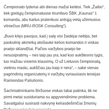
Čempionato lyderiai abi dienas mažai keitėsi. Tiek „Žaibo“,
tiek greitųjų čempionatuose triumfavo ŠBK „Kaunas“ 1
komanda, abu kartus pralenkusi antrąją vietą užėmusius
vilniečius (MRU-ROSK Consulting“).
„Buvo kilęs pavojus, kad į salę visi žaidėjai netilps, bet
paskutinę akimirką atsišaukė kelios komandos ir viskas
praėjo sklandžiai. Pačios varžybos praėjo be
nesusipratimų – nes taip jau yra, kad kuo aukštesnis lygis,
tuo mažiau visiems klausimų. O už Lietuvos čempionatą,
vietiniu mastu, aukščiau jau kaip ir nėra“, – sakė vienas
pagrindinių organizatorių ir varžybų vyriausiasis teisėjas
Raimondas Paliulionis.
Šachmatininkams Biržuose viskas labai patinka, tik ne
pirmi metai susiduriama su apgyvendinimo problema.
Savaitgaliui susirasti nakvynę keliasdešimčiai žmonių