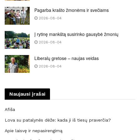
Pagarba krašto žmonėms ir svečiams
2026-08-04
Į rytinę mankštą susirinko gausybė žmonių
2026-08-04
Liberalų gretose – naujas veidas
2026-08-04
Naujausi įrašai
Afiša
Lova su patalynės dėže: kada ji iš tiesų praverčia?
Apie laisvę ir nepasirengimą