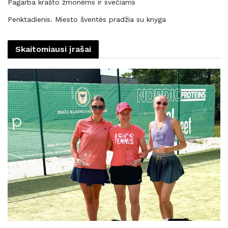
Pagarba krašto žmonėms ir svečiams
Penktadienis. Miesto šventės pradžia su knyga
Skaitomiausi įrašai