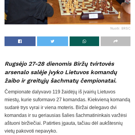
Nuotr. BRSC
Rugsėjo 27-28 dienomis Biržų tvirtovės
arsenalo salėje įvyko Lietuvos komandų
žaibo ir greitųjų šachmatų čempionatai.
Čempionate dalyvavo 119 žaidėjų iš įvairių Lietuvos
miestų, kurie suformavo 27 komandas. Kiekvieną komandą
sudarė trys vyrai ir viena moteris. Biržai delegavo dvi
komandas ir su geriausias šalies šachmatininkais varžėsi
aštuoni biržiečiai. Patirties įgauta, tačiau dėl aukštesnių
vietų pakovoti nepavyko.