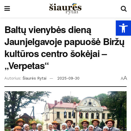
Open
Baltų vienybės dieną
Jaunjelgavoje papuošė Biržų
kultūros centro šokėjai –
„Verpetas“
A
Autorius:
Šiaurės Rytai
2025-09-30
A