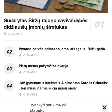
Sudarytas Biržų rajono savivaldybės
didžiausių įmonių šimtukas
0 SHARES
Vytauto gatvės grimasos, arba užsitęsusi Biržų gėda
0 SHARES
Pietų metas pažymėtas avarija
0 SHARES
JAV gyvenantis kraštietis Algimantas Karolis Grintalis:
„Ten mūsų namai, o čia mūsų siela“
0 SHARES
Ypatingas dviejų medikių likimo ryšys
Tvarkyti sutikimą dėl
slapukų
0 SHARES