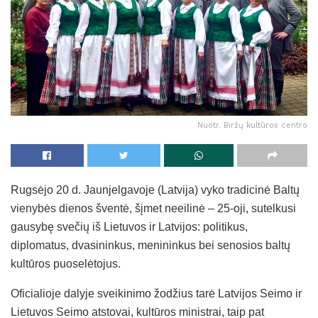
Nuotr. Biržų kultūros centro
Rugsėjo 20 d. Jaunjelgavoje (Latvija) vyko tradicinė Baltų
vienybės dienos šventė, šįmet neeilinė – 25-oji, sutelkusi
gausybę svečių iš Lietuvos ir Latvijos: politikus,
diplomatus, dvasininkus, menininkus bei senosios baltų
kultūros puoselėtojus.
Oficialioje dalyje sveikinimo žodžius tarė Latvijos Seimo ir
Lietuvos Seimo atstovai, kultūros ministrai, taip pat