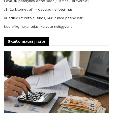
Lova su patalynės dėže: kada ji iš tiesų praverčia?
„Biržų kilometrai“ – daugiau nei bėgimas
Ar atliekų turėtojai žinos, kur ir kam pasiskųsti?
Nuo vilkų nukentėjusi karvutė neišgyveno
Skaitomiausi įrašai