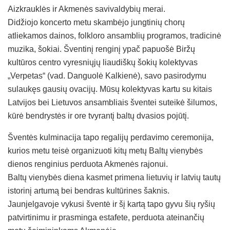
Aizkrauklės ir Akmenės savivaldybių merai.
Didžiojo koncerto metu skambėjo jungtinių chorų
atliekamos dainos, folkloro ansamblių programos, tradicinė
muzika, šokiai. Šventinį renginį ypač papuošė Biržų
kultūros centro vyresniųjų liaudiškų šokių kolektyvas
„Verpetas“ (vad. Danguolė Kalkienė), savo pasirodymu
sulaukęs gausių ovacijų. Mūsų kolektyvas kartu su kitais
Latvijos bei Lietuvos ansambliais šventei suteikė šilumos,
kūrė bendrystės ir ore tvyrantį baltų dvasios pojūtį.
Šventės kulminacija tapo regalijų perdavimo ceremonija,
kurios metu teisė organizuoti kitų metų Baltų vienybės
dienos renginius perduota Akmenės rajonui.
Baltų vienybės diena kasmet primena lietuvių ir latvių tautų
istorinį artumą bei bendras kultūrines šaknis.
Jaunjelgavoje vykusi šventė ir šį kartą tapo gyvu šių ryšių
patvirtinimu ir prasminga estafete, perduota ateinančių