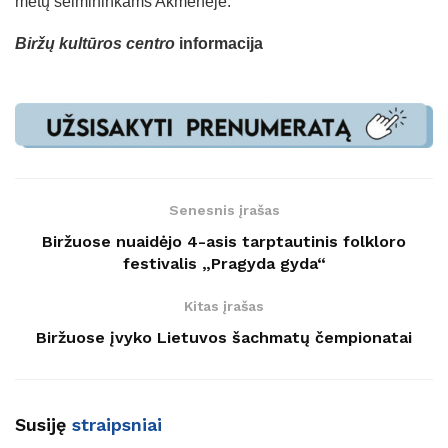
metų šeimininkams Akmenėje.
Biržų kultūros centro
informacija
Senesnis įrašas
Biržuose nuaidėjo 4-asis tarptautinis folkloro
festivalis „Pragyda gyda“
Kitas įrašas
Biržuose įvyko Lietuvos šachmatų čempionatai
Susiję
straipsniai