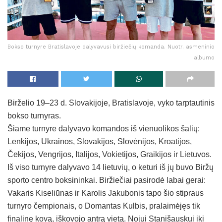
Bokso turnyre Bratislavoje dalyvavusi biržiečių komanda. Nuotr. asmeninio
albumo
Birželio 19–23 d. Slovakijoje, Bratislavoje, vyko tarptautinis
bokso turnyras.
Šiame turnyre dalyvavo komandos iš vienuolikos šalių:
Lenkijos, Ukrainos, Slovakijos, Slovėnijos, Kroatijos,
Čekijos, Vengrijos, Italijos, Vokietijos, Graikijos ir Lietuvos.
Iš viso turnyre dalyvavo 14 lietuvių, o keturi iš jų buvo Biržų
sporto centro boksininkai. Biržiečiai pasirodė labai gerai:
Vakaris Kiseliūnas ir Karolis Jakubonis tapo šio stipraus
turnyro čempionais, o Domantas Kulbis, pralaimėjęs tik
finalinę kovą, iškovojo antrą vietą. Nojui Stanišauskui iki