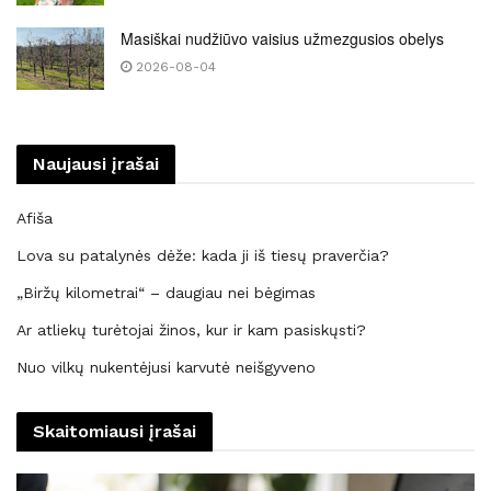
Masiškai nudžiūvo vaisius užmezgusios obelys
2026-08-04
Naujausi įrašai
Afiša
Lova su patalynės dėže: kada ji iš tiesų praverčia?
„Biržų kilometrai“ – daugiau nei bėgimas
Ar atliekų turėtojai žinos, kur ir kam pasiskųsti?
Nuo vilkų nukentėjusi karvutė neišgyveno
Skaitomiausi įrašai