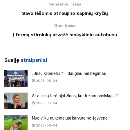
Senesnis įrašas
Savo lėšomis atnaujino kapinių kryžių
Kitas įrašas
Į fermą stirniuką atvežė mokykliniu autobusu
Susiję
straipsniai
„Biržų kilometrai“ – daugiau nei bėgimas
2026-08-04
Ar atliekų turėtojai žinos, kur ir kam pasiskųsti?
2026-08-04
Nuo vilkų nukentėjusi karvutė neišgyveno
2026-08-04