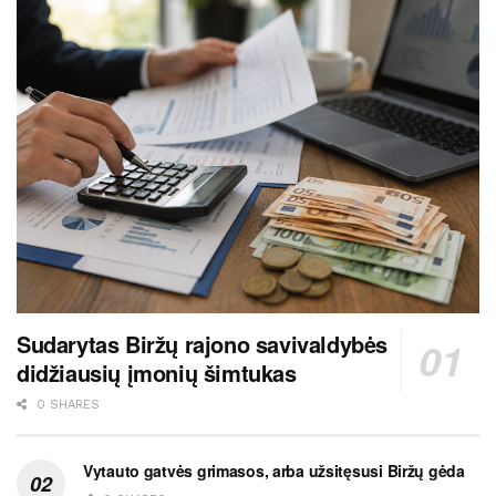
Sudarytas Biržų rajono savivaldybės
didžiausių įmonių šimtukas
0 SHARES
Vytauto gatvės grimasos, arba užsitęsusi Biržų gėda