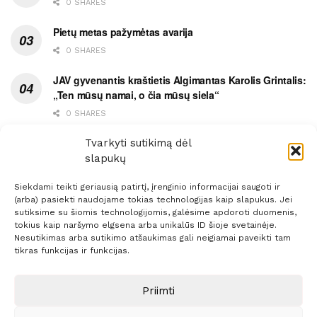
0 SHARES
Pietų metas pažymėtas avarija
0 SHARES
JAV gyvenantis kraštietis Algimantas Karolis Grintalis:
„Ten mūsų namai, o čia mūsų siela“
0 SHARES
Ypatingas dviejų medikių likimo ryšys
Tvarkyti sutikimą dėl
slapukų
0 SHARES
Siekdami teikti geriausią patirtį, įrenginio informacijai saugoti ir
(arba) pasiekti naudojame tokias technologijas kaip slapukus. Jei
sutiksime su šiomis technologijomis, galėsime apdoroti duomenis,
tokius kaip naršymo elgsena arba unikalūs ID šioje svetainėje.
Nesutikimas arba sutikimo atšaukimas gali neigiamai paveikti tam
Prenumerata
Reklama
Taisyklės
Kontaktai
tikras funkcijas ir funkcijas.
Sprendimas:
ITBrolis
Priimti