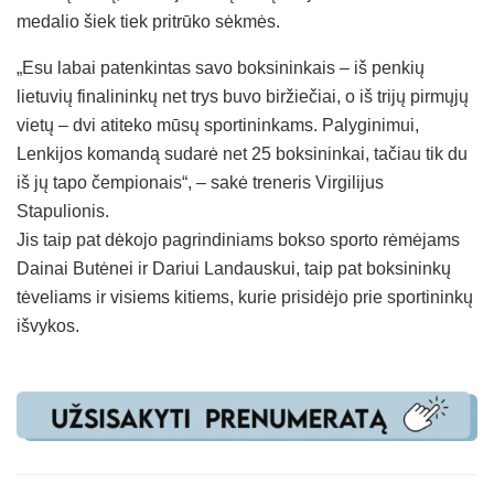
medalio šiek tiek pritrūko sėkmės.
„Esu labai patenkintas savo boksininkais – iš penkių
lietuvių finalininkų net trys buvo biržiečiai, o iš trijų pirmųjų
vietų – dvi atiteko mūsų sportininkams. Palyginimui,
Lenkijos komandą sudarė net 25 boksininkai, tačiau tik du
iš jų tapo čempionais“, – sakė treneris Virgilijus
Stapulionis.
Jis taip pat dėkojo pagrindiniams bokso sporto rėmėjams
Dainai Butėnei ir Dariui Landauskui, taip pat boksininkų
tėveliams ir visiems kitiems, kurie prisidėjo prie sportininkų
išvykos.