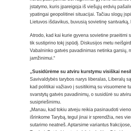
įstatymo, kuris įpareigoja iš viešųjų erdvių pašal
ypatingai geopolitinei situacijai. Tačiau slogų įs
Lietuvos išdavikus, buvusią sovietinę santvarką,
Atrodo, kad kai kurie gyvena sovietine praeitimi 
tik sustiprino tokį įspūdį. Diskusijos metu neišg
Vabalninko gatvės pavadinimas netinka garsių, n
įamžinimui.“
„Susidūrėme su atviru kurstymu visiškai nesil
Savivaldybės tarybos narys liberalas, Liberalų są
kad politikai važiavo į susitikimą su visuomene t
svarstytų gatvės pavadinimų, o susidūrė su atviru 
susipriešinimu.
„Manau, kad tokiu atveju reikia pasinaudoti vie
išrinkome Tarybą, tegul jinai ir sprendžia, nes v
sutarimo neatneš. Aptarsime variantus frakcijose,