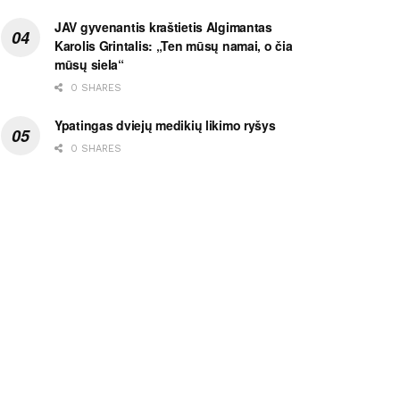
JAV gyvenantis kraštietis Algimantas
Karolis Grintalis: „Ten mūsų namai, o čia
mūsų siela“
0 SHARES
Ypatingas dviejų medikių likimo ryšys
0 SHARES