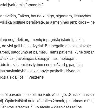
iausiai įvairiomis formomis?
anevėžio, Taikos, bet ne kunigo, signataro, lietuvybės
i visiška politinė beraštystė, ar asmeninės ambicijos – ne
taip negirdėti argumentų ir pagrįstų istorinių faktų.
ne visi gali būti didvyriai. Bet negalima savo laisvoje
 garbės, patogumo ar baimės. Tiems patiems, kurie dabar
tai aklas, pavojingas užsispyrimas, mojuojant
do ir rezistencijos tyrimo centro išvadą, pagrįstą
jau savivaldybės tinklalapyje paskelbti išvados
žiais dalijosi I. Varzienė.
 dėl pavadinimo keitimo vadovė, teigė: „Susitikimas su
į. Optimistiškai nuteikė dalies žmonių pritarimas mūsų
 Lietuvos įstatymų. Šiuo atveju – desovietizacijos