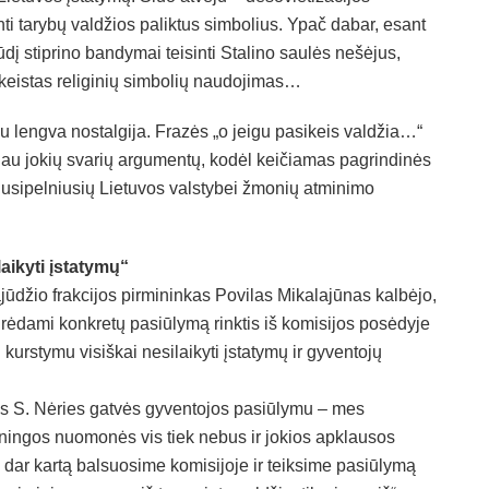
inti tarybų valdžios paliktus simbolius. Ypač dabar, esant
pūdį stiprino bandymai teisinti Stalino saulės nešėjus,
 keistas religinių simbolių naudojimas…
su lengva nostalgija. Frazės „o jeigu pasikeis valdžia…“
irdau jokių svarių argumentų, kodėl keičiamas pagrindinės
usipelniusių Lietuvos valstybei žmonių atminimo
aikyti įstatymų“
jūdžio frakcijos pirmininkas Povilas Mikalajūnas kalbėjo,
urėdami konkretų pasiūlymą rinktis iš komisijos posėdyje
kurstymu visiškai nesilaikyti įstatymų ir gyventojų
nos S. Nėries gatvės gyventojos pasiūlymu – mes
ieningos nuomonės vis tiek nebus ir jokios apklausos
 dar kartą balsuosime komisijoje ir teiksime pasiūlymą