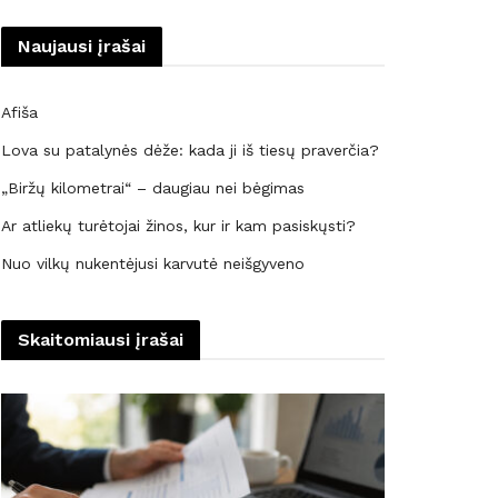
Naujausi įrašai
Afiša
Lova su patalynės dėže: kada ji iš tiesų praverčia?
„Biržų kilometrai“ – daugiau nei bėgimas
Ar atliekų turėtojai žinos, kur ir kam pasiskųsti?
Nuo vilkų nukentėjusi karvutė neišgyveno
Skaitomiausi įrašai