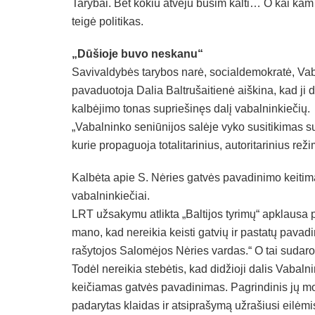
Tarybai. Bet kokiu atveju būsim kalti… O kai kam p
teigė politikas.
„Dūšioje buvo neskanu“
Savivaldybės tarybos narė, socialdemokratė, Vab
pavaduotoja Dalia Baltrušaitienė aiškina, kad ji d
kalbėjimo tonas supriešinęs dalį vabalninkiečių.
„Vabalninko seniūnijos salėje vyko susitikimas 
kurie propaguoja totalitarinius, autoritarinius reži
Kalbėta apie S. Nėries gatvės pavadinimo keiti
vabalninkiečiai.
LRT užsakymu atlikta „Baltijos tyrimų“ apklausa p
mano, kad nereikia keisti gatvių ir pastatų pava
rašytojos Salomėjos Nėries vardas.“ O tai sudaro
Todėl nereikia stebėtis, kad didžioji dalis Vabal
keičiamas gatvės pavadinimas. Pagrindinis jų mo
padarytas klaidas ir atsiprašymą užrašiusi eilėmis