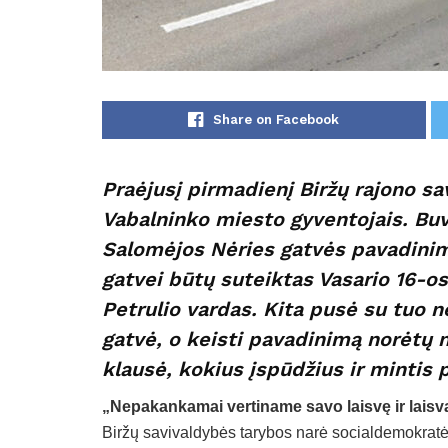
Share on Facebook
Praėjusį pirmadienį Biržų rajono sa
Vabalninko miesto gyventojais. Bu
Salomėjos Nėries gatvės pavadinimo
gatvei būtų suteiktas Vasario 16-os
Petrulio vardas. Kita pusė su tuo ne
gatvė, o keisti pavadinimą norėtų 
klausė, kokius įspūdžius ir mintis 
„Nepakankamai vertiname savo laisvę ir laisv
Biržų savivaldybės tarybos narė socialdemokratė