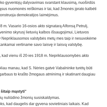
nko gyventojų dalyvavimas svarstant klausimą, nuoširdūs
rąsus nuomonės reiškimas ir tai, kad žmonės įprato kalbėti
emonstruoja demokratijos laimėjimus.
8 m. Vasario 16-osios akto signatarą Alfonsą Petrulį,
yvenimo skyrusį lietuvių kalbos išsaugojimui, Lietuvos
30 Nepriklausomos valstybės metų mes taip ir nesuvokėme
nkamai vertiname savo laisvę ir laisvą valstybę.
si, kad vienu iš 20-ies 1918 m. Nepriklausomybės akto
liau manau, kad S. Nėries gatvė Vabalninke turėtų būti
 garbaus to krašto žmogaus atminimą ir skatinant daugiau
šitaip mąstyti“
čių nuliūdino žmonių susiskaldymas.
toks, kad daugelis dar gyvena sovietiniais laikais. Kad