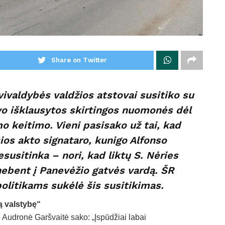
Share on Twitter
vivaldybės valdžios atstovai susitiko su
vo išklausytos skirtingos nuomonės dėl
 keitimo. Vieni pasisako už tai, kad
ios akto signataro, kunigo Alfonso
susitinka – nori, kad liktų S. Nėries
nebent į Panevėžio gatvės vardą. ŠR
politikams sukėlė šis susitikimas.
ą valstybę“
 Audronė Garšvaitė sako: „Įspūdžiai labai