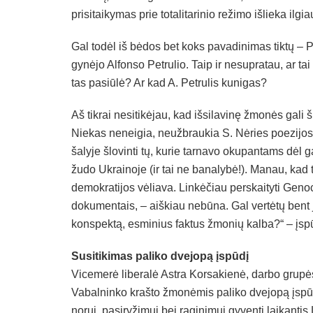
prisitaikymas prie totalitarinio režimo išlieka ilg
Gal todėl iš bėdos bet koks pavadinimas tiktų – P
gynėjo Alfonso Petrulio. Taip ir nesupratau, ar ta
tas pasiūlė? Ar kad A. Petrulis kunigas?
Aš tikrai nesitikėjau, kad išsilavinę žmonės gali ši
Niekas neneigia, neužbraukia S. Nėries poezijos, 
šalyje šlovinti tų, kurie tarnavo okupantams dėl
žudo Ukrainoje (ir tai ne banalybė!). Manau, kad 
demokratijos vėliava. Linkėčiau perskaityti Genoci
dokumentais, – aiškiau nebūna. Gal vertėtų bent 
konspektą, esminius faktus žmonių kalba?“ – įspūd
Susitikimas paliko dvejopą įspūdį
Vicemerė liberalė Astra Korsakienė, darbo grupės
Vabalninko krašto žmonėmis paliko dvejopą įspūd
norui, pasiryžimui bei raginimui gyventi laikantis