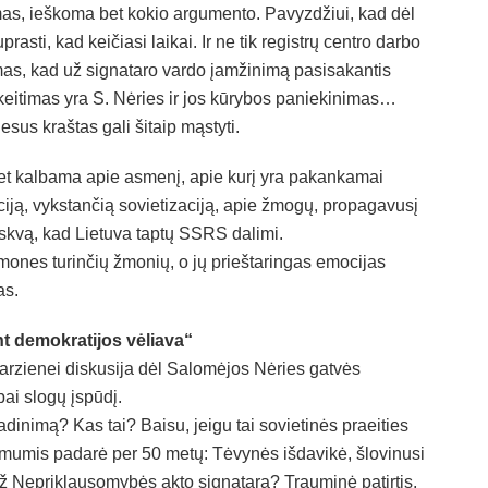
mas, ieškoma bet kokio argumento. Pavyzdžiui, kad dėl
rasti, kad keičiasi laikai. Ir ne tik registrų centro darbo
mas, kad už signataro vardo įamžinimą pasisakantis
keitimas yra S. Nėries ir jos kūrybos paniekinimas…
esus kraštas gali šitaip mąstyti.
Bet kalbama apie asmenį, apie kurį yra pakankamai
ją, vykstančią sovietizaciją, apie žmogų, propagavusį
askvą, kad Lietuva taptų SSRS dalimi.
mones turinčių žmonių, o jų prieštaringas emocijas
as.
nt demokratijos vėliava“
Varzienei diskusija dėl Salomėjos Nėries gatvės
ai slogų įspūdį.
adinimą? Kas tai? Baisu, jeigu tai sovietinės praeities
u mumis padarė per 50 metų: Tėvynės išdavikė, šlovinusi
 už Nepriklausomybės akto signatarą? Trauminė patirtis,