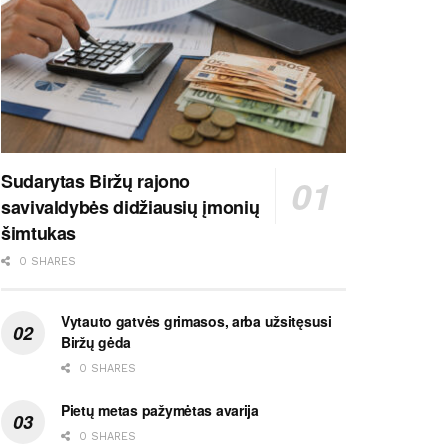
Sudarytas Biržų rajono
savivaldybės didžiausių įmonių
šimtukas
0 SHARES
Vytauto gatvės grimasos, arba užsitęsusi
Biržų gėda
0 SHARES
Pietų metas pažymėtas avarija
0 SHARES