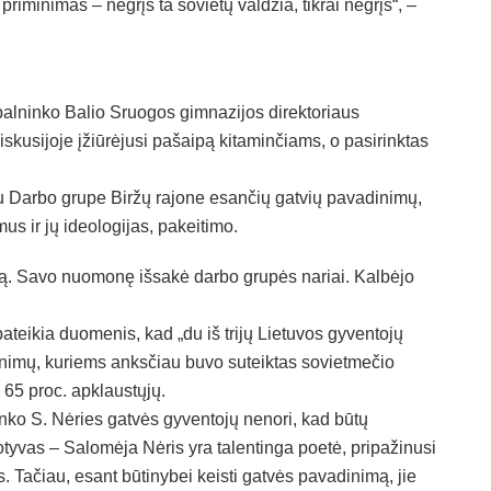
riminimas – negrįš ta sovietų valdžia, tikrai negrįš“, –
alninko Balio Sruogos gimnazijos direktoriaus
iskusijoje įžiūrėjusi pašaipą kitaminčiams, o pasirinktas
su Darbo grupe Biržų rajone esančių gatvių pavadinimų,
mus ir jų ideologijas, pakeitimo.
mą. Savo nuomonę išsakė darbo grupės nariai. Kalbėjo
ateikia duomenis, kad „du iš trijų Lietuvos gyventojų
dinimų, kuriems anksčiau buvo suteiktas sovietmečio
 65 proc. apklaustųjų.
ninko S. Nėries gatvės gyventojų nenori, kad būtų
tyvas – Salomėja Nėris yra talentinga poetė, pripažinusi
. Tačiau, esant būtinybei keisti gatvės pavadinimą, jie