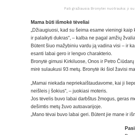
Pati gražiausia Bronytei nuotrauka: ji s
Mama būti išmokė tėveliai
„Džiaugiuosi, kad su šeima esame vieningi kaip k
ir palaikyti dukras“, – kalba ne pagal amžių žvalia
Būtent šiuo mažybiniu vardu ją vadina visi – ir ka
esanti labai gero ir lengvo charakterio.
Bronytė gimusi Kirkiluose, Onos ir Petro Čiūdar
mirė sulaukusi 93 metų. Bronytė iki šiol žavisi m
„Mamai niekada nepriekaištaudavome, kai ji liep
neišleis į šokius“, – juokiasi moteris.
Jos tėvelis buvo labai darbštus žmogus, geras me
dešimtis metų žuvo autoavarijoje.
„Mano tėvai buvo labai geri. Būtent jie mane ir 
Pasi