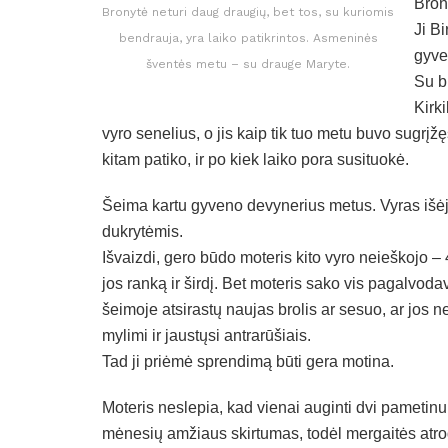
Bron
Bronytė neturi daug draugių, bet tos, su kuriomis
Ji Bi
bendrauja, yra laiko patikrintos. Asmeninės
gyven
šventės metu – su drauge Maryte.
Su b
Kirk
vyro senelius, o jis kaip tik tuo metu buvo sugrįž
kitam patiko, ir po kiek laiko pora susituokė.
Šeima kartu gyveno devynerius metus. Vyras išėjo
dukrytėmis.
Išvaizdi, gero būdo moteris kito vyro neieškojo 
jos ranką ir širdį. Bet moteris sako vis pagalvodav
šeimoje atsirastų naujas brolis ar sesuo, ar jos n
mylimi ir jaustųsi antrarūšiais.
Tad ji priėmė sprendimą būti gera motina.
Moteris neslepia, kad vienai auginti dvi pametinu
mėnesių amžiaus skirtumas, todėl mergaitės atro