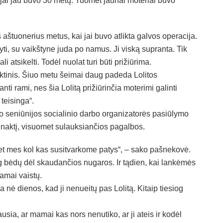
 jai jau buvo 30 metų. Tuomet jaunai moteriai buvo
aštuonerius metus, kai jai buvo atlikta galvos operacija.
gyti, su vaikštyne juda po namus. Ji viską supranta. Tik
ali atsikelti. Todėl nuolat turi būti prižiūrima.
oktinis. Šiuo metu šeimai daug padeda Lolitos
ti rami, nes šia Lolitą prižiūrinčia moterimi galinti
 teisinga“.
o seniūnijos socialinio darbo organizatorės pasiūlymo
ą naktį, visuomet sulauksiančios pagalbos.
 bet mes kol kas susitvarkome patys“, – sako pašnekovė.
ug bėdų dėl skaudančios nugaros. Ir tądien, kai lankėmės
amai vaistų.
ė dienos, kad ji nenueitų pas Lolitą. Kitaip tiesiog
ausia, ar mamai kas nors nenutiko, ar ji ateis ir kodėl