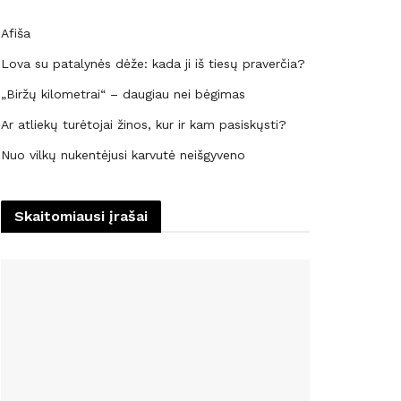
Afiša
Lova su patalynės dėže: kada ji iš tiesų praverčia?
„Biržų kilometrai“ – daugiau nei bėgimas
Ar atliekų turėtojai žinos, kur ir kam pasiskųsti?
Nuo vilkų nukentėjusi karvutė neišgyveno
Skaitomiausi įrašai