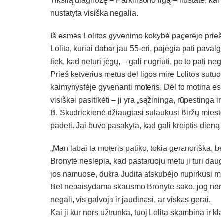
Tikslią diagnozę – Parkinsono ligą – nustatė, kai
nustatyta visiška negalia.
Iš esmės Lolitos gyvenimo kokybė pagerėjo prieš 
Lolita, kuriai dabar jau 55-eri, pajėgia pati paval
tiek, kad neturi jėgų, – gali nugriūti, po to pati neg
Prieš ketverius metus dėl ligos mirė Lolitos sutu
kaimynystėje gyvenanti moteris. Dėl to motina esan
visiškai pasitikėti – ji yra „sąžininga, rūpestinga ir
B. Skudrickienė džiaugiasi sulaukusi Biržų miest
padėti. Jai buvo pasakyta, kad gali kreiptis dien
„Man labai ta moteris patiko, tokia geranoriška,
Bronytė neslepia, kad pastaruoju metu ji turi da
jos namuose, dukra Judita atskubėjo nupirkusi m
Bet nepaisydama skausmo Bronytė sako, jog nėra n
negali, vis galvoja ir jaudinasi, ar viskas gerai.
Kai ji kur nors užtrunka, tuoj Lolita skambina ir kl