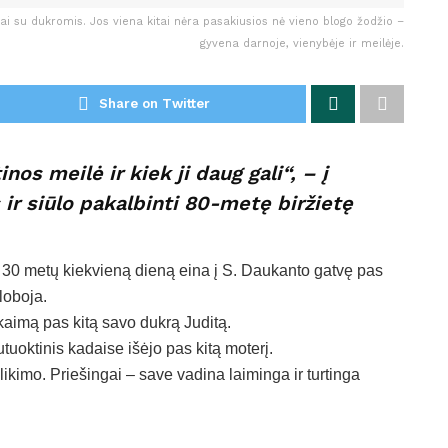
ai su dukromis. Jos viena kitai nėra pasakiusios nė vieno blogo žodžio –
gyvena darnoje, vienybėje ir meilėje.
Share on Twitter
os meilė ir kiek ji daug gali“, – į
ir siūlo pakalbinti 80-metę biržietę
k 30 metų kiekvieną dieną eina į S. Daukanto gatvę pas
globoja.
į kaimą pas kitą savo dukrą Juditą.
tuoktinis kadaise išėjo pas kitą moterį.
likimo. Priešingai – save vadina laiminga ir turtinga