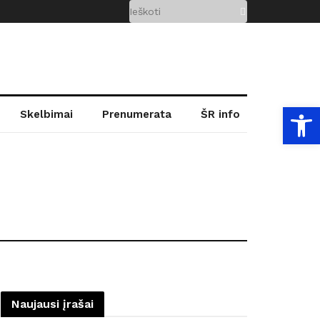
Open
Skelbimai
Prenumerata
ŠR info
Naujausi įrašai