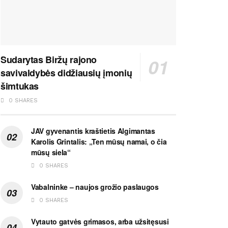
Sudarytas Biržų rajono
savivaldybės didžiausių įmonių
šimtukas
0 SHARES
JAV gyvenantis kraštietis Algimantas
Karolis Grintalis: „Ten mūsų namai, o čia
mūsų siela“
0 SHARES
Vabalninke – naujos grožio paslaugos
0 SHARES
Vytauto gatvės grimasos, arba užsitęsusi