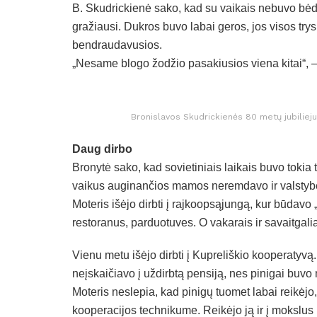
B. Skudrickienė sako, kad su vaikais nebuvo bėdų
gražiausi. Dukros buvo labai geros, jos visos trys
bendraudavusios.
„Nesame blogo žodžio pasakiusios viena kitai“, –
Bronislavos Skudrickienės 80 metų jubiliej
Daug dirbo
Bronytė sako, kad sovietiniais laikais buvo tokia
vaikus auginančios mamos neremdavo ir valstybė. 
Moteris išėjo dirbti į rajkoopsąjungą, kur būdavo
restoranus, parduotuves. O vakarais ir savaitgali
Vienu metu išėjo dirbti į Kupreliškio kooperatyv
neįskaičiavo į uždirbtą pensiją, nes pinigai buvo
Moteris neslepia, kad pinigų tuomet labai reikėj
kooperacijos technikume. Reikėjo ją ir į mokslus le