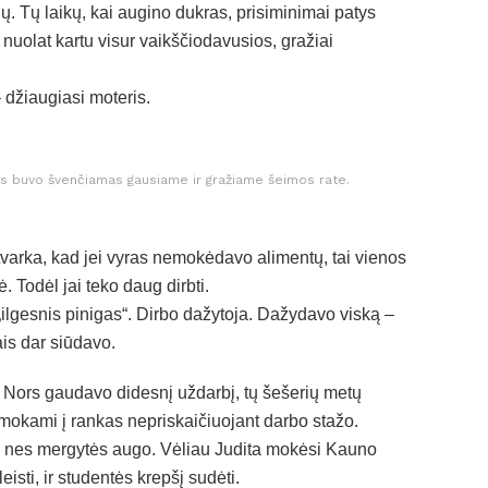
. Tų laikų, kai augino dukras, prisiminimai patys
 nuolat kartu visur vaikščiodavusios, gražiai
 džiaugiasi moteris.
us buvo švenčiamas gausiame ir gražiame šeimos rate.
 tvarka, kad jei vyras nemokėdavo alimentų, tai vienos
Todėl jai teko daug dirbti.
 „ilgesnis pinigas“. Dirbo dažytoja. Dažydavo viską –
ais dar siūdavo.
ą. Nors gaudavo didesnį uždarbį, tų šešerių metų
 mokami į rankas nepriskaičiuojant darbo stažo.
o, nes mergytės augo. Vėliau Judita mokėsi Kauno
isti, ir studentės krepšį sudėti.