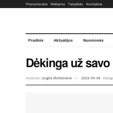
Prenumerata
Reklama
Taisyklės
Kontaktai
Pradinis
Aktualijos
Nuomonės
Dėkinga už savo
Autorius:
Jurgita Morkūnienė
2023-05-06
Katego