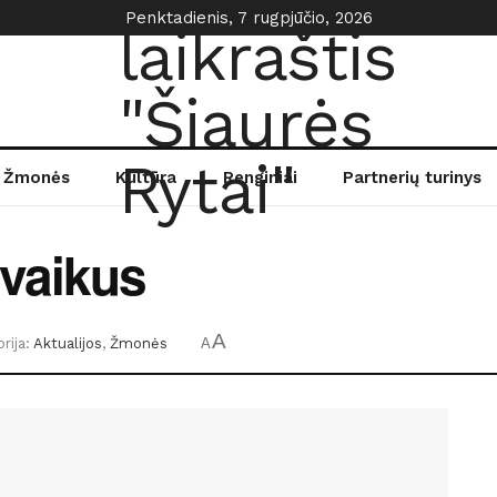
Penktadienis, 7 rugpjūčio, 2026
Žmonės
Kultūra
Renginiai
Partnerių turinys
 vaikus
A
rija:
Aktualijos
,
Žmonės
A