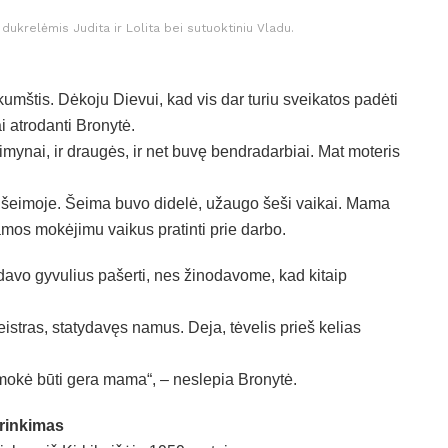
u dukrelėmis Judita ir Lolita bei sutuoktiniu Vladu.
umštis. Dėkoju Dievui, kad vis dar turiu sveikatos padėti
i atrodanti Bronytė.
imynai, ir draugės, ir net buvę bendradarbiai. Mat moteris
ų šeimoje. Šeima buvo didelė, užaugo šeši vaikai. Mama
amos mokėjimu vaikus pratinti prie darbo.
davo gyvulius pašerti, nes žinodavome, kad kitaip
istras, statydavęs namus. Deja, tėvelis prieš kelias
išmokė būti gera mama“, – neslepia Bronytė.
rinkimas