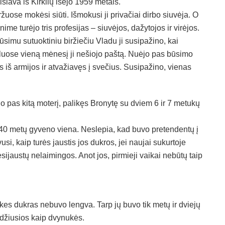
islava iš Kirkilų išėjo 1959 metais.
ržuose mokėsi siūti. Išmokusi ji privačiai dirbo siuvėja. O
ime turėjo tris profesijas – siuvėjos, dažytojos ir virėjos.
ūsimu sutuoktiniu biržiečiu Vladu ji susipažino, kai
iluose vieną mėnesį ji nešiojo paštą. Nuėjo pas būsimo
ęs iš armijos ir atvažiavęs į svečius. Susipažino, vienas
 pas kitą moterį, palikęs Bronytę su dviem 6 ir 7 metukų
– 40 metų gyveno viena. Neslepia, kad buvo pretendentų į
usi, kaip turės jaustis jos dukros, jei naujai sukurtoje
esijaustų nelaimingos. Anot jos, pirmieji vaikai nebūtų taip
kes dukras nebuvo lengva. Tarp jų buvo tik metų ir dviejų
džiusios kaip dvynukės.