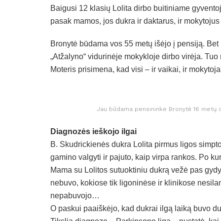
Baigusi 12 klasių Lolita dirbo buitiniame gyven
pasak mamos, jos dukra ir daktarus, ir mokytoju
Bronytė būdama vos 55 metų išėjo į pensiją. Bet 
„Atžalyno“ vidurinėje mokykloje dirbo virėja. Tuo
Moteris prisimena, kad visi – ir vaikai, ir mokytoj
Jau būdama pensininke Bronytė 16 metų di
Diagnozės ieškojo ilgai
B. Skudrickienės dukra Lolita pirmus ligos sim
gamino valgyti ir pajuto, kaip virpa rankos. Po 
Mama su Lolitos sutuoktiniu dukrą vežė pas gydyt
nebuvo, kokiose tik ligoninėse ir klinikose nesila
nepabuvojo…
O paskui paaiškėjo, kad dukrai ilgą laiką buvo duo