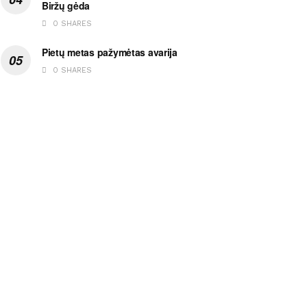
Biržų gėda
0 SHARES
Pietų metas pažymėtas avarija
0 SHARES