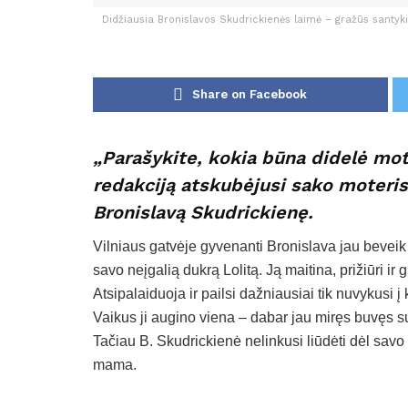
Didžiausia Bronislavos Skudrickienės laimė – gražūs santyki
Share on Facebook
„Parašykite, kokia būna didelė motin
redakciją atskubėjusi sako moteris 
Bronislavą Skudrickienę.
Vilniaus gatvėje gyvenanti Bronislava jau bevei
savo neįgalią dukrą Lolitą. Ją maitina, prižiūri ir 
Atsipalaiduoja ir pailsi dažniausiai tik nuvykusi 
Vaikus ji augino viena – dabar jau miręs buvęs su
Tačiau B. Skudrickienė nelinkusi liūdėti dėl savo 
mama.