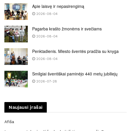
Apie laisvę ir nepasirengimą
2026-08-04
Pagarba krašto žmonėms ir svečiams
2026-08-04
Penktadienis. Miesto šventės pradžia su knyga
2026-08-04
Smilgiai šventiškai paminėjo 440 metų jubiliejų
2026-07-28
Naujausi įrašai
Afiša