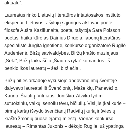
aktualu“.
Laureatus rinko Lietuvių literatūros ir tautosakos instituto
ekspertai, Lietuvos rašytojų sąjungos atstovai, poetė,
filosofė Aušra Kaziliūnaitė, poetė, rašytoja Sara Poisson
poetas, haiku kūrėjas Dainius Dirgėla, japonų literatūros
specialistė Jurgita Ignotienė, konkurso organizatorė Rugilė
Audenienė, Biržų savivaldybės, Biržų krašto muziejaus
„Sėla“, Biržų laikraščio „Šiaurės rytai“ komandos. Iš
penkiolikos laureatų – šeši biržiečiai.
Biržų pilies arkadoje vykusioje apdovanojimų šventėje
dalyvavo laureatai iš Švenčionių, Mažeikių, Panevėžio,
Kauno, Šiaulių, Vilniaus, Joniškio. Atvyko lydimi
sutuoktinių, vaikų, senolių tėvų, bičiulių. Visi jie (kai kurie –
pirmą kartą) išvydo švenčiantį Radvilų įkurtą ir šviesių
krašto žmonių puoselėjamą miestą. Vienas konkurso
laureatų – Rimantas Jukonis – dėkojo Rugilei už ypatingą