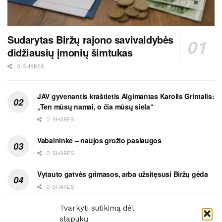
Sudarytas Biržų rajono savivaldybės
didžiausių įmonių šimtukas
0 SHARES
JAV gyvenantis kraštietis Algimantas Karolis Grintalis:
„Ten mūsų namai, o čia mūsų siela“
0 SHARES
Vabalninke – naujos grožio paslaugos
0 SHARES
Vytauto gatvės grimasos, arba užsitęsusi Biržų gėda
0 SHARES
Pietų metas pažymėtas avarija
Tvarkyti sutikimą dėl
slapukų
0 SHARES