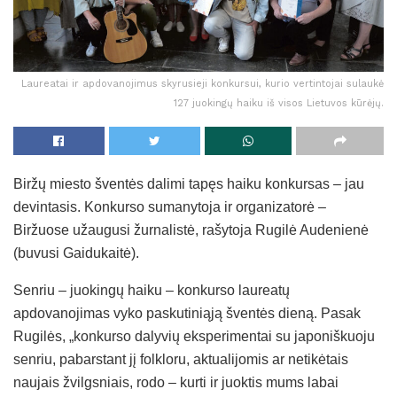
Laureatai ir apdovanojimus skyrusieji konkursui, kurio vertintojai sulaukė
127 juokingų haiku iš visos Lietuvos kūrėjų.
Biržų miesto šventės dalimi tapęs haiku konkursas – jau
devintasis. Konkurso sumanytoja ir organizatorė –
Biržuose užaugusi žurnalistė, rašytoja Rugilė Audenienė
(buvusi Gaidukaitė).
Senriu – juokingų haiku – konkurso laureatų
apdovanojimas vyko paskutiniąją šventės dieną. Pasak
Rugilės, „konkurso dalyvių eksperimentai su japoniškuoju
senriu, pabarstant jį folkloru, aktualijomis ar netikėtais
naujais žvilgsniais, rodo – kurti ir juoktis mums labai