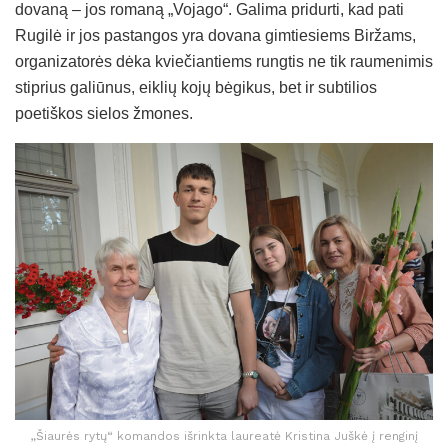
dovaną – jos romaną „Vojago“. Galima pridurti, kad pati
Rugilė ir jos pastangos yra dovana gimtiesiems Biržams,
organizatorės dėka kviečiantiems rungtis ne tik raumenimis
stiprius galiūnus, eiklių kojų bėgikus, bet ir subtilios
poetiškos sielos žmones.
„Šiaurės rytų“ komandos išrinkta laureatė Kristina Juškė į renginį