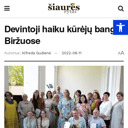
Open
Devintoji haiku kūrėjų banga
Biržuose
A
Autorius:
Alfreda Gudienė
2022-08-11
A