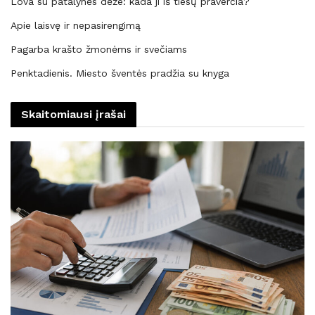
Lova su patalynės dėže: kada ji iš tiesų praverčia?
Apie laisvę ir nepasirengimą
Pagarba krašto žmonėms ir svečiams
Penktadienis. Miesto šventės pradžia su knyga
Skaitomiausi įrašai