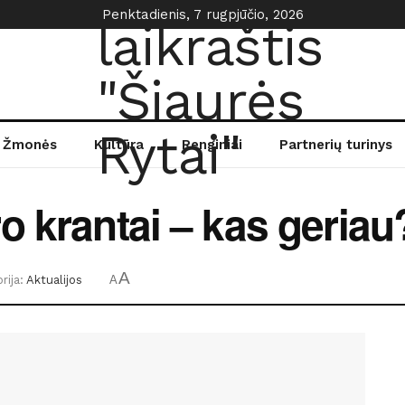
Penktadienis, 7 rugpjūčio, 2026
Žmonės
Kultūra
Renginiai
Partnerių turinys
o krantai – kas geriau
A
rija:
Aktualijos
A