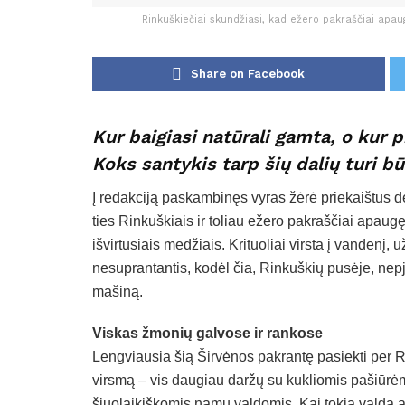
Rinkuškiečiai skundžiasi, kad ežero pakraščiai apaug
Share on Facebook
Kur baigiasi natūrali gamta, o kur 
Koks santykis tarp šių dalių turi bū
Į redakciją paskambinęs vyras žėrė priekaištus dė
ties Rinkuškiais ir toliau ežero pakraščiai apaug
išvirtusiais medžiais. Krituoliai virsta į vandenį,
nesuprantantis, kodėl čia, Rinkuškių pusėje, nep
mašiną.
Viskas žmonių galvose ir rankose
Lengviausia šią Širvėnos pakrantę pasiekti per R
virsmą – vis daugiau daržų su kukliomis pašiūrė
šiuolaikiškomis namų valdomis. Kai tokia valda at