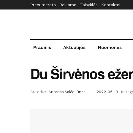
Prenumerata
Reklama
Taisyklės
Kontaktai
Pradinis
Aktualijos
Nuomonės
Du Širvėnos ežer
Autorius:
Antanas Vaičeliūnas
2022-05-10
Katego