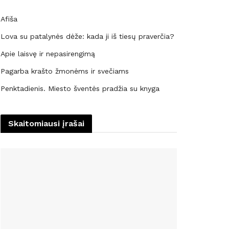
Afiša
Lova su patalynės dėže: kada ji iš tiesų praverčia?
Apie laisvę ir nepasirengimą
Pagarba krašto žmonėms ir svečiams
Penktadienis. Miesto šventės pradžia su knyga
Skaitomiausi įrašai