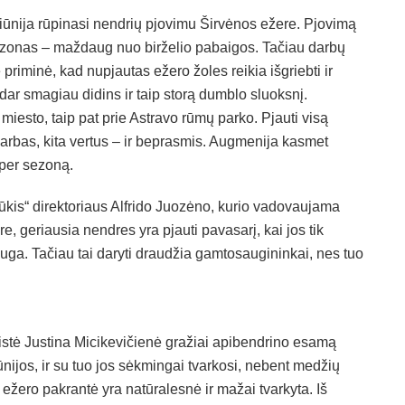
iūnija rūpinasi nendrių pjovimu Širvėnos ežere. Pjovimą
sezonas – maždaug nuo birželio pabaigos. Tačiau darbų
ė priminė, kad nupjautas ežero žoles reikia išgriebti ir
r dar smagiau didins ir taip storą dumblo sluoksnį.
iesto, taip pat prie Astravo rūmų parko. Pjauti visą
darbas, kita vertus – ir beprasmis. Augmenija kasmet
 per sezoną.
kis“ direktoriaus Alfrido Juozėno, kurio vadovaujama
 geriausia nendres yra pjauti pavasarį, kai jos tik
uga. Tačiau tai daryti draudžia gamtosaugininkai, nes tuo
istė Justina Micikevičienė gražiai apibendrino esamą
nijos, ir su tuo jos sėkmingai tvarkosi, nebent medžių
ežero pakrantė yra natūralesnė ir mažai tvarkyta. Iš