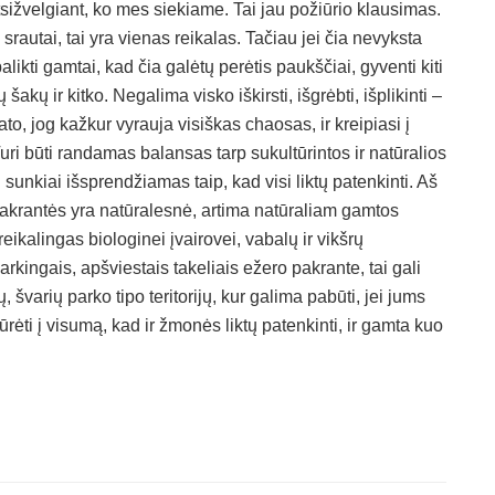
 atsižvelgiant, ko mes siekiame. Tai jau požiūrio klausimas.
srautai, tai yra vienas reikalas. Tačiau jei čia nevyksta
alikti gamtai, kad čia galėtų perėtis paukščiai, gyventi kiti
šakų ir kitko. Negalima visko iškirsti, išgrėbti, išplikinti –
to, jog kažkur vyrauja visiškas chaosas, ir kreipiasi į
i būti randamas balansas tarp sukultūrintos ir natūralios
sunkiai išsprendžiamas taip, kad visi liktų patenkinti. Aš
akrantės yra natūralesnė, artima natūraliam gamtos
reikalingas biologinei įvairovei, vabalų ir vikšrų
varkingais, apšviestais takeliais ežero pakrante, tai gali
 švarių parko tipo teritorijų, kur galima pabūti, jei jums
ėti į visumą, kad ir žmonės liktų patenkinti, ir gamta kuo