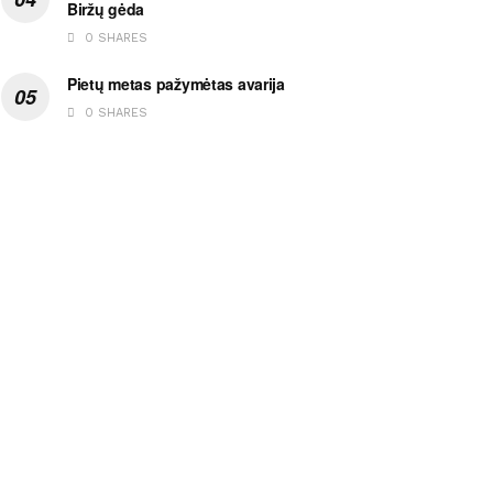
Biržų gėda
0 SHARES
Pietų metas pažymėtas avarija
0 SHARES