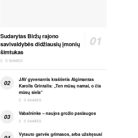
Sudarytas Biržų rajono
savivaldybės didžiausių įmonių
šimtukas
0 SHARES
JAV gyvenantis kraštietis Algimantas
Karolis Grintalis: „Ten mūsų namai, o čia
mūsų siela“
0 SHARES
Vabalninke – naujos grožio paslaugos
0 SHARES
Vytauto gatvės grimasos, arba užsitęsusi