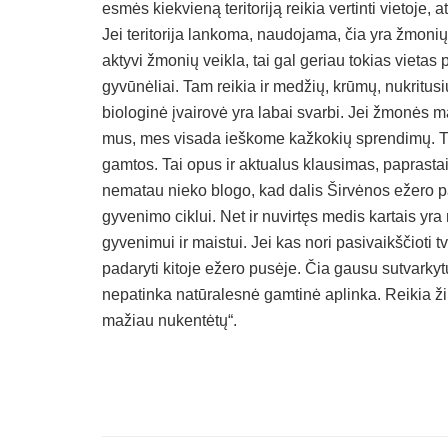
esmės kiekvieną teritoriją reikia vertinti vietoje,
Jei teritorija lankoma, naudojama, čia yra žmonių 
aktyvi žmonių veikla, tai gal geriau tokias vietas p
gyvūnėliai. Tam reikia ir medžių, krūmų, nukritusių 
biologinė įvairovė yra labai svarbi. Jei žmonės ma
mus, mes visada ieškome kažkokių sprendimų. Tur
gamtos. Tai opus ir aktualus klausimas, paprastai 
nematau nieko blogo, kad dalis Širvėnos ežero p
gyvenimo ciklui. Net ir nuvirtęs medis kartais yra 
gyvenimui ir maistui. Jei kas nori pasivaikščioti t
padaryti kitoje ežero pusėje. Čia gausu sutvarkytų,
nepatinka natūralesnė gamtinė aplinka. Reikia žiūr
mažiau nukentėtų“.