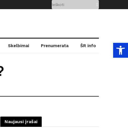
Open
Skelbimai
Prenumerata
ŠR info
?
Naujausi įrašai