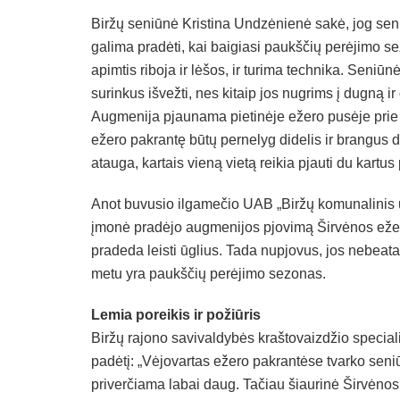
Biržų seniūnė Kristina Undzėnienė sakė, jog sen
galima pradėti, kai baigiasi paukščių perėjimo 
apimtis riboja ir lėšos, ir turima technika. Seniūn
surinkus išvežti, nes kitaip jos nugrims į dugną i
Augmenija pjaunama pietinėje ežero pusėje prie m
ežero pakrantę būtų pernelyg didelis ir brangus 
atauga, kartais vieną vietą reikia pjauti du kartus
Anot buvusio ilgamečio UAB „Biržų komunalinis ū
įmonė pradėjo augmenijos pjovimą Širvėnos ežere,
pradeda leisti ūglius. Tada nupjovus, jos nebeata
metu yra paukščių perėjimo sezonas.
Lemia poreikis ir požiūris
Biržų rajono savivaldybės kraštovaizdžio special
padėtį: „Vėjovartas ežero pakrantėse tvarko seniū
priverčiama labai daug. Tačiau šiaurinė Širvėnos 