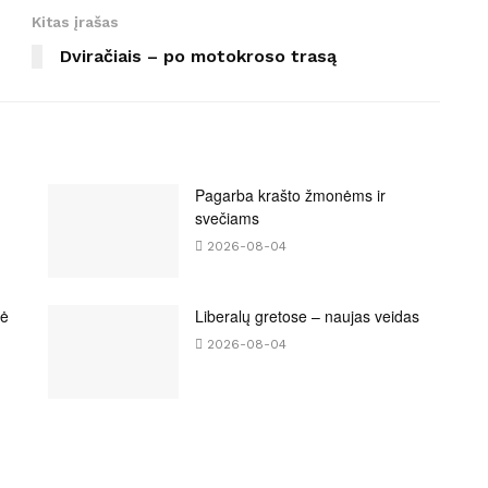
Kitas įrašas
Dviračiais – po motokroso trasą
Pagarba krašto žmonėms ir
svečiams
2026-08-04
bė
Liberalų gretose – naujas veidas
2026-08-04