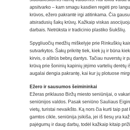
apsitvarko – kam smagu kasdien regėti pro langus
krūvos, ežero pakrantė irgi atitinkama. Čia gausu 
atsiradusių šakų krūvų. Kažkaip viskas asocijuoj
darbais. Netrūksta ir tradicinio plastiko šiukšlių.
Spygliuočių medžių miškelyje prie Rinkuškių kaimo
sutvarkytos. Šakų prikritę tiek, kiek jų ir būna k
kirvis, o aštrūs bebrų dantys. Tačiau nuverstų ir p
krūvą prie šoninių kapinių įėjimo vartelių derėtų i
augalai dengia pakrantę, kai kur jų plotuose mirg
Ežero ir sausumos šeimininkai
Ežeras priklauso Biržų miesto seniūnijai, o vakari
seniūnijos valdos. Pasak seniūno Sauliaus Eigir
vietų, turistai nevaikšto. Ką nors čia kurti taip 
gamtos cikle, seniūnija įsikiša, jei iš tiesų yra ka
pajėgumų ir daug darbų, todėl kažkaip kitaip priž