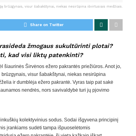
ę brūzgynais, visur šabakštynai, niekas nesirūpina išvirtusiais medžiais.
Share on Twitter
prasideda žmogaus sukultūrinti plotai?
ti, kad visi liktų patenkinti?
l šiaurinės Širvėnos ežero pakrantės priežiūros. Anot jo,
ę brūzgynais, visur šabakštynai, niekas nesirūpina
 užželia ir dumblėja ežero pakrantė. Vyras taip pat sakė
jaunamos nendrės, nors savivaldybė turi jų pjovimo
inkuškių kolektyvinius sodus. Sodai išgyvena principinį
mis įrankiams sudėti tampa išpuoselėtomis
siduria ežero pakrantėje, ši vieta kažkaip iškart