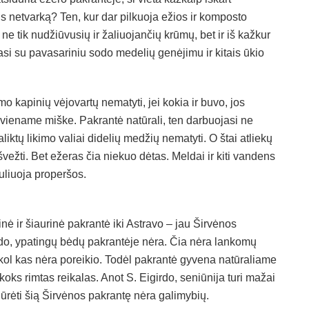
 netvarką? Ten, kur dar pilkuoja ežios ir komposto
ne tik nudžiūvusių ir žaliuojančių krūmų, bet ir iš kažkur
asi su pavasariniu sodo medelių genėjimu ir kitais ūkio
 kapinių vėjovartų nematyti, jei kokia ir buvo, jos
iekviename miške. Pakrantė natūrali, ten darbuojasi ne
aliktų likimo valiai didelių medžių nematyti. O štai atliekų
švežti. Bet ežeras čia niekuo dėtas. Meldai ir kiti vandens
uliuoja properšos.
nė ir šiaurinė pakrantė iki Astravo – jau Širvėnos
do, ypatingų bėdų pakrantėje nėra. Čia nėra lankomų
pat kol kas nėra poreikio. Todėl pakrantė gyvena natūraliame
žkoks rimtas reikalas. Anot S. Eigirdo, seniūnija turi mažai
iūrėti šią Širvėnos pakrantę nėra galimybių.