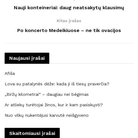
Nauji konteineriai: daug neatsakytų klausimų
Kitas įrašas
Po koncerto Medeikiuose – ne tik ovacijos
Naujausi įrašai
Afiša
Lova su patalynės dėže: kada ji iš tiesų praverčia?
„Biržų kilometrai“ – daugiau nei bėgimas
Ar atliekų turėtojai žinos, kur ir kam pasiskųsti?
Nuo vilkų nukentėjusi karvutė neišgyveno
Skaitomiausi įrašai