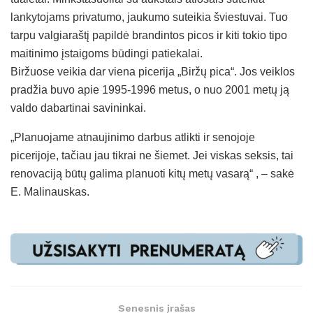
lankytojams privatumo, jaukumo suteikia šviestuvai. Tuo
tarpu valgiaraštį papildė brandintos picos ir kiti tokio tipo
maitinimo įstaigoms būdingi patiekalai.
Biržuose veikia dar viena picerija „Biržų pica“. Jos veiklos
pradžia buvo apie 1995-1996 metus, o nuo 2001 metų ją
valdo dabartinai savininkai.
„Planuojame atnaujinimo darbus atlikti ir senojoje
picerijoje, tačiau jau tikrai ne šiemet. Jei viskas seksis, tai
renovaciją būtų galima planuoti kitų metų vasarą“ , – sakė
E. Malinauskas.
Senesnis įrašas