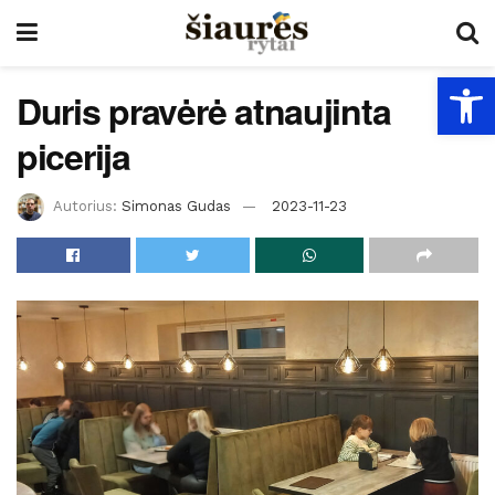
Open
Duris pravėrė atnaujinta
picerija
Autorius:
Simonas Gudas
2023-11-23