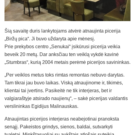
Šią savaitę duris lankytojams atvėrė atnaujinta picerija
„Biržų pica“. Ji buvo uždaryta apie mėnesį.
Prie prekybos centro „Senukai“ įsikūrusi picerija veikia
beveik 20 metų. Dar anksčiau ten veiklą vykdė kavinė
„Stumbras“, kurią 2004 metais perėmė picerijos savininkas.
„Per veiklos metus toks rimtas remontas nebuvo darytas.
Tam tikrai jau buvo laikas. Viską atnaujinome ir, tikimės,
klientai tai įvertins. Pasikeitė ne tik interjeras, bet ir
valgiaraštyje atsirado naujienų“, – sakė picerijas valdantis
verslininkas Egidijus Malinauskas.
Atnaujintas picerijos interjeras neabejotinai pranoksta
senąjį. Pakeistos grindys, sienos, baldai, sutvarkyti
tualetai. Minkštasuoliai su aukštais atlošais suteikia