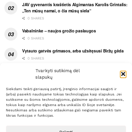
JAV gyvenantis kraštietis Algimantas Karolis Grintalis:
„Ten mūsų namai, o čia mūsų siela“
0 SHARES
Vabalninke – naujos grožio paslaugos
0 SHARES
Vytauto gatvės grimasos, arba užsitęsusi Biržų gėda
0 SHARES
Pietų metas pažymėtas avarija
Tvarkyti sutikimą dėl
slapukų
0 SHARES
Siekdami teikti geriausią patirtį, įrenginio informacijai saugoti ir
(arba) pasiekti naudojame tokias technologijas kaip slapukus. Jei
sutiksime su šiomis technologijomis, galėsime apdoroti duomenis,
tokius kaip naršymo elgsena arba unikalūs ID šioje svetainėje.
Nesutikimas arba sutikimo atšaukimas gali neigiamai paveikti tam
Prenumerata
Reklama
Taisyklės
Kontaktai
tikras funkcijas ir funkcijas.
Sprendimas:
ITBrolis