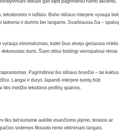
oratyviniais stiklais gali tapti pagrindiniu namo akcentu.
, tekstūromis ir raštais. Boho stiliaus interjere vyrauja tiek
Tai taikoma ir durims bei langams. Svarbiausia čia – spalvų
 vyrauja minimalizmas, todėl šiuo atveju geriausia rinktis
 dekoruotas duris. Šiam stiliui būdingi vienspalviai rėmai
 paprastumas. Pagrindiniai šio stiliaus bruožai – tai kuklus
ui. Langai ir durys Japandi interjere turėtų būti
ai tiks medžio tekstūros profilių spalvos.
s tiks bet kuriame aukšte esančioms įėjimo, terasos ar
pačios sistemos fiksuoto rėmo vitrininiais langais.