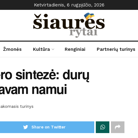
Ketvirtadienis, 6 rugpjūčio, 2026
Žmonės
Kultūra
Renginiai
Partnerių turinys
ero sintezė: durų
savam namui
akomasis turinys
Share on Twitter