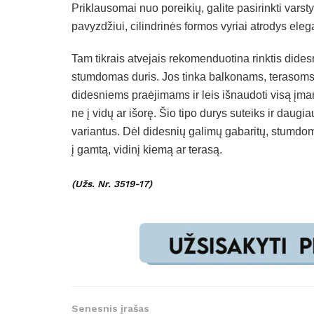
Priklausomai nuo poreikių, galite pasirinkti vars
pavyzdžiui, cilindrinės formos vyriai atrodys ele
Tam tikrais atvejais rekomenduotina rinktis didesn
stumdomas duris. Jos tinka balkonams, terasoms
didesniems praėjimams ir leis išnaudoti visą įma
ne į vidų ar išorę. Šio tipo durys suteiks ir daugia
variantus. Dėl didesnių galimų gabaritų, stumdom
į gamtą, vidinį kiemą ar terasą.
(Užs. Nr. 3519-17)
Senesnis įrašas