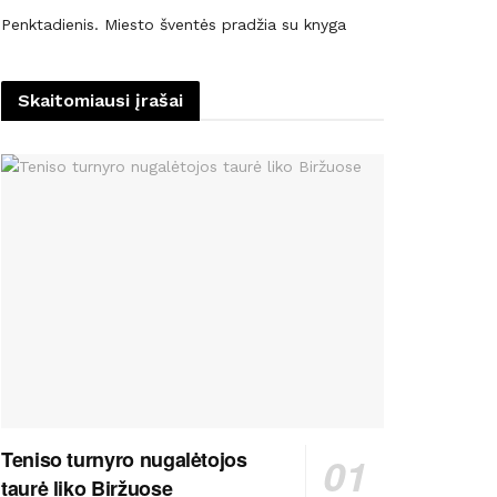
Penktadienis. Miesto šventės pradžia su knyga
Skaitomiausi įrašai
Teniso turnyro nugalėtojos
taurė liko Biržuose