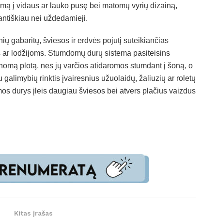
tymą į vidaus ar lauko pusę bei matomų vyrių dizainą,
gantiškiau nei uždedamieji.
ių gabaritų, šviesos ir erdvės pojūtį suteikiančias
 ar lodžijoms. Stumdomų durų sistema pasiteisins
nomą plotą, nes jų varčios atidaromos stumdant į šoną, o
u galimybių rinktis įvairesnius užuolaidų, žaliuzių ar roletų
os durys įleis daugiau šviesos bei atvers plačius vaizdus
Kitas įrašas