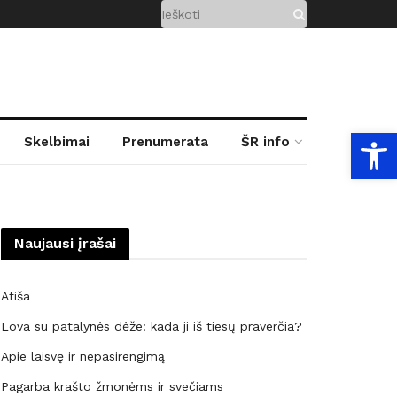
Open
Skelbimai
Prenumerata
ŠR info
Naujausi įrašai
Afiša
Lova su patalynės dėže: kada ji iš tiesų praverčia?
Apie laisvę ir nepasirengimą
Pagarba krašto žmonėms ir svečiams