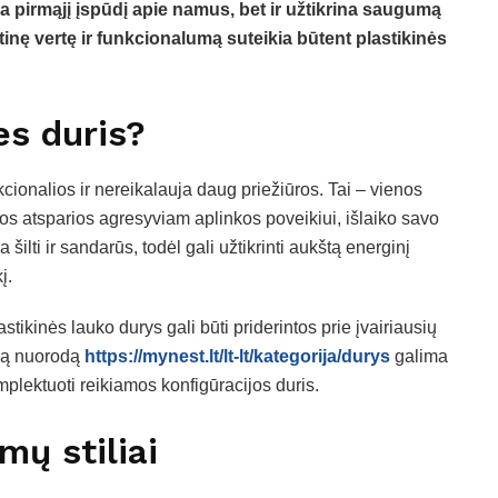
uria pirmąjį įspūdį apie namus, bet ir užtikrina saugumą
inę vertę ir funkcionalumą suteikia būtent plastikinės
es duris?
ionalios ir nereikalauja daug priežiūros. Tai – vienos
Jos atsparios agresyviam aplinkos poveikiui, išlaiko savo
 šilti ir sandarūs, todėl gali užtikrinti aukštą energinį
į.
astikinės lauko durys gali būti priderintos prie įvairiausių
šią nuorodą
https://mynest.lt/lt-lt/kategorija/durys
galima
mplektuoti reikiamos konfigūracijos duris.
mų stiliai