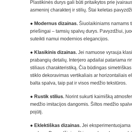
Plastikinės durys gali būti pritaikytos prie įvaira
asmeninį charakterį ir stilių. Štai keletas pavyzdž
● Modernus dizainas.
Šiuolaikiniams namams tink
priešingai – tamsių spalvų durys. Pavyzdžiui, juo
suteikti namui modernios elegancijos.
● Klasikinis dizainas.
Jei namuose vyrauja klasik
prabangių detalių. Interjero apdailai patariama ri
stiliaus charakteristiką. Čia būdingas simetriška
stiklo dekoravimas vertikaliais ar horizontaliais 
balta spalva, taip pat ir visos medžio tekstūros.
● Rustik stilius.
Norint sukurti kaimišką atmosfer
medžio imitacijos dangomis. Šiltos medžio spalv
pojūtį.
● Eklektiškas dizainas.
Jei eksperimentuojama su į