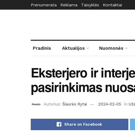
Prenumerata
Reklama
Taisyklės
Kontaktai
Pradinis
Aktualijos
Nuomonės
Eksterjero ir interj
pasirinkimas nuo
Autorius:
Šiaurės Rytai
2024-02-05
in
Užs
Share on Facebook