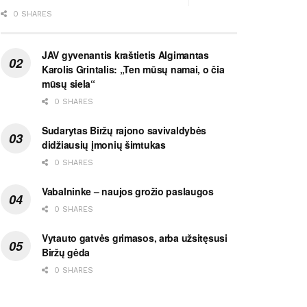
0 SHARES
JAV gyvenantis kraštietis Algimantas
Karolis Grintalis: „Ten mūsų namai, o čia
mūsų siela“
0 SHARES
Sudarytas Biržų rajono savivaldybės
didžiausių įmonių šimtukas
0 SHARES
Vabalninke – naujos grožio paslaugos
0 SHARES
Vytauto gatvės grimasos, arba užsitęsusi
Biržų gėda
0 SHARES