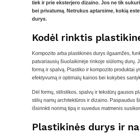
tiek ir prie eksterjero dizaino. Jos ne tik suk
bei privatumą. Netrukus aptarsime, kokią estet
durys.
Kodėl rinktis plastikin
Kompozito arba plastikinės durys ilgaamžės, funkc
patvariausių šiuolaikinėje rinkoje siūlomų durų. 
formą ir spalvą. Plastiko ir kompozito produktai yra
efektyvumą ir optimalų kainos bei kokybės santyk
Dėl formų, stilistikos, spalvų ir tekstūrų gausos pl
stilių namų architektūros ir dizaino. Paspaudus 
išsirinkti norimą tipą ir suvedus matmenis susiko
Plastikinės durys ir na