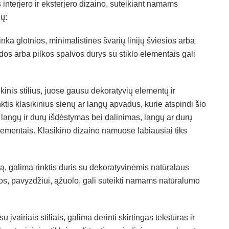
us interjero ir eksterjero dizaino, suteikiant namams
ių:
a glotnios, minimalistinės švarių linijų šviesios arba
dos arba pilkos spalvos durys su stiklo elementais gali
inis stilius, juose gausu dekoratyvių elementų ir
nktis klasikinius sienų ar langų apvadus, kurie atspindi šio
s langų ir durų išdėstymas bei dalinimas, langų ar durų
elementais. Klasikino dizaino namuose labiausiai tiks
ą, galima rinktis duris su dekoratyvinėmis natūralaus
os, pavyzdžiui, ąžuolo, gali suteikti namams natūralumo
vairiais stiliais, galima derinti skirtingas tekstūras ir