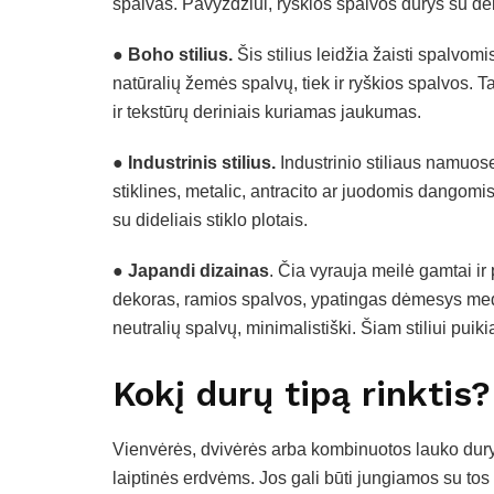
spalvas. Pavyzdžiui, ryškios spalvos durys su dek
● Boho stilius.
Šis stilius leidžia žaisti spalvomis
natūralių žemės spalvų, tiek ir ryškios spalvos. 
ir tekstūrų deriniais kuriamas jaukumas.
● Industrinis stilius.
Industrinio stiliaus namuose
stiklines, metalic, antracito ar juodomis dangomis
su dideliais stiklo plotais.
● Japandi dizainas
. Čia vyrauja meilė gamtai ir
dekoras, ramios spalvos, ypatingas dėmesys medži
neutralių spalvų, minimalistiški. Šiam stiliui puiki
Kokį durų tipą rinktis?
Vienvėrės, dvivėrės arba kombinuotos lauko dury
laiptinės erdvėms. Jos gali būti jungiamos su tos 