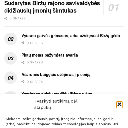
Sudarytas Biržų rajono savivaldybės
didžiausių įmonių šimtukas
0 SHARES
Vytauto gatvės grimasos, arba užsitęsusi Biržų gėda
0 SHARES
Pietų metas pažymėtas avarija
0 SHARES
Ašaromis baigęsis užėjimas į piceriją
0 SHARES
Ypatingas dviejų medikių likimo ryšys
Tvarkyti sutikimą dėl
0 SHARES
slapukų
Siekdami teikti geriausią patirtį, įrenginio informacijai saugoti ir
(arba) pasiekti naudojame tokias technologijas kaip slapukus. Jei