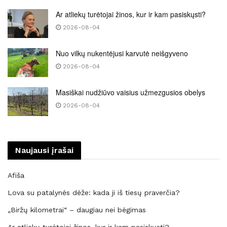
Ar atliekų turėtojai žinos, kur ir kam pasiskųsti?
2026-08-04
Nuo vilkų nukentėjusi karvutė neišgyveno
2026-08-04
Masiškai nudžiūvo vaisius užmezgusios obelys
2026-08-04
Naujausi įrašai
Afiša
Lova su patalynės dėže: kada ji iš tiesų praverčia?
„Biržų kilometrai“ – daugiau nei bėgimas