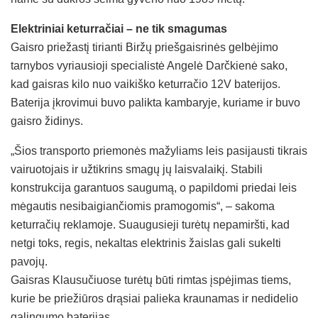
Elektriniai keturračiai – ne tik smagumas
Gaisro priežastį tirianti Biržų priešgaisrinės gelbėjimo
tarnybos vyriausioji specialistė Angelė Darčkienė sako,
kad gaisras kilo nuo vaikiško keturračio 12V baterijos.
Baterija įkrovimui buvo palikta kambaryje, kuriame ir buvo
gaisro židinys.
„Šios transporto priemonės mažyliams leis pasijausti tikrais
vairuotojais ir užtikrins smagų jų laisvalaikį. Stabili
konstrukcija garantuos saugumą, o papildomi priedai leis
mėgautis nesibaigiančiomis pramogomis“, – sakoma
keturračių reklamoje. Suaugusieji turėtų nepamiršti, kad
netgi toks, regis, nekaltas elektrinis žaislas gali sukelti
pavojų.
Gaisras Klausučiuose turėtų būti rimtas įspėjimas tiems,
kurie be priežiūros drąsiai palieka kraunamas ir nedidelio
galingumo baterijas.