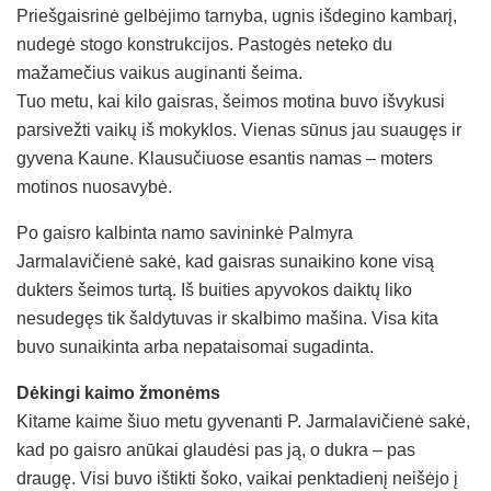
Priešgaisrinė gelbėjimo tarnyba, ugnis išdegino kambarį,
nudegė stogo konstrukcijos. Pastogės neteko du
mažamečius vaikus auginanti šeima.
Tuo metu, kai kilo gaisras, šeimos motina buvo išvykusi
parsivežti vaikų iš mokyklos. Vienas sūnus jau suaugęs ir
gyvena Kaune. Klausučiuose esantis namas – moters
motinos nuosavybė.
Po gaisro kalbinta namo savininkė Palmyra
Jarmalavičienė sakė, kad gaisras sunaikino kone visą
dukters šeimos turtą. Iš buities apyvokos daiktų liko
nesudegęs tik šaldytuvas ir skalbimo mašina. Visa kita
buvo sunaikinta arba nepataisomai sugadinta.
Dėkingi kaimo žmonėms
Kitame kaime šiuo metu gyvenanti P. Jarmalavičienė sakė,
kad po gaisro anūkai glaudėsi pas ją, o dukra – pas
draugę. Visi buvo ištikti šoko, vaikai penktadienį neišėjo į