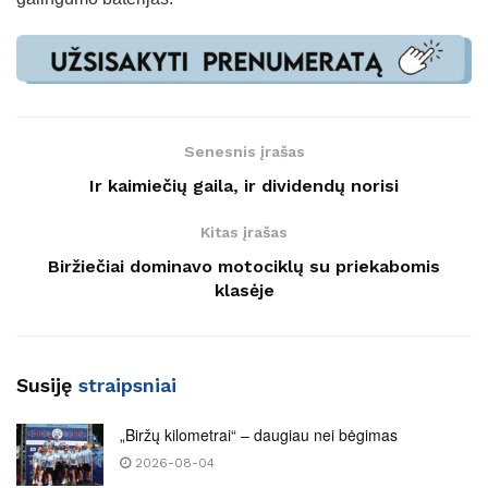
Senesnis įrašas
Ir kaimiečių gaila, ir dividendų norisi
Kitas įrašas
Biržiečiai dominavo motociklų su priekabomis
klasėje
Susiję
straipsniai
„Biržų kilometrai“ – daugiau nei bėgimas
2026-08-04