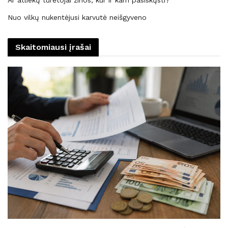
Ar atliekų turėtojai žinos, kur ir kam pasiskųsti?
Nuo vilkų nukentėjusi karvutė neišgyveno
Skaitomiausi įrašai