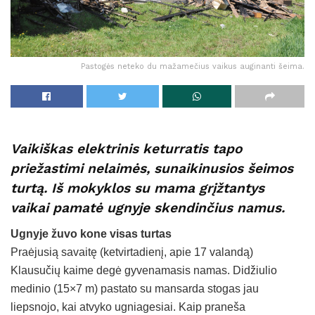
Pastogės neteko du mažamečius vaikus auginanti šeima.
Vaikiškas elektrinis keturratis tapo
priežastimi nelaimės, sunaikinusios šeimos
turtą. Iš mokyklos su mama grįžtantys
vaikai pamatė ugnyje skendinčius namus.
Ugnyje žuvo kone visas turtas
Praėjusią savaitę (ketvirtadienį, apie 17 valandą)
Klausučių kaime degė gyvenamasis namas. Didžiulio
medinio (15×7 m) pastato su mansarda stogas jau
liepsnojo, kai atvyko ugniagesiai. Kaip praneša