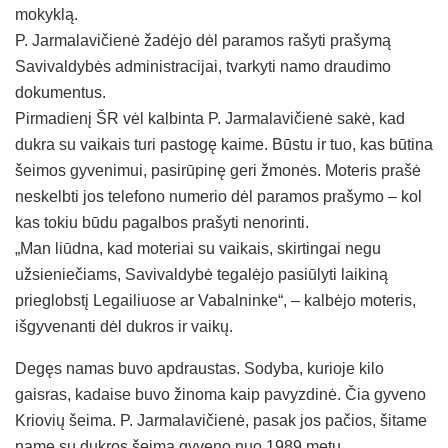
mokyklą.
P. Jarmalavičienė žadėjo dėl paramos rašyti prašymą
Savivaldybės administracijai, tvarkyti namo draudimo
dokumentus.
Pirmadienį ŠR vėl kalbinta P. Jarmalavičienė sakė, kad
dukra su vaikais turi pastogę kaime. Būstu ir tuo, kas būtina
šeimos gyvenimui, pasirūpinę geri žmonės. Moteris prašė
neskelbti jos telefono numerio dėl paramos prašymo – kol
kas tokiu būdu pagalbos prašyti nenorinti.
„Man liūdna, kad moteriai su vaikais, skirtingai negu
užsieniečiams, Savivaldybė tegalėjo pasiūlyti laikiną
prieglobstį Legailiuose ar Vabalninke“, – kalbėjo moteris,
išgyvenanti dėl dukros ir vaikų.
Degęs namas buvo apdraustas. Sodyba, kurioje kilo
gaisras, kadaise buvo žinoma kaip pavyzdinė. Čia gyveno
Kriovių šeima. P. Jarmalavičienė, pasak jos pačios, šitame
name su dukros šeima gyveno nuo 1989 metų.