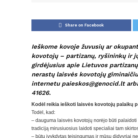
Share on Facebook
Ieškome kovoje žuvusių ar okupantų
kovotojų – partizanų, ryšininkų ir j
girdėjusius apie Lietuvos partizanų
nerastų laisvės kovotojų giminaiči
internetu paieskos@genocid.lt arb
41626.
Kodėl reikia ieškoti laisvės kovotojų palaikų
Todėl, kad:
– dauguma laisvės kovotojų norėjo būti palaidot
tradiciją mirusiuosius laidoti specialiai tam skirt
– būtų įvykdytas teisingumas ir mūsų didvyriai n