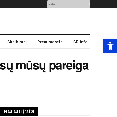
Open
Skelbimai
Prenumerata
ŠR info
visų mūsų pareiga
Naujausi įrašai