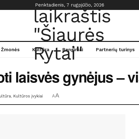
Penktadienis, 7 rugpjūčio, 2026
Žmonės
Kultūra
Renginiai
Partnerių turinys
oti laisvės gynėjus – 
A
ultūra
,
Kultūros įvykiai
A