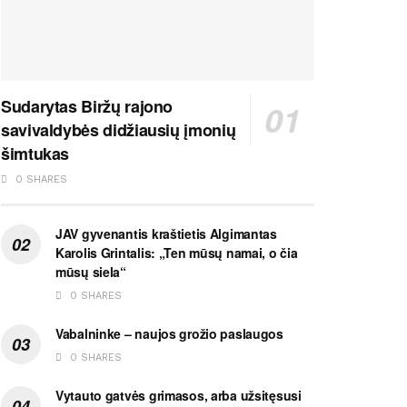
Sudarytas Biržų rajono
savivaldybės didžiausių įmonių
šimtukas
0 SHARES
JAV gyvenantis kraštietis Algimantas
Karolis Grintalis: „Ten mūsų namai, o čia
mūsų siela“
0 SHARES
Vabalninke – naujos grožio paslaugos
0 SHARES
Vytauto gatvės grimasos, arba užsitęsusi