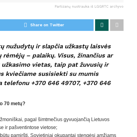
Partizanų nuotrauka iš LGGRTC archyvo
Share on Twitter
 nužudytų ir slapčia užkastų laisvės
ų rėmėjų – palaikų. Visus, žinančius ar
 užkasimo vietas, taip pat žuvusių ir
us kviečiame susisiekti su mumis
a telefonu +370 646 49707, +370 646
 po 70 metų?
i žmoniškai, pagal šimtmečius gyvuojančią Lietuvos
ose ir pašventintose vietose;
ebūtų pamiršti. Sovietiniai okupantai stengėsi amžiams