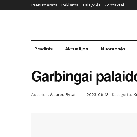
Prenumerata
Reklama
Taisyklės
Kontaktai
Pradinis
Aktualijos
Nuomonės
Garbingai palaid
Autorius:
Šiaurės Rytai
2023-06-13
Kategorija:
K