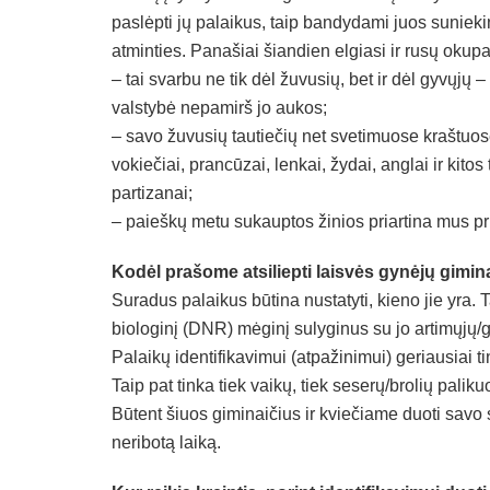
paslėpti jų palaikus, taip bandydami juos suniekin
atminties. Panašiai šiandien elgiasi ir rusų okup
– tai svarbu ne tik dėl žuvusių, bet ir dėl gyvųjų 
valstybė nepamirš jo aukos;
– savo žuvusių tautiečių net svetimuose kraštuose 
vokiečiai, prancūzai, lenkai, žydai, anglai ir kito
partizanai;
– paieškų metu sukauptos žinios priartina mus pri
Kodėl prašome atsiliepti laisvės gynėjų gimin
Suradus palaikus būtina nustatyti, kieno jie yra. 
biologinį (DNR) mėginį sulyginus su jo artimųjų/gi
Palaikų identifikavimui (atpažinimui) geriausiai 
Taip pat tinka tiek vaikų, tiek seserų/brolių pali
Būtent šiuos giminaičius ir kviečiame duoti savo
neribotą laiką.