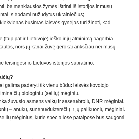
ti, be menkiausios žymės ištrinti iš istorijos ir mūsų
antai, slėpdami nužudytus ukrainiečius;
– kiekvienas būsimas laisvės gynėjas turi žinoti, kad
(taip pat ir Lietuvoje) ieško ir jų atminimą pagerbia
s tautos, nors jų kariai žuvę gerokai anksčiau nei mūsų
e teisingesnio Lietuvos istorijos supratimo.
aičių?
Tai galima padaryti tik vienu būdu: laisvės kovotojo
minaičių biologiniu (seilių) mėginiu.
tinka žuvusio asmens vaikų ir seserų/brolių DNR mėginiai.
kuonių – anūkų, sūnėnų/dukterėčių ir jų palikuonių mėginiai.
 seilių mėginius, kurie specialiose patalpose bus saugomi