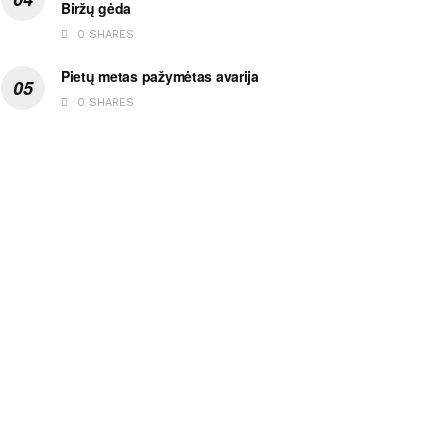
Biržų gėda
0 SHARES
Pietų metas pažymėtas avarija
0 SHARES