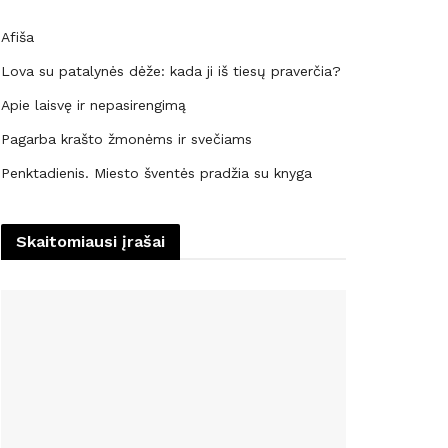
Afiša
Lova su patalynės dėže: kada ji iš tiesų praverčia?
Apie laisvę ir nepasirengimą
Pagarba krašto žmonėms ir svečiams
Penktadienis. Miesto šventės pradžia su knyga
Skaitomiausi įrašai