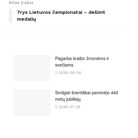
Kitas įrašas
Trys Lietuvos čempionatai – dešimt
medalių
Pagarba krašto žmonėms ir
svečiams
2026-08-04
Smilgiai šventiškai paminėjo 440
metų jubiliejų
2026-07-28