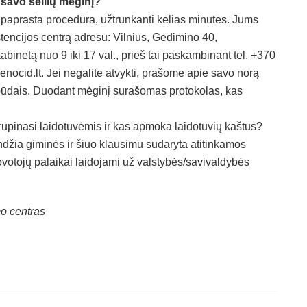
i savo seilių mėginį?
aprasta procedūra, užtrunkanti kelias minutes. Jums
istencijos centrą adresu: Vilnius, Gedimino 40,
inetą nuo 9 iki 17 val., prieš tai paskambinant tel. +370
ocid.lt. Jei negalite atvykti, prašome apie savo norą
būdais. Duodant mėginį surašomas protokolas, kas
s rūpinasi laidotuvėmis ir kas apmoka laidotuvių kaštus?
ndžia giminės ir šiuo klausimu sudaryta atitinkamos
votojų palaikai laidojami už valstybės/savivaldybės
mo centras