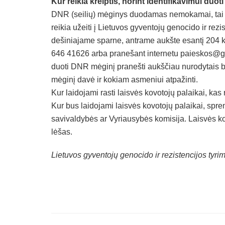
Kur reikia kreiptis, norint identifikavimui duot
DNR (seilių) mėginys duodamas nemokamai, tai p
reikia užeiti į Lietuvos gyventojų genocido ir rez
dešiniajame sparne, antrame aukšte esantį 204 kab
646 41626 arba pranešant internetu paieskos@gen
duoti DNR mėginį pranešti aukščiau nurodytais 
mėginį davė ir kokiam asmeniui atpažinti.
Kur laidojami rasti laisvės kovotojų palaikai, ka
Kur bus laidojami laisvės kovotojų palaikai, spre
savivaldybės ar Vyriausybės komisija. Laisvės ko
lėšas.
Lietuvos gyventojų genocido ir rezistencijos tyri