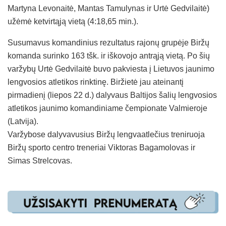
Martyna Levonaitė, Mantas Tamulynas ir Urtė Gedvilaitė)
užėmė ketvirtąją vietą (4:18,65 min.).
Susumavus komandinius rezultatus rajonų grupėje Biržų
komanda surinko 163 tšk. ir iškovojo antrąją vietą. Po šių
varžybų Urtė Gedvilaitė buvo pakviesta į Lietuvos jaunimo
lengvosios atletikos rinktinę. Biržietė jau ateinantį
pirmadienį (liepos 22 d.) dalyvaus Baltijos šalių lengvosios
atletikos jaunimo komandiniame čempionate Valmieroje
(Latvija).
Varžybose dalyvavusius Biržų lengvaatlečius treniruoja
Biržų sporto centro treneriai Viktoras Bagamolovas ir
Simas Strelcovas.