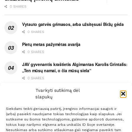
0 SHARES
Vytauto gatvės grimasos, arba užsitęsusi Biržų gėda
0 SHARES
Pietų metas pažymėtas avarija
0 SHARES
JAV gyvenantis kraštietis Algimantas Karolis Grintalis:
„Ten mūsų namai, o čia mūsų siela“
0 SHARES
Ypatingas dviejų medikių likimo ryšys
Tvarkyti sutikimą dėl
slapukų
0 SHARES
Siekdami teikti geriausią patirtį, įrenginio informacijai saugoti ir
(arba) pasiekti naudojame tokias technologijas kaip slapukus. Jei
sutiksime su šiomis technologijomis, galėsime apdoroti duomenis,
tokius kaip naršymo elgsena arba unikalūs ID šioje svetainėje.
Nesutikimas arba sutikimo atšaukimas gali neigiamai paveikti tam