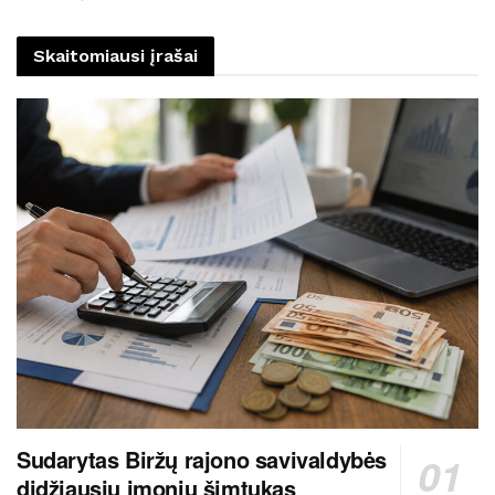
Skaitomiausi įrašai
Sudarytas Biržų rajono savivaldybės
didžiausių įmonių šimtukas