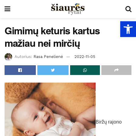
Open
Gimimų keturis kartus
mažiau nei mirčių
Autorius:
Rasa Penelienė
2022-11-05
Biržų rajono