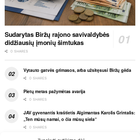
Sudarytas Biržų rajono savivaldybės
didžiausių įmonių šimtukas
0 SHARES
Vytauto gatvės grimasos, arba užsitęsusi Biržų gėda
0 SHARES
Pietų metas pažymėtas avarija
0 SHARES
JAV gyvenantis kraštietis Algimantas Karolis Grintalis:
„Ten mūsų namai, o čia mūsų siela“
0 SHARES