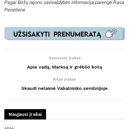
Pagal Biržų rajono savivaldybės informaciją parengė Rasa
Penelienė
Senesnis įrašas
Apie vadą, Marksą ir grėblio kotą
Kitas įrašas
Skaudi nelaimė Vabalninko seniūnijoje
Naujausi įrašai
Afiša