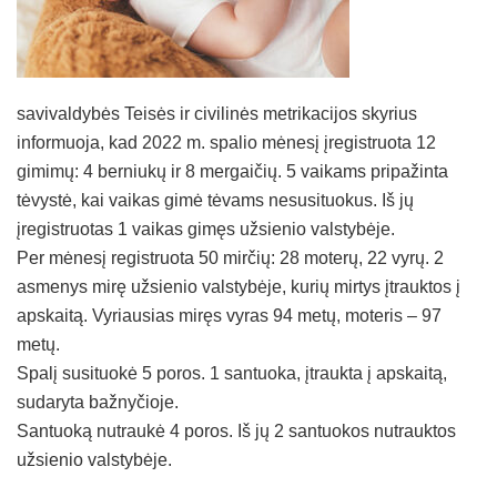
savivaldybės Teisės ir civilinės metrikacijos skyrius
informuoja, kad 2022 m. spalio mėnesį įregistruota 12
gimimų: 4 berniukų ir 8 mergaičių. 5 vaikams pripažinta
tėvystė, kai vaikas gimė tėvams nesusituokus. Iš jų
įregistruotas 1 vaikas gimęs užsienio valstybėje.
Per mėnesį registruota 50 mirčių: 28 moterų, 22 vyrų. 2
asmenys mirę užsienio valstybėje, kurių mirtys įtrauktos į
apskaitą. Vyriausias miręs vyras 94 metų, moteris – 97
metų.
Spalį susituokė 5 poros. 1 santuoka, įtraukta į apskaitą,
sudaryta bažnyčioje.
Santuoką nutraukė 4 poros. Iš jų 2 santuokos nutrauktos
užsienio valstybėje.