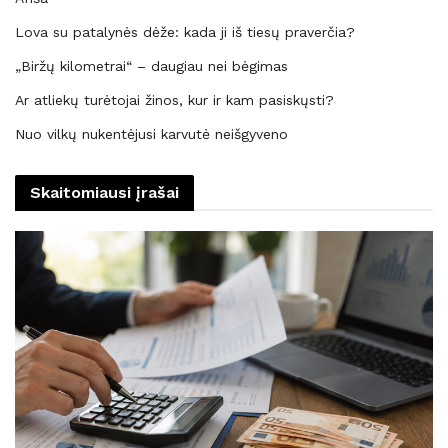
Lova su patalynės dėže: kada ji iš tiesų praverčia?
„Biržų kilometrai“ – daugiau nei bėgimas
Ar atliekų turėtojai žinos, kur ir kam pasiskųsti?
Nuo vilkų nukentėjusi karvutė neišgyveno
Skaitomiausi įrašai