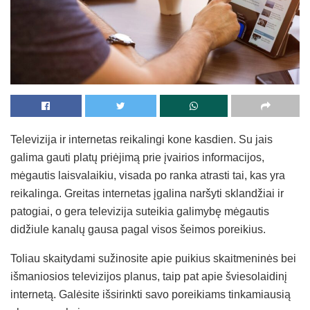
Televizija ir internetas reikalingi kone kasdien. Su jais
galima gauti platų priėjimą prie įvairios informacijos,
mėgautis laisvalaikiu, visada po ranka atrasti tai, kas yra
reikalinga. Greitas internetas įgalina naršyti sklandžiai ir
patogiai, o gera televizija suteikia galimybę mėgautis
didžiule kanalų gausa pagal visos šeimos poreikius.
Toliau skaitydami sužinosite apie puikius skaitmeninės bei
išmaniosios televizijos planus, taip pat apie šviesolaidinį
internetą. Galėsite išsirinkti savo poreikiams tinkamiausią