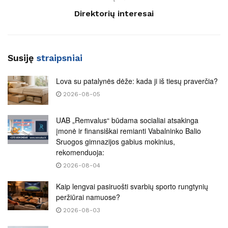
Direktorių interesai
Susiję
straipsniai
Lova su patalynės dėže: kada ji iš tiesų praverčia?
2026-08-05
UAB „Remvalus“ būdama socialiai atsakinga
įmonė ir finansiškai remianti Vabalninko Balio
Sruogos gimnazijos gabius mokinius,
rekomenduoja:
2026-08-04
Kaip lengvai pasiruošti svarbių sporto rungtynių
peržiūrai namuose?
2026-08-03