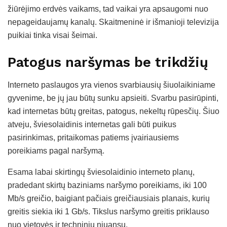
žiūrėjimo erdvės vaikams, tad vaikai yra apsaugomi nuo
nepageidaujamų kanalų. Skaitmeninė ir išmanioji televizija
puikiai tinka visai šeimai.
Patogus naršymas be trikdžių
Interneto paslaugos yra vienos svarbiausių šiuolaikiniame
gyvenime, be jų jau būtų sunku apsieiti. Svarbu pasirūpinti,
kad internetas būtų greitas, patogus, nekeltų rūpesčių. Šiuo
atveju, šviesolaidinis internetas gali būti puikus
pasirinkimas, pritaikomas patiems įvairiausiems
poreikiams pagal naršymą.
Esama labai skirtingų šviesolaidinio interneto planų,
pradedant skirtų baziniams naršymo poreikiams, iki 100
Mb/s greičio, baigiant pačiais greičiausiais planais, kurių
greitis siekia iki 1 Gb/s. Tikslus naršymo greitis priklauso
nuo vietovės ir techninių niuansų.