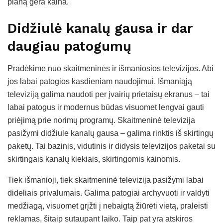
planą gera kaina.
Didžiulė kanalų gausa ir dar
daugiau patogumų
Pradėkime nuo skaitmeninės ir išmaniosios televizijos. Abi
jos labai patogios kasdieniam naudojimui. Išmaniąją
televiziją galima naudoti per įvairių prietaisų ekranus – tai
labai patogus ir modernus būdas visuomet lengvai gauti
priėjimą prie norimų programų. Skaitmeninė televizija
pasižymi didžiule kanalų gausa – galima rinktis iš skirtingų
paketų. Tai bazinis, vidutinis ir didysis televizijos paketai su
skirtingais kanalų kiekiais, skirtingomis kainomis.
Tiek išmanioji, tiek skaitmeninė televizija pasižymi labai
dideliais privalumais. Galima patogiai archyvuoti ir valdyti
medžiagą, visuomet grįžti į nebaigtą žiūrėti vietą, praleisti
reklamas, šitaip sutaupant laiko. Taip pat yra atskiros