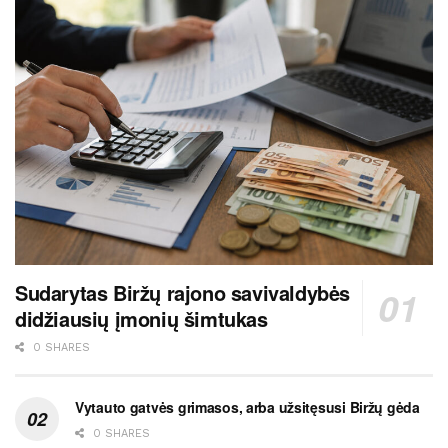
Sudarytas Biržų rajono savivaldybės
didžiausių įmonių šimtukas
0 SHARES
Vytauto gatvės grimasos, arba užsitęsusi Biržų gėda
0 SHARES