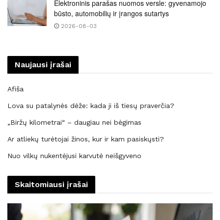
Elektroninis parašas nuomos versle: gyvenamojo
būsto, automobilių ir įrangos sutartys
2026-08-03
Naujausi įrašai
Afiša
Lova su patalynės dėže: kada ji iš tiesų praverčia?
„Biržų kilometrai“ – daugiau nei bėgimas
Ar atliekų turėtojai žinos, kur ir kam pasiskųsti?
Nuo vilkų nukentėjusi karvutė neišgyveno
Skaitomiausi įrašai