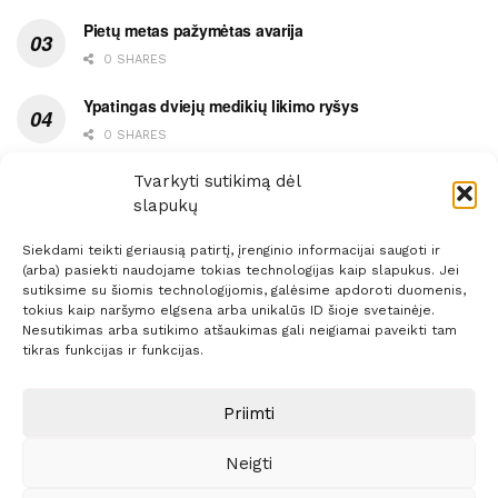
Pietų metas pažymėtas avarija
0 SHARES
Ypatingas dviejų medikių likimo ryšys
0 SHARES
Ašaromis baigęsis užėjimas į piceriją
Tvarkyti sutikimą dėl
slapukų
0 SHARES
Siekdami teikti geriausią patirtį, įrenginio informacijai saugoti ir
(arba) pasiekti naudojame tokias technologijas kaip slapukus. Jei
sutiksime su šiomis technologijomis, galėsime apdoroti duomenis,
tokius kaip naršymo elgsena arba unikalūs ID šioje svetainėje.
Nesutikimas arba sutikimo atšaukimas gali neigiamai paveikti tam
Prenumerata
Reklama
Taisyklės
Kontaktai
tikras funkcijas ir funkcijas.
Sprendimas:
ITBrolis
Priimti
Neigti
© 2021 Visos teisės saugomos
Siaure.lt