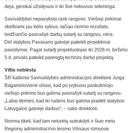
deja, gerokai užsitęsusi ir iki šiol nebuvusi sėkminga.
Savivaldybei nepavyksta rasti rangovo. Viešieji pirkimai
skelbiami jau kelis sykius, tačiau norimo rezultato,
leidžiančio pasirašyti darbų sutartį su rangovu, nėra.
Dėl statybos Pavasario gatvėje pateikti projektiniai
pasiūlymai. Pagal sutartį projektuotojas iki 2026 m. birželio
5 d. privalo pateikti parengtą techninį darbo projektą.
Viltis neblėsta
ŠR kalbinta Savivaldybės administracijos direktorė Jurga
Bagamolovienė viliasi, kad po įvykusio paskutiniojo
viešojo pirkimo bus galima pasirašyti sutartį su rangovu.
„Labai tikimės, kad iki rudens bus galima pradėti statybos
Latvygalos gatvėje darbus“, – sako direktorė.
Norima tikėti, kad tam neturėtų sutrukdyti ir šiuo metu
Regionų administracinio teismo Vilniaus rūmuose