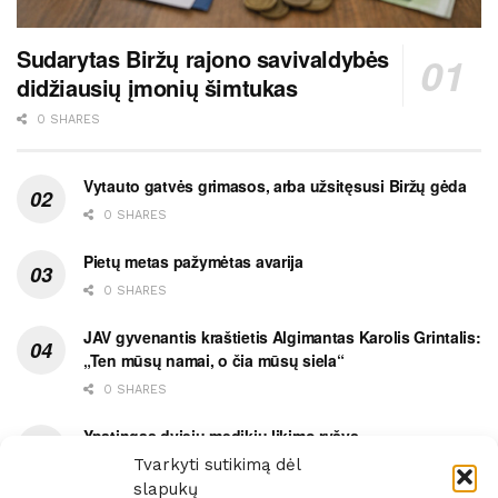
Sudarytas Biržų rajono savivaldybės
didžiausių įmonių šimtukas
0 SHARES
Vytauto gatvės grimasos, arba užsitęsusi Biržų gėda
0 SHARES
Pietų metas pažymėtas avarija
0 SHARES
JAV gyvenantis kraštietis Algimantas Karolis Grintalis:
„Ten mūsų namai, o čia mūsų siela“
0 SHARES
Ypatingas dviejų medikių likimo ryšys
Tvarkyti sutikimą dėl
0 SHARES
slapukų