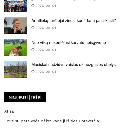
2026-08-04
Ar atliekų turėtojai žinos, kur ir kam pasiskųsti?
2026-08-04
Nuo vilkų nukentėjusi karvutė neišgyveno
2026-08-04
Masiškai nudžiūvo vaisius užmezgusios obelys
2026-08-04
Naujausi įrašai
Afiša
Lova su patalynės dėže: kada ji iš tiesų praverčia?