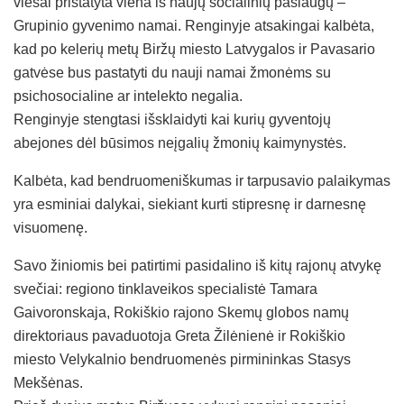
viešai pristatyta viena iš naujų socialinių paslaugų –
Grupinio gyvenimo namai. Renginyje atsakingai kalbėta,
kad po kelerių metų Biržų miesto Latvygalos ir Pavasario
gatvėse bus pastatyti du nauji namai žmonėms su
psichosocialine ar intelekto negalia.
Renginyje stengtasi išsklaidyti kai kurių gyventojų
abejones dėl būsimos neįgalių žmonių kaimynystės.
Kalbėta, kad bendruomeniškumas ir tarpusavio palaikymas
yra esminiai dalykai, siekiant kurti stipresnę ir darnesnę
visuomenę.
Savo žiniomis bei patirtimi pasidalino iš kitų rajonų atvykę
svečiai: regiono tinklaveikos specialistė Tamara
Gaivoronskaja, Rokiškio rajono Skemų globos namų
direktoriaus pavaduotoja Greta Žilėnienė ir Rokiškio
miesto Velykalnio bendruomenės pirmininkas Stasys
Mekšėnas.