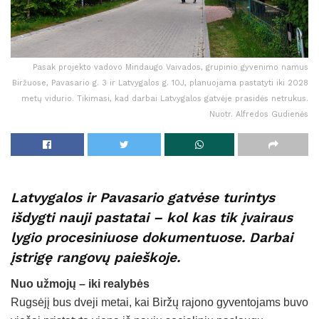
Pasak projekto vadovo Mindaugo Vaivados, grupinio gyvenimo namus
Biržuose, Pavasario g. 3 ir Latvygalos g. 10J, planuojama pastatyti iki 2028
metų vidurio. Tikimasi, kad darbai Latvygalos gatvėje prasidės netrukus.
Nuotr. Alfredos Gudienės
Latvygalos ir Pavasario gatvėse turintys
išdygti nauji pastatai – kol kas tik įvairaus
lygio procesiniuose dokumentuose. Darbai
įstrigę rangovų paieškoje.
Nuo užmojų – iki realybės
Rugsėjį bus dveji metai, kai Biržų rajono gyventojams buvo