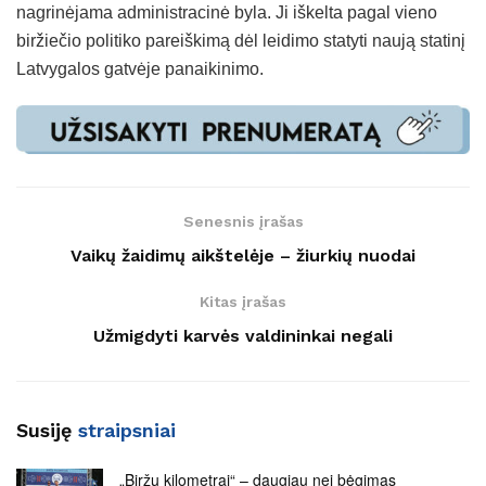
nagrinėjama administracinė byla. Ji iškelta pagal vieno
biržiečio politiko pareiškimą dėl leidimo statyti naują statinį
Latvygalos gatvėje panaikinimo.
Senesnis įrašas
Vaikų žaidimų aikštelėje – žiurkių nuodai
Kitas įrašas
Užmigdyti karvės valdininkai negali
Susiję
straipsniai
„Biržų kilometrai“ – daugiau nei bėgimas