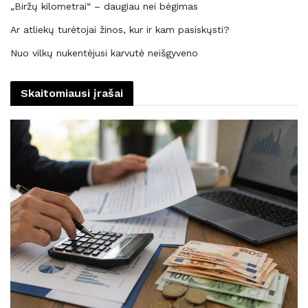
„Biržų kilometrai“ – daugiau nei bėgimas
Ar atliekų turėtojai žinos, kur ir kam pasiskųsti?
Nuo vilkų nukentėjusi karvutė neišgyveno
Skaitomiausi įrašai