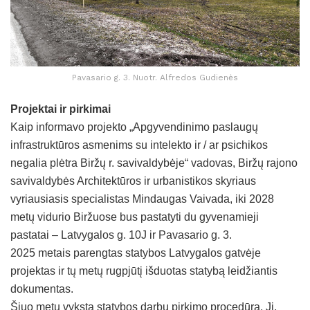
Pavasario g. 3. Nuotr. Alfredos Gudienės
Projektai ir pirkimai
Kaip informavo projekto „Apgyvendinimo paslaugų
infrastruktūros asmenims su intelekto ir / ar psichikos
negalia plėtra Biržų r. savivaldybėje“ vadovas, Biržų rajono
savivaldybės Architektūros ir urbanistikos skyriaus
vyriausiasis specialistas Mindaugas Vaivada, iki 2028
metų vidurio Biržuose bus pastatyti du gyvenamieji
pastatai – Latvygalos g. 10J ir Pavasario g. 3.
2025 metais parengtas statybos Latvygalos gatvėje
projektas ir tų metų rugpjūtį išduotas statybą leidžiantis
dokumentas.
Šiuo metu vyksta statybos darbų pirkimo procedūra. Ji,