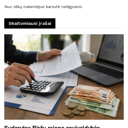
Nuo vilkų nukentėjusi karvutė neišgyveno
Skaitomiausi įrašai
Sudarytas Biržų rajono savivaldybės