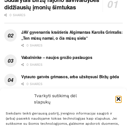
didžiausių įmonių šimtukas
0 SHARES
JAV gyvenantis kraštietis Algimantas Karolis Grintalis:
„Ten mūsų namai, o čia mūsų siela“
0 SHARES
Vabalninke – naujos grožio paslaugos
0 SHARES
Vytauto gatvės grimasos, arba užsitęsusi Biržų gėda
0 SHARES
Pietų metas pažymėtas avarija
Tvarkyti sutikimą dėl
slapukų
0 SHARES
Siekdami teikti geriausią patirtį, įrenginio informacijai saugoti ir
(arba) pasiekti naudojame tokias technologijas kaip slapukus. Jei
sutiksime su šiomis technologijomis, galėsime apdoroti duomenis,