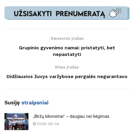
Senesnis įrašas
Grupinio gyvenimo namai: pristatyti, bet
nepastatyti
Kitas įrašas
Didžiausios žuvys varžybose pergalės negarantavo
Susiję
straipsniai
„Biržų kilometrai“ – daugiau nei bėgimas
2026-08-04