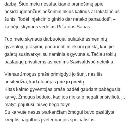
darbą. Šiuo metu nesulaukiame pranešimų apie
besidauginančius bešeimininkius katinus ar lakstančius
šunis. Todėl injekcinio ginklo dar neteko panaudoti“, –
kalbėjo skyriaus vedėjas Ričardas Sabas.
Tuo metu skyriaus darbuotojai sulaukė asmeninių
gyventojų prašymų panaudoti injekcinį ginklą, kad jie
galėtų susitvarkyti su naminiais gyvūnais. Tačiau tokių
paslaugų privatiems asmenims Savivaldybė neteikia.
Vienas žmogus prašė primigdyti jo šunį, nes šis
nesileidžia, kad globėjas prie jo prieitų.
Kitas kaimo gyventojas prašė padėti gaudant pabėgusią
karvę. Žmogus bėdojo, kad jos niekaip negali prisivilioti, ji,
matyt, pajutusi laisvę bėga tolyn.
Su karvute nesusitvarkančiam žmogui buvo pasiūlyta
kreiptis pagalbos į veterinarijos specialistus.