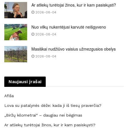
Ar atliekų turėtojai žinos, kur ir kam pasiskųsti?
2026-08-04
Nuo vilkų nukentėjusi karvutė neišgyveno
2026-08-04
Masiškai nudžiūvo vaisius užmezgusios obelys
2026-08-04
Naujausi įrašai
Afiša
Lova su patalynės dėže: kada ji iš tiesų praverčia?
„Biržų kilometrai“ – daugiau nei bėgimas
Ar atliekų turėtojai žinos, kur ir kam pasiskųsti?