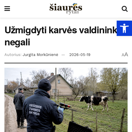
Open
Užmigdyti karvės valdininkai
negali
A
Autorius:
Jurgita Morkūnienė
2026-05-19
A