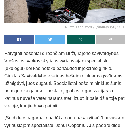
Nuotr. asociatyvi / „Šiaurės rytų“ / DI
Palyginti neseniai dirbančiam Biržų rajono savivaldybės
Viešosios tvarkos skyriaus vyriausiajam specialistui
(ekologui) kol kas neteko panaudoti injekcinio ginklo.
Ginklas Savivaldybėje skirtas bešeimininkiams gyvūnams
užmigdyti, juos sugauti. Specialistai bešeimininkius šunis
primigdo, sugauna ir pristato į globos organizacijas, o
katinus nuveža veterinarams sterilizuoti ir paleidžia toje pat
vietoje, kur jie buvo paimti.
„Su didele pagarba ir padėka noriu pasakyti ačiū buvusiam
vyriausiajam specialistui Jonui Čeponiui. Jis padarė didelį