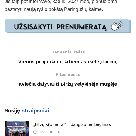
Jis taip pat informavo, kad iki 2027 metų planuojama
pastatyti naują ryšio bokštą Paringužių kaime.
Senesnis įrašas
Vienus prajuokino, kitiems sukėlė įtarimų
Kitas įrašas
Kviečia dalyvauti Biržų velykinėje mugėje
Susiję
straipsniai
„Biržų kilometrai“ – daugiau nei bėgimas
2026-08-04