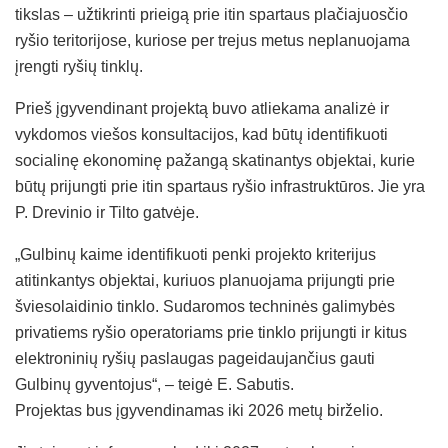
tikslas – užtikrinti prieigą prie itin spartaus plačiajuosčio
ryšio teritorijose, kuriose per trejus metus neplanuojama
įrengti ryšių tinklų.
Prieš įgyvendinant projektą buvo atliekama analizė ir
vykdomos viešos konsultacijos, kad būtų identifikuoti
socialinę ekonominę pažangą skatinantys objektai, kurie
būtų prijungti prie itin spartaus ryšio infrastruktūros. Jie yra
P. Drevinio ir Tilto gatvėje.
„Gulbinų kaime identifikuoti penki projekto kriterijus
atitinkantys objektai, kuriuos planuojama prijungti prie
šviesolaidinio tinklo. Sudaromos techninės galimybės
privatiems ryšio operatoriams prie tinklo prijungti ir kitus
elektroninių ryšių paslaugas pageidaujančius gauti
Gulbinų gyventojus“, – teigė E. Sabutis.
Projektas bus įgyvendinamas iki 2026 metų birželio.