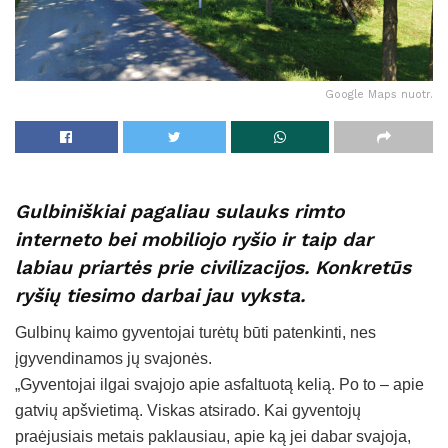
Google Maps nuotr.
Gulbiniškiai pagaliau sulauks rimto
interneto bei mobiliojo ryšio ir taip dar
labiau priartės prie civilizacijos. Konkretūs
ryšių tiesimo darbai jau vyksta.
Gulbinų kaimo gyventojai turėtų būti patenkinti, nes
įgyvendinamos jų svajonės.
„Gyventojai ilgai svajojo apie asfaltuotą kelią. Po to – apie
gatvių apšvietimą. Viskas atsirado. Kai gyventojų
praėjusiais metais paklausiau, apie ką jei dabar svajoja,