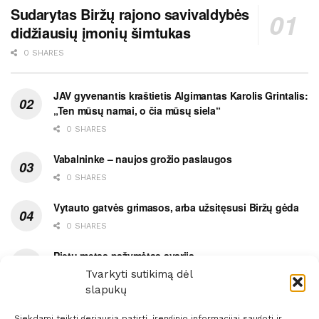
Sudarytas Biržų rajono savivaldybės
didžiausių įmonių šimtukas
0 SHARES
JAV gyvenantis kraštietis Algimantas Karolis Grintalis:
„Ten mūsų namai, o čia mūsų siela“
0 SHARES
Vabalninke – naujos grožio paslaugos
0 SHARES
Vytauto gatvės grimasos, arba užsitęsusi Biržų gėda
0 SHARES
Pietų metas pažymėtas avarija
Tvarkyti sutikimą dėl
0 SHARES
slapukų
Siekdami teikti geriausią patirtį, įrenginio informacijai saugoti ir