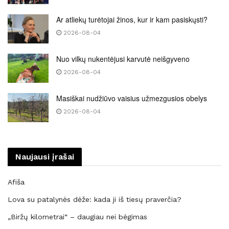
Ar atliekų turėtojai žinos, kur ir kam pasiskųsti?
2026-08-04
Nuo vilkų nukentėjusi karvutė neišgyveno
2026-08-04
Masiškai nudžiūvo vaisius užmezgusios obelys
2026-08-04
Naujausi įrašai
Afiša
Lova su patalynės dėže: kada ji iš tiesų praverčia?
„Biržų kilometrai“ – daugiau nei bėgimas