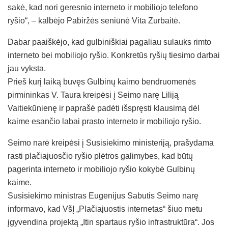
sakė, kad nori geresnio interneto ir mobiliojo telefono
ryšio“, – kalbėjo Pabiržės seniūnė Vita Zurbaitė.
Dabar paaiškėjo, kad gulbiniškiai pagaliau sulauks rimto
interneto bei mobiliojo ryšio. Konkretūs ryšių tiesimo darbai
jau vyksta.
Prieš kurį laiką buvęs Gulbinų kaimo bendruomenės
pirmininkas V. Taura kreipėsi į Seimo narę Liliją
Vaitiekūnienę ir paprašė padėti išspręsti klausimą dėl
kaime esančio labai prasto interneto ir mobiliojo ryšio.
Seimo narė kreipėsi į Susisiekimo ministeriją, prašydama
rasti plačiajuosčio ryšio plėtros galimybes, kad būtų
pagerinta interneto ir mobiliojo ryšio kokybė Gulbinų
kaime.
Susisiekimo ministras Eugenijus Sabutis Seimo narę
informavo, kad VšĮ „Plačiajuostis internetas“ šiuo metu
įgyvendina projektą „Itin spartaus ryšio infrastruktūra“. Jos