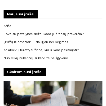
Naujausi įrašai
Afiša
Lova su patalynės dėže: kada ji iš tiesų praverčia?
„Biržų kilometrai“ – daugiau nei bėgimas
Ar atliekų turėtojai žinos, kur ir kam pasiskųsti?
Nuo vilkų nukentėjusi karvutė neišgyveno
Skaitomiausi įrašai