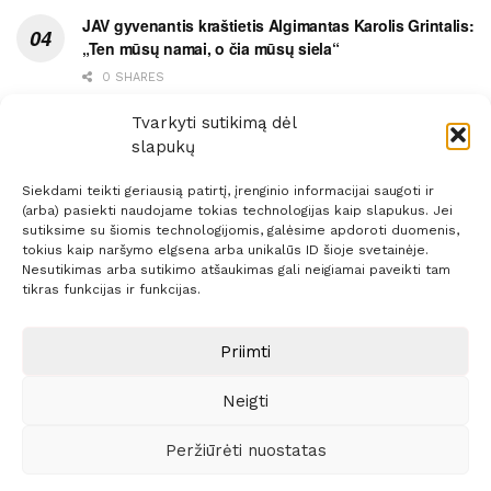
JAV gyvenantis kraštietis Algimantas Karolis Grintalis:
„Ten mūsų namai, o čia mūsų siela“
0 SHARES
Ypatingas dviejų medikių likimo ryšys
Tvarkyti sutikimą dėl
slapukų
0 SHARES
Siekdami teikti geriausią patirtį, įrenginio informacijai saugoti ir
(arba) pasiekti naudojame tokias technologijas kaip slapukus. Jei
sutiksime su šiomis technologijomis, galėsime apdoroti duomenis,
tokius kaip naršymo elgsena arba unikalūs ID šioje svetainėje.
Nesutikimas arba sutikimo atšaukimas gali neigiamai paveikti tam
Prenumerata
Reklama
Taisyklės
Kontaktai
tikras funkcijas ir funkcijas.
Sprendimas:
ITBrolis
Priimti
Neigti
© 2021 Visos teisės saugomos
Siaure.lt
Peržiūrėti nuostatas