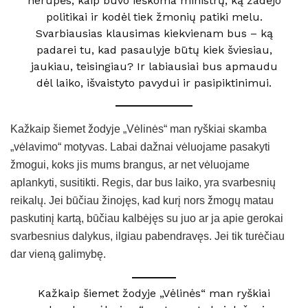
nerūpės, kaip buvo ieškoma ministrų, ką žadėjo
politikai ir kodėl tiek žmonių patiki melu.
Svarbiausias klausimas kiekvienam bus – ką
padarei tu, kad pasaulyje būtų kiek šviesiau,
jaukiau, teisingiau? Ir labiausiai bus apmaudu
dėl laiko, išvaistyto pavydui ir pasipiktinimui.
Kažkaip šiemet žodyje „Vėlinės“ man ryškiai skamba
„vėlavimo“ motyvas. Labai dažnai vėluojame pasakyti
žmogui, koks jis mums brangus, ar net vėluojame
aplankyti, susitikti. Regis, dar bus laiko, yra svarbesnių
reikalų. Jei būčiau žinojęs, kad kurį nors žmogų matau
paskutinį kartą, būčiau kalbėjęs su juo ar ja apie gerokai
svarbesnius dalykus, ilgiau pabendravęs. Jei tik turėčiau
dar vieną galimybę.
Kažkaip šiemet žodyje „Vėlinės“ man ryškiai