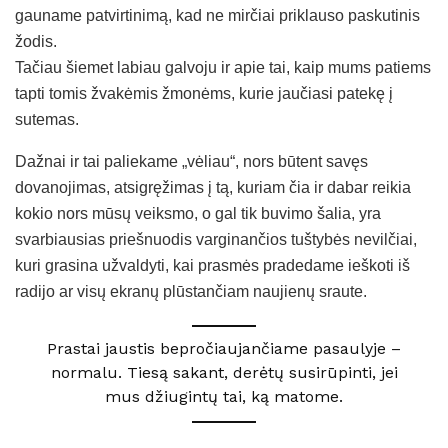
gauname patvirtinimą, kad ne mirčiai priklauso paskutinis
žodis.
Tačiau šiemet labiau galvoju ir apie tai, kaip mums patiems
tapti tomis žvakėmis žmonėms, kurie jaučiasi patekę į
sutemas.
Dažnai ir tai paliekame „vėliau“, nors būtent savęs
dovanojimas, atsigręžimas į tą, kuriam čia ir dabar reikia
kokio nors mūsų veiksmo, o gal tik buvimo šalia, yra
svarbiausias priešnuodis varginančios tuštybės nevilčiai,
kuri grasina užvaldyti, kai prasmės pradedame ieškoti iš
radijo ar visų ekranų plūstančiam naujienų sraute.
Prastai jaustis bepročiaujančiame pasaulyje –
normalu. Tiesą sakant, derėtų susirūpinti, jei
mus džiugintų tai, ką matome.