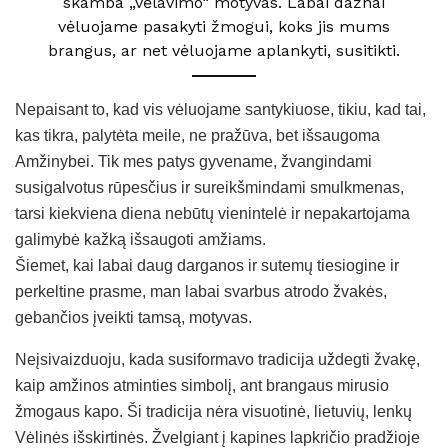
skamba „vėlavimo“ motyvas. Labai dažnai
vėluojame pasakyti žmogui, koks jis mums
brangus, ar net vėluojame aplankyti, susitikti.
Nepaisant to, kad vis vėluojame santykiuose, tikiu, kad tai,
kas tikra, palytėta meile, ne pražūva, bet išsaugoma
Amžinybei. Tik mes patys gyvename, žvangindami
susigalvotus rūpesčius ir sureikšmindami smulkmenas,
tarsi kiekviena diena nebūtų vienintelė ir nepakartojama
galimybė kažką išsaugoti amžiams.
Šiemet, kai labai daug darganos ir sutemų tiesiogine ir
perkeltine prasme, man labai svarbus atrodo žvakės,
gebančios įveikti tamsą, motyvas.
Neįsivaizduoju, kada susiformavo tradicija uždegti žvakę,
kaip amžinos atminties simbolį, ant brangaus mirusio
žmogaus kapo. Ši tradicija nėra visuotinė, lietuvių, lenkų
Vėlinės išskirtinės. Žvelgiant į kapines lapkričio pradžioje