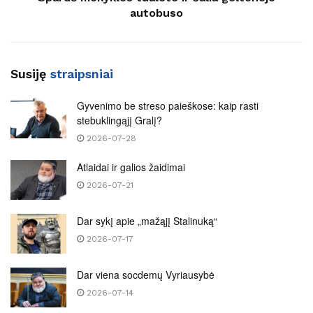
autobuso
Susiję
straipsniai
Gyvenimo be streso paieškose: kaip rasti
stebuklingąjį Gralį?
2026-07-28
Atlaidai ir galios žaidimai
2026-07-21
Dar sykį apie „mažąjį Stalinuką“
2026-07-17
Dar viena socdemų Vyriausybė
2026-07-14