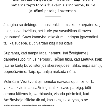
patiems tapti tomis žvakėmis žmonėms, kurie
jaučiasi patekę į sutemas.
Ji ragina su dėkingumu nusilenkti tiems, kurie nepatenka į
istorijos vadovėlius, bet kurie yra savotiškas tikrovės
„stuburas“. Savo kantrybe, atkaklumu ir drąsa įgyvendinti
tai, ką sugeba. Būti vardan kitų ir su kitais.
Suprantu, kad tampa labai neramu, kai žvelgiame į
dabarties „politinius herojus“. Tačiau tikiu, kad Lietuva, kaip
jau ne kartą buvo istorijos skersvėjuose, išliks, nepaisant jų
bepročiavimo. Taip, garantijų niekada nėra.
Vėlinės ir Visi šventieji nemoko naivaus optimizmo. Tai
veikiau kvietimas sąžiningai atlikti savo pareigą, būti
atrama kitiems ir, svarbiausia, visada prisiminti, kad
Amžinybėje išlieka tik tai, kas tikra, tik kūryba, o ne