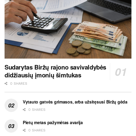
Sudarytas Biržų rajono savivaldybės
didžiausių įmonių šimtukas
0 SHARES
Vytauto gatvės grimasos, arba užsitęsusi Biržų gėda
0 SHARES
Pietų metas pažymėtas avarija
0 SHARES