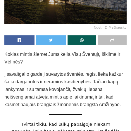
Nuotr. Z. Meškausko
Kokias mintis šiemet Jums kelia Visų Šventųjų iškilmė ir
Vėlinės?
Į savaitgalio gardelį suvarytos šventės, regis, lieka kažkur
šalia darganotos ir neramios kasdienybės. Tačiau kapų
lankymas ir su tamsa kovojančių žvakių liepsna
neišvengiamai atveja mintis apie laikinumą ir tai, kad
kasmet naujais brangiais žmonėmis brangsta Amžinybė.
Tvirtai tikiu, kad laikų pabaigoje niekam