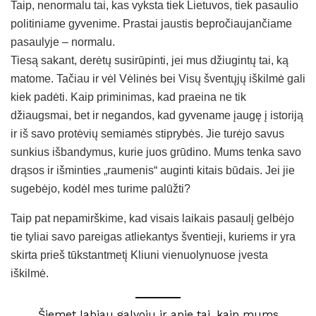
Taip, nenormalu tai, kas vyksta tiek Lietuvos, tiek pasaulio
politiniame gyvenime. Prastai jaustis bepročiaujančiame
pasaulyje – normalu.
Tiesą sakant, derėtų susirūpinti, jei mus džiugintų tai, ką
matome. Tačiau ir vėl Vėlinės bei Visų šventųjų iškilmė gali
kiek padėti. Kaip priminimas, kad praeina ne tik
džiaugsmai, bet ir negandos, kad gyvename įaugę į istoriją
ir iš savo protėvių semiamės stiprybės. Jie turėjo savus
sunkius išbandymus, kurie juos grūdino. Mums tenka savo
drąsos ir išminties „raumenis“ auginti kitais būdais. Jei jie
sugebėjo, kodėl mes turime palūžti?
Taip pat nepamirškime, kad visais laikais pasaulį gelbėjo
tie tyliai savo pareigas atliekantys šventieji, kuriems ir yra
skirta prieš tūkstantmetį Kliuni vienuolynuose įvesta
iškilmė.
Šiemet labiau galvoju ir apie tai, kaip mums