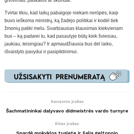
griovimas, paskalos ar skundai.
Tvirtai tikiu, kad laikų pabaigoje niekam nerūpės, kaip
buvo ieškoma ministrų, ką žadėjo politikai ir kodėl tiek
žmonių patiki melu. Svarbiausias klausimas kiekvienam
bus – ką padarei tu, kad pasaulyje būtų kiek šviesiau,
jaukiau, teisingiau? Ir apmaudžiausia bus dėl laiko,
išvaistyto pavydui ir pasipiktinimui.
Senesnis įrašas
Šachmatininkai dalyvavo didmeistrės vardo turnyre
Kitas įrašas
Spardė mokyklos tualete ir šalia geltonojo