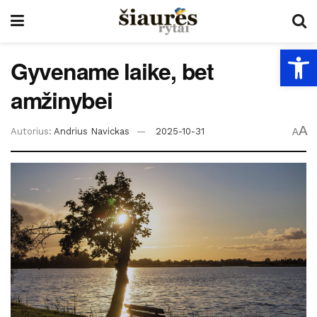
Open
Gyvename laike, bet
amžinybei
A
Autorius:
Andrius Navickas
2025-10-31
A