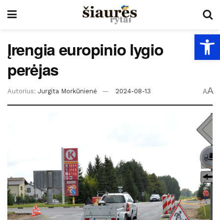
Open
Įrengia europinio lygio
perėjas
A
Autorius:
Jurgita Morkūnienė
2024-08-13
A