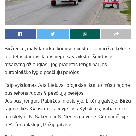
Biržiečiai, matydami kai kuriose miesto ir rajono šalikelėse
pradėtus darbus, klausinėja, kas vyksta. Išgirdusieji
atsakymą džiaugiasi, jog pradėtos rengti naujos
europietiško lygio pėsčiųjų perėjos.
Taip vykdomas „Via Lietuva“ projektas, kuriuo mūsų rajone
bus rekonstruotos 9 pėsčiųjų perėjos.
Jos bus įrengtos Pabiržės miestelyje, Likėnų gatvėje, Biržų
rajone, ties Kviriškiu, Papilyje, ties Kyliškiais, Vabalninko
miestelyje, K. Šakenio ir S. Nėries gatvėse, Germaniškyje
ir Pačeriaukštėje, Biržų gatvėje.