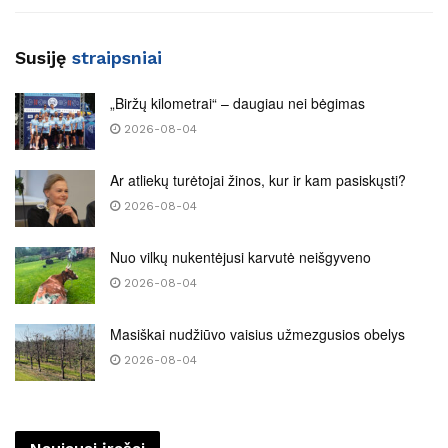
Susiję
straipsniai
„Biržų kilometrai“ – daugiau nei bėgimas
2026-08-04
Ar atliekų turėtojai žinos, kur ir kam pasiskųsti?
2026-08-04
Nuo vilkų nukentėjusi karvutė neišgyveno
2026-08-04
Masiškai nudžiūvo vaisius užmezgusios obelys
2026-08-04