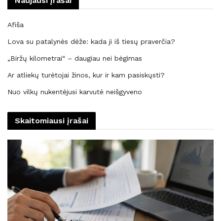
Naujausi įrašai
Afiša
Lova su patalynės dėže: kada ji iš tiesų praverčia?
„Biržų kilometrai“ – daugiau nei bėgimas
Ar atliekų turėtojai žinos, kur ir kam pasiskųsti?
Nuo vilkų nukentėjusi karvutė neišgyveno
Skaitomiausi įrašai