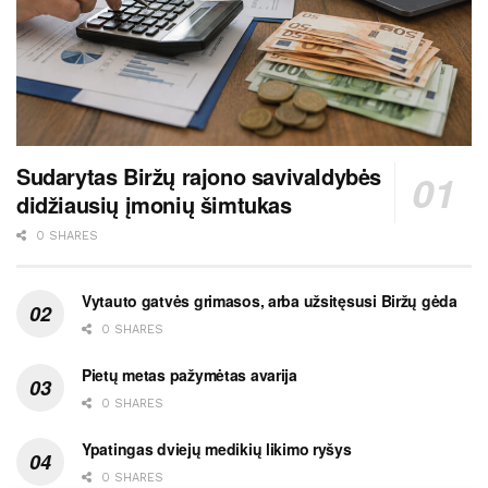
Sudarytas Biržų rajono savivaldybės
didžiausių įmonių šimtukas
0 SHARES
Vytauto gatvės grimasos, arba užsitęsusi Biržų gėda
0 SHARES
Pietų metas pažymėtas avarija
0 SHARES
Ypatingas dviejų medikių likimo ryšys
0 SHARES