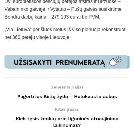
Dvi europietiškos pėsčiųjų perėjos atsiras ir Biržuose –
Vabalninko gatvėje ir Vytauto – Pušų gatvės susikirtime.
Bendra darbų kaina – 279 193 eurai be PVM.
„Via Lietuva“ per šiuos metus iš viso planuoja rekonstruoti
net 360 perėjų visoje Lietuvoje.
Senesnis įrašas
Pagerbtos Biržų žydų – Holokausto aukos
Kitas įrašas
Kiek tęsis ženklų prie ligoninės atnaujinimo
laikinumas?