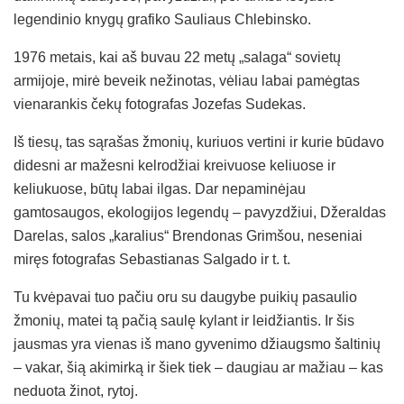
legendinio knygų grafiko Sauliaus Chlebinsko.
1976 metais, kai aš buvau 22 metų „salaga“ sovietų
armijoje, mirė beveik nežinotas, vėliau labai pamėgtas
vienarankis čekų fotografas Jozefas Sudekas.
Iš tiesų, tas sąrašas žmonių, kuriuos vertini ir kurie būdavo
didesni ar mažesni kelrodžiai kreivuose keliuose ir
keliukuose, būtų labai ilgas. Dar nepaminėjau
gamtosaugos, ekologijos legendų – pavyzdžiui, Džeraldas
Darelas, salos „karalius“ Brendonas Grimšou, neseniai
miręs fotografas Sebastianas Salgado ir t. t.
Tu kvėpavai tuo pačiu oru su daugybe puikių pasaulio
žmonių, matei tą pačią saulę kylant ir leidžiantis. Ir šis
jausmas yra vienas iš mano gyvenimo džiaugsmo šaltinių
– vakar, šią akimirką ir šiek tiek – daugiau ar mažiau – kas
neduota žinot, rytoj.