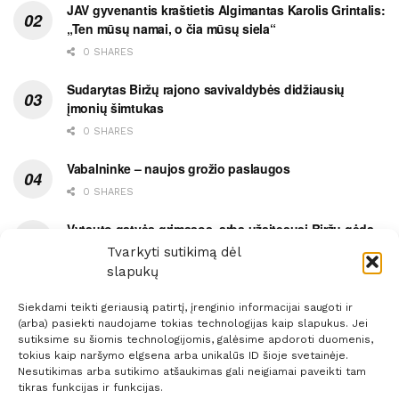
JAV gyvenantis kraštietis Algimantas Karolis Grintalis:
„Ten mūsų namai, o čia mūsų siela“
0 SHARES
Sudarytas Biržų rajono savivaldybės didžiausių
įmonių šimtukas
0 SHARES
Vabalninke – naujos grožio paslaugos
0 SHARES
Vytauto gatvės grimasos, arba užsitęsusi Biržų gėda
Tvarkyti sutikimą dėl
0 SHARES
slapukų
Siekdami teikti geriausią patirtį, įrenginio informacijai saugoti ir
(arba) pasiekti naudojame tokias technologijas kaip slapukus. Jei
sutiksime su šiomis technologijomis, galėsime apdoroti duomenis,
tokius kaip naršymo elgsena arba unikalūs ID šioje svetainėje.
Prenumerata
Reklama
Taisyklės
Kontaktai
Nesutikimas arba sutikimo atšaukimas gali neigiamai paveikti tam
tikras funkcijas ir funkcijas.