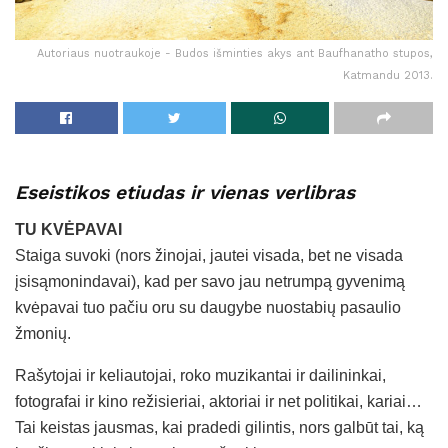
Autoriaus nuotraukoje - Budos išminties akys ant Baufhanatho stupos,
Katmandu 2013.
Eseistikos etiudas ir vienas verlibras
TU KVĖPAVAI
Staiga suvoki (nors žinojai, jautei visada, bet ne visada
įsisąmonindavai), kad per savo jau netrumpą gyvenimą
kvėpavai tuo pačiu oru su daugybe nuostabių pasaulio
žmonių.
Rašytojai ir keliautojai, roko muzikantai ir dailininkai,
fotografai ir kino režisieriai, aktoriai ir net politikai, kariai…
Tai keistas jausmas, kai pradedi gilintis, nors galbūt tai, ką