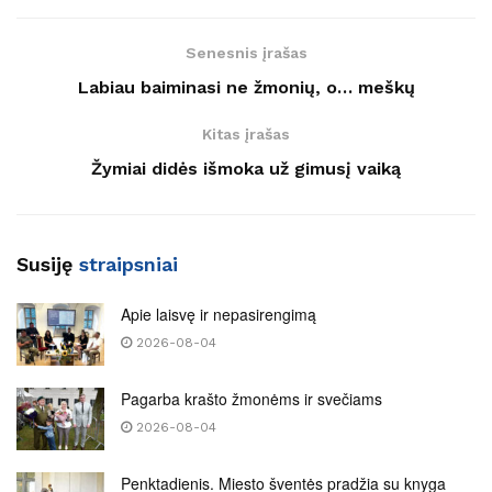
Senesnis įrašas
Labiau baiminasi ne žmonių, o… meškų
Kitas įrašas
Žymiai didės išmoka už gimusį vaiką
Susiję
straipsniai
Apie laisvę ir nepasirengimą
2026-08-04
Pagarba krašto žmonėms ir svečiams
2026-08-04
Penktadienis. Miesto šventės pradžia su knyga