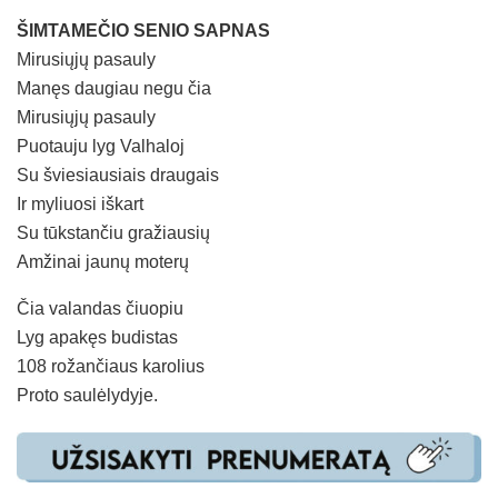
ŠIMTAMEČIO SENIO SAPNAS
Mirusiųjų pasauly
Manęs daugiau negu čia
Mirusiųjų pasauly
Puotauju lyg Valhaloj
Su šviesiausiais draugais
Ir myliuosi iškart
Su tūkstančiu gražiausių
Amžinai jaunų moterų
Čia valandas čiuopiu
Lyg apakęs budistas
108 rožančiaus karolius
Proto saulėlydyje.