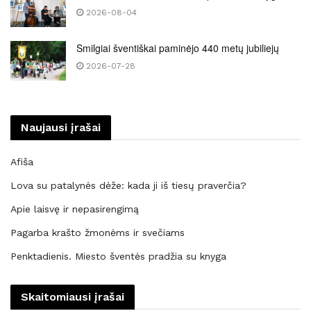
2026-08-04
Smilgiai šventiškai paminėjo 440 metų jubiliejų
2026-07-28
Naujausi įrašai
Afiša
Lova su patalynės dėže: kada ji iš tiesų praverčia?
Apie laisvę ir nepasirengimą
Pagarba krašto žmonėms ir svečiams
Penktadienis. Miesto šventės pradžia su knyga
Skaitomiausi įrašai