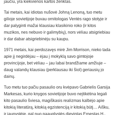
jaučiu, yra kiekvienos kartos ženklas.
Tai metais, kai idiotas nušovė Johną Lenoną, tuo metu
gilioje sovietijoje buvau ornitologas Ventės rago stotyje ir
dar palyginti mažai klausiau klasikinio roko (ir kitos
muzikos, nes nebuvo ir galimybių), nors vėliau atsigriebiau
ir dar dabar atsigriebinėju su kaupu.
1971 metais, kai perdozavęs mirė Jim Morrison, nieko tada
apie jį negirdėjau – ėjau į mokyklą savo gimtojoje
provincijoje, bet vėliau – jau labai brandžiame amžiuje –
daug valandų klausiau (perklausau iki šiol) geriausių jo
dainų.
Tuo metu tuo pačiu pasaulio oru kvėpavo Gabrielis Garsija
Markesas, kurio knygos sovietijoje buvo neįtikėtina legali
kito pasaulio šviesa, magiškasis realizmas kalbėjo apie
kitokią literatūrą, kitokią egzistenciją ir kitokią būtį… Aišku,
ir jaunystėje, gal nuo paauglystės dievintas Ernestas H.,