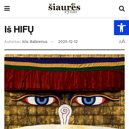
Open
Iš HIFŲ
A
Autorius:
Alis Balbierius
2025-12-12
A