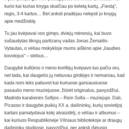
kurio kai kurias knyga skaičiau po keletą kartų, „Fiestą“,
regis, 3-4 kartus… Bet anksti pradėjau nekęsti jo knygų
apie medžioklę.
Tu jau kvėpavai vos gimęs, dviejų mėnesių, kai buvo
sušaudytas tikrųjų partizanų vadas Jonas Žemaitis-
Vytautas, o vėliau mokykloje mums aiškino apie „liaudies
kovotojus“ – stribus…
Daugybė kultūros ir meno korifėjų kvėpavo tuo pačiu oru,
net tada, kai daugelio jų nebuvau girdėjęs ir nemaniau, kad
kada nors teks pabuvot kai kuriuose garsiausiuose
pasaulio meno muziejuose, žiūrėt originalus, pavyzdžiui,
Madrido karalienės Sofijos – Rein Sofia – muziejuje. Dali,
Picasso ir daugybė puikių XX a. dailininkų, kurių sovietijoj
kartais pamatydavai kokį atvaizdėlį, o vėliau ir albumus –
kai kuriuos Respublikinėje Vilniaus bibliotekoje ar draugų
dailininkų studijose, pavyzdžiui, per anksti išėjusio