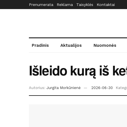
Prenumerata
Reklama
Taisyklės
Kontaktai
Pradinis
Aktualijos
Nuomonės
Išleido kurą iš k
Autorius:
Jurgita Morkūnienė
2026-06-30
Katego