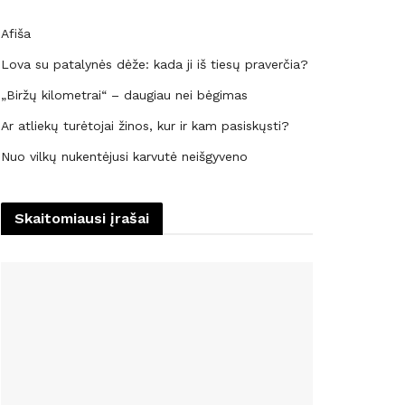
Afiša
Lova su patalynės dėže: kada ji iš tiesų praverčia?
„Biržų kilometrai“ – daugiau nei bėgimas
Ar atliekų turėtojai žinos, kur ir kam pasiskųsti?
Nuo vilkų nukentėjusi karvutė neišgyveno
Skaitomiausi įrašai