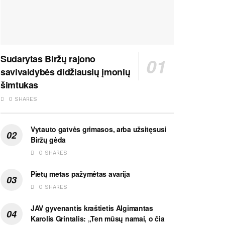
Sudarytas Biržų rajono
savivaldybės didžiausių įmonių
šimtukas
0 SHARES
Vytauto gatvės grimasos, arba užsitęsusi
Biržų gėda
0 SHARES
Pietų metas pažymėtas avarija
0 SHARES
JAV gyvenantis kraštietis Algimantas
Karolis Grintalis: „Ten mūsų namai, o čia