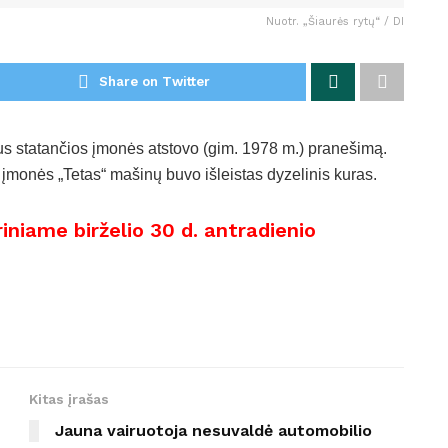
Nuotr. „Šiaurės rytų“ / DI
Share on Twitter
lpus statančios įmonės atstovo (gim. 1978 m.) pranešimą.
ų įmonės „Tetas“ mašinų buvo išleistas dyzelinis kuras.
riniame birželio 30 d. antradienio
Kitas įrašas
Jauna vairuotoja nesuvaldė automobilio