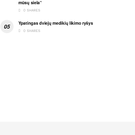
mūsų siela“
0 SHARES
Ypatingas dviejų medikių likimo ryšys
0 SHARES