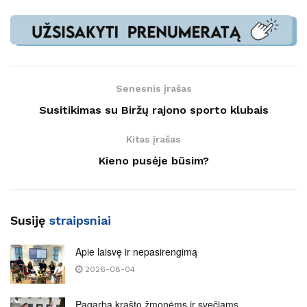
Senesnis įrašas
Susitikimas su Biržų rajono sporto klubais
Kitas įrašas
Kieno pusėje būsim?
Susiję
straipsniai
Apie laisvę ir nepasirengimą
2026-08-04
Pagarba krašto žmonėms ir svečiams