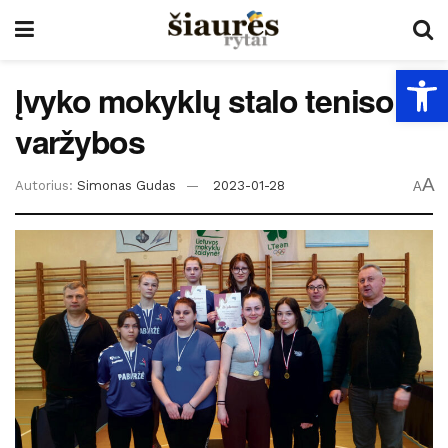
Open
Įvyko mokyklų stalo teniso
varžybos
A
Autorius:
Simonas Gudas
2023-01-28
A