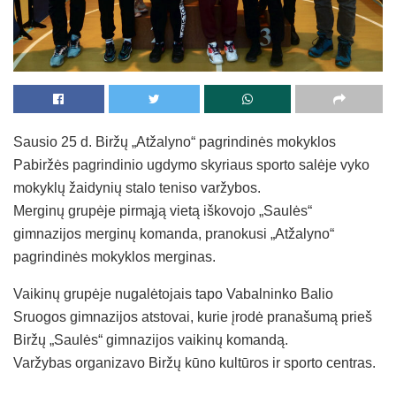
Sausio 25 d. Biržų „Atžalyno“ pagrindinės mokyklos
Pabiržės pagrindinio ugdymo skyriaus sporto salėje vyko
mokyklų žaidynių stalo teniso varžybos.
Merginų grupėje pirmąją vietą iškovojo „Saulės“
gimnazijos merginų komanda, pranokusi „Atžalyno“
pagrindinės mokyklos merginas.
Vaikinų grupėje nugalėtojais tapo Vabalninko Balio
Sruogos gimnazijos atstovai, kurie įrodė pranašumą prieš
Biržų „Saulės“ gimnazijos vaikinų komandą.
Varžybas organizavo Biržų kūno kultūros ir sporto centras.