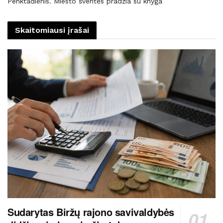
Penktadienis. Miesto šventės pradžia su knyga
Skaitomiausi įrašai
Sudarytas Biržų rajono savivaldybės