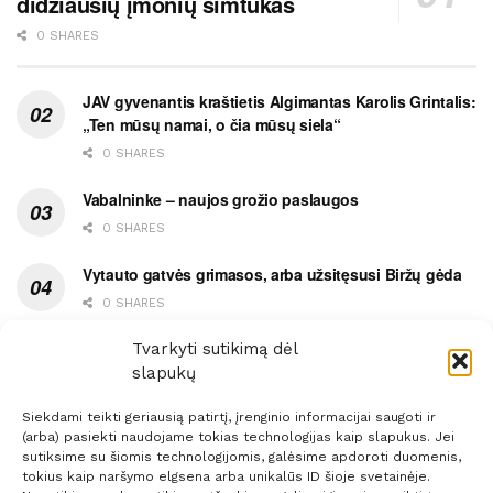
didžiausių įmonių šimtukas
0 SHARES
JAV gyvenantis kraštietis Algimantas Karolis Grintalis:
„Ten mūsų namai, o čia mūsų siela“
0 SHARES
Vabalninke – naujos grožio paslaugos
0 SHARES
Vytauto gatvės grimasos, arba užsitęsusi Biržų gėda
0 SHARES
Pietų metas pažymėtas avarija
Tvarkyti sutikimą dėl
slapukų
0 SHARES
Siekdami teikti geriausią patirtį, įrenginio informacijai saugoti ir
(arba) pasiekti naudojame tokias technologijas kaip slapukus. Jei
sutiksime su šiomis technologijomis, galėsime apdoroti duomenis,
tokius kaip naršymo elgsena arba unikalūs ID šioje svetainėje.