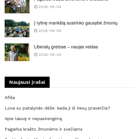
2026-08-04
Į rytinę mankštą susirinko gausybė žmonių
2026-08-04
Liberalų gretose – naujas veidas
2026-08-04
Naujausi įrašai
Afiša
Lova su patalynės dėže: kada ji iš tiesų praverčia?
Apie laisvę ir nepasirengimą
Pagarba krašto žmonėms ir svečiams