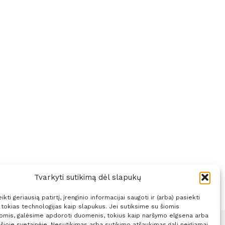
Tvarkyti sutikimą dėl slapukų
kti geriausią patirtį, įrenginio informacijai saugoti ir (arba) pasiekti
okias technologijas kaip slapukus. Jei sutiksime su šiomis
jomis, galėsime apdoroti duomenis, tokius kaip naršymo elgsena arba
 šioje svetainėje. Nesutikimas arba sutikimo atšaukimas gali neigiamai