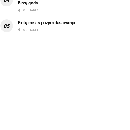
Biržų gėda
0 SHARES
Pietų metas pažymėtas avarija
0 SHARES