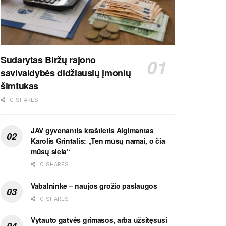
Sudarytas Biržų rajono
savivaldybės didžiausių įmonių
šimtukas
0 SHARES
JAV gyvenantis kraštietis Algimantas
Karolis Grintalis: „Ten mūsų namai, o čia
mūsų siela“
0 SHARES
Vabalninke – naujos grožio paslaugos
0 SHARES
Vytauto gatvės grimasos, arba užsitęsusi