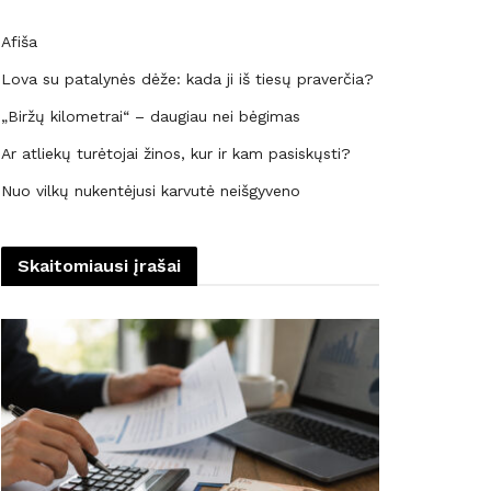
Afiša
Lova su patalynės dėže: kada ji iš tiesų praverčia?
„Biržų kilometrai“ – daugiau nei bėgimas
Ar atliekų turėtojai žinos, kur ir kam pasiskųsti?
Nuo vilkų nukentėjusi karvutė neišgyveno
Skaitomiausi įrašai