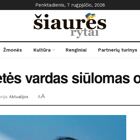
Penktadienis, 7 rugpjūčio, 2026
Žmonės
Kultūra
Renginiai
Partnerių turinys
etės vardas siūlomas o
A
rija:
Aktualijos
A