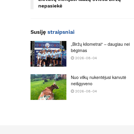
nepasiekė
Susiję
straipsniai
„Biržų kilometrai“ – daugiau nei
bėgimas
2026-08-04
Nuo vilkų nukentėjusi karvutė
neišgyveno
2026-08-04