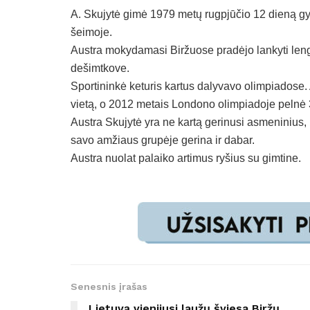
A. Skujytė gimė 1979 metų rugpjūčio 12 dieną gyd
šeimoje.
Austra mokydamasi Biržuose pradėjo lankyti lengv
dešimtkove.
Sportininkė keturis kartus dalyvavo olimpiadose
vietą, o 2012 metais Londono olimpiadoje pelnė 3
Austra Skujytė yra ne kartą gerinusi asmeninius,
savo amžiaus grupėje gerina ir dabar.
Austra nuolat palaiko artimus ryšius su gimtine.
Senesnis įrašas
Lietuvą vienijusi laužų šviesa Biržų