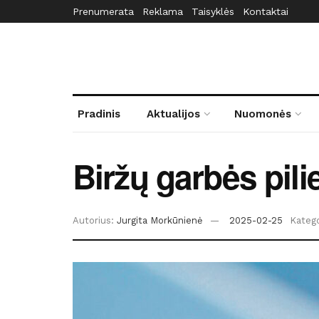
Prenumerata
Reklama
Taisyklės
Kontaktai
Pradinis
Aktualijos
Nuomonės
Biržų garbės pili
Autorius:
Jurgita Morkūnienė
2025-02-25
Katego