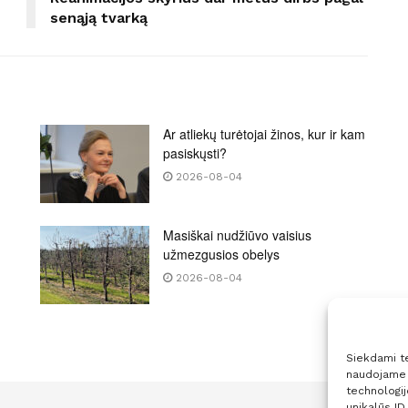
senąją tvarką
Ar atliekų turėtojai žinos, kur ir kam
pasiskųsti?
2026-08-04
Masiškai nudžiūvo vaisius
užmezgusios obelys
2026-08-04
Siekdami tei
naudojame t
technologi
unikalūs ID