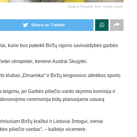
Austra Skujytė. Soc. tinklų nuotr.
Share on Twitter
i, kurie bus pateikti Biržų rajono savivaldybės garbės
etei olimpietei, trenerei Austrai Skujytei.
o klubas „Dinamika“ ir Biržų lengvosios atletikos sporto
teigimu, jei Garbės piliečio vardo skyrimo komisija ir
apdovanojimo ceremonija būtų planuojama vasarą
lniusiam Biržų kraštui ir Lietuvai žmogui, vienai
rbės piliečio vardas“, – kalbėjo vicemerė.