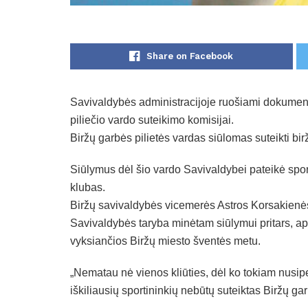
Share on Facebook
Savivaldybės administracijoje ruošiami dokumenta
piliečio vardo suteikimo komisijai.
Biržų garbės pilietės vardas siūlomas suteikti birži
Siūlymus dėl šio vardo Savivaldybei pateikė sport
klubas.
Biržų savivaldybės vicemerės Astros Korsakienės 
Savivaldybės taryba minėtam siūlymui pritars, 
vyksiančios Biržų miesto šventės metu.
„Nematau nė vienos kliūties, dėl ko tokiam nusipe
iškiliausių sportininkių nebūtų suteiktas Biržų ga