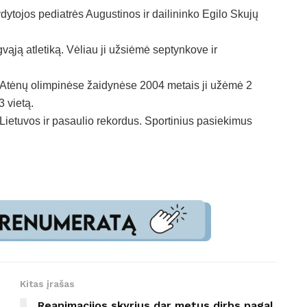
ytojos pediatrės Augustinos ir dailininko Egilo Skujų
ąją atletiką. Vėliau ji užsiėmė septynkove ir
. Atėnų olimpinėse žaidynėse 2004 metais ji užėmė 2
 vietą.
 Lietuvos ir pasaulio rekordus. Sportinius pasiekimus
Kitas įrašas
Reanimacijos skyrius dar metus dirbs pagal