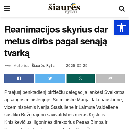
Open
Reanimacijos skyrius dar
metus dirbs pagal senąją
tvarką
Autorius:
Šiaurės Rytai
2025-02-25
Praėjusį penktadienį biržiečių delegacija lankėsi Sveikatos
apsaugos ministerijoje. Su ministre Marija Jakubauskiene,
viceministrėmis Nerija Stasiuliene ir Laimute Vaideliene
susitiko Biržų rajono savivaldybės meras Kęstutis
Knizikevičius, ligoninės direktorius Petras Bimba ir