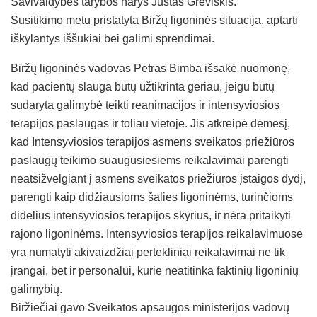
Savivaldybės tarybos narys Justas Greviškis.
Susitikimo metu pristatyta Biržų ligoninės situacija, aptarti
iškylantys iššūkiai bei galimi sprendimai.
Biržų ligoninės vadovas Petras Bimba išsakė nuomonę,
kad pacientų slauga būtų užtikrinta geriau, jeigu būtų
sudaryta galimybė teikti reanimacijos ir intensyviosios
terapijos paslaugas ir toliau vietoje. Jis atkreipė dėmesį,
kad Intensyviosios terapijos asmens sveikatos priežiūros
paslaugų teikimo suaugusiesiems reikalavimai parengti
neatsižvelgiant į asmens sveikatos priežiūros įstaigos dydį,
parengti kaip didžiausioms šalies ligoninėms, turinčioms
didelius intensyviosios terapijos skyrius, ir nėra pritaikyti
rajono ligoninėms. Intensyviosios terapijos reikalavimuose
yra numatyti akivaizdžiai pertekliniai reikalavimai ne tik
įrangai, bet ir personalui, kurie neatitinka faktinių ligoninių
galimybių.
Biržiečiai gavo Sveikatos apsaugos ministerijos vadovų