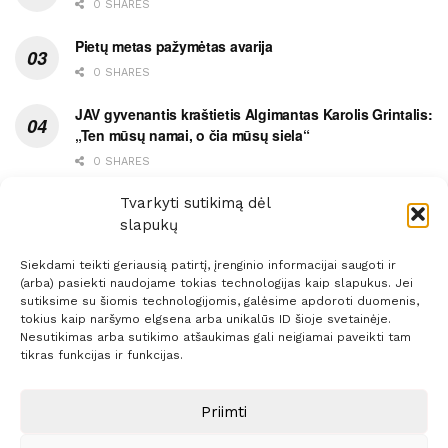
0 SHARES
Pietų metas pažymėtas avarija
0 SHARES
JAV gyvenantis kraštietis Algimantas Karolis Grintalis:
„Ten mūsų namai, o čia mūsų siela“
0 SHARES
Ypatingas dviejų medikių likimo ryšys
Tvarkyti sutikimą dėl
slapukų
0 SHARES
Siekdami teikti geriausią patirtį, įrenginio informacijai saugoti ir
(arba) pasiekti naudojame tokias technologijas kaip slapukus. Jei
sutiksime su šiomis technologijomis, galėsime apdoroti duomenis,
tokius kaip naršymo elgsena arba unikalūs ID šioje svetainėje.
Nesutikimas arba sutikimo atšaukimas gali neigiamai paveikti tam
Prenumerata
Reklama
Taisyklės
Kontaktai
tikras funkcijas ir funkcijas.
Sprendimas:
ITBrolis
Priimti