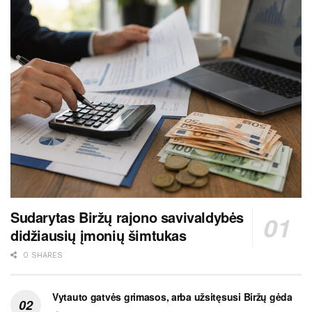
Sudarytas Biržų rajono savivaldybės
didžiausių įmonių šimtukas
0 SHARES
Vytauto gatvės grimasos, arba užsitęsusi Biržų gėda