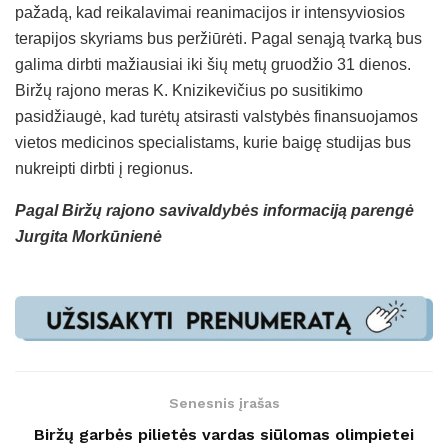
pažadą, kad reikalavimai reanimacijos ir intensyviosios
terapijos skyriams bus peržiūrėti. Pagal senąją tvarką bus
galima dirbti mažiausiai iki šių metų gruodžio 31 dienos.
Biržų rajono meras K. Knizikevičius po susitikimo
pasidžiaugė, kad turėtų atsirasti valstybės finansuojamos
vietos medicinos specialistams, kurie baigę studijas bus
nukreipti dirbti į regionus.
Pagal Biržų rajono savivaldybės informaciją parengė
Jurgita Morkūnienė
Senesnis įrašas
Biržų garbės pilietės vardas siūlomas olimpietei