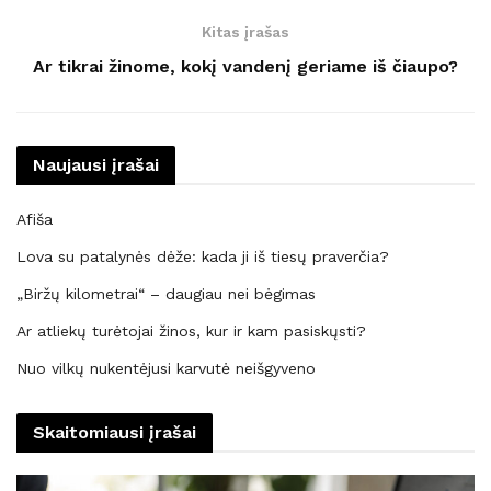
Kitas įrašas
Ar tikrai žinome, kokį vandenį geriame iš čiaupo?
Naujausi įrašai
Afiša
Lova su patalynės dėže: kada ji iš tiesų praverčia?
„Biržų kilometrai“ – daugiau nei bėgimas
Ar atliekų turėtojai žinos, kur ir kam pasiskųsti?
Nuo vilkų nukentėjusi karvutė neišgyveno
Skaitomiausi įrašai