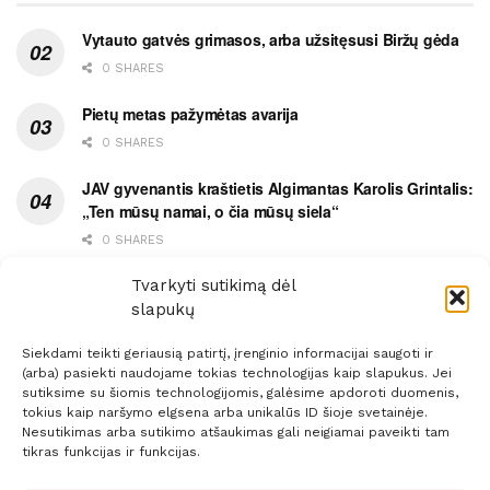
Vytauto gatvės grimasos, arba užsitęsusi Biržų gėda
0 SHARES
Pietų metas pažymėtas avarija
0 SHARES
JAV gyvenantis kraštietis Algimantas Karolis Grintalis:
„Ten mūsų namai, o čia mūsų siela“
0 SHARES
Ypatingas dviejų medikių likimo ryšys
Tvarkyti sutikimą dėl
slapukų
0 SHARES
Siekdami teikti geriausią patirtį, įrenginio informacijai saugoti ir
(arba) pasiekti naudojame tokias technologijas kaip slapukus. Jei
sutiksime su šiomis technologijomis, galėsime apdoroti duomenis,
tokius kaip naršymo elgsena arba unikalūs ID šioje svetainėje.
Nesutikimas arba sutikimo atšaukimas gali neigiamai paveikti tam
Prenumerata
Reklama
Taisyklės
Kontaktai
tikras funkcijas ir funkcijas.