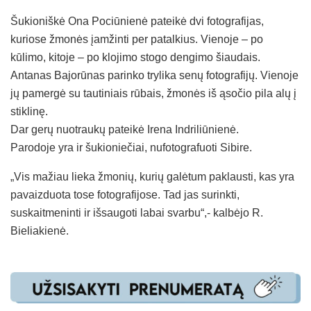
Šukioniškė Ona Pociūnienė pateikė dvi fotografijas,
kuriose žmonės įamžinti per patalkius. Vienoje – po
kūlimo, kitoje – po klojimo stogo dengimo šiaudais.
Antanas Bajorūnas parinko trylika senų fotografijų. Vienoje
jų pamergė su tautiniais rūbais, žmonės iš ąsočio pila alų į
stiklinę.
Dar gerų nuotraukų pateikė Irena Indriliūnienė.
Parodoje yra ir šukioniečiai, nufotografuoti Sibire.
„Vis mažiau lieka žmonių, kurių galėtum paklausti, kas yra
pavaizduota tose fotografijose. Tad jas surinkti,
suskaitmeninti ir išsaugoti labai svarbu“,- kalbėjo R.
Bieliakienė.