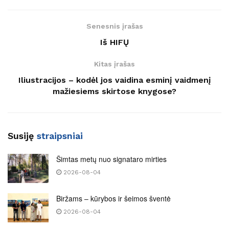
Senesnis įrašas
Iš HIFŲ
Kitas įrašas
Iliustracijos – kodėl jos vaidina esminį vaidmenį
mažiesiems skirtose knygose?
Susiję
straipsniai
Šimtas metų nuo signataro mirties
2026-08-04
Biržams – kūrybos ir šeimos šventė
2026-08-04