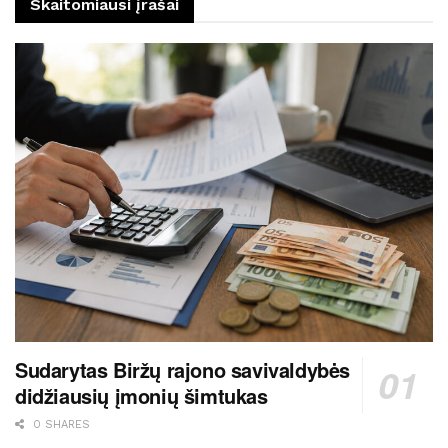
Skaitomiausi įrašai
Sudarytas Biržų rajono savivaldybės
didžiausių įmonių šimtukas
0 SHARES