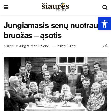
Open
Jungiamasis senų nuotraukų
bruožas – ąsotis
A
Autorius:
Jurgita Morkūnienė
2022-01-22
A