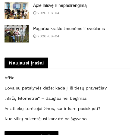
Apie laisvę ir nepasirengimą
2026-08-04
Pagarba krašto žmonėms ir svečiams
2026-08-04
Naujausi įrašai
Afiša
Lova su patalynės dėže: kada ji iš tiesų praverčia?
„Biržų kilometrai“ – daugiau nei bėgimas
Ar atliekų turėtojai žinos, kur ir kam pasiskųsti?
Nuo vilkų nukentėjusi karvutė neišgyveno