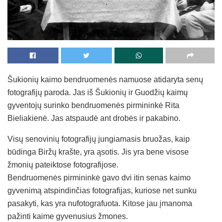
Šukionių kaimo bendruomenės namuose atidaryta senų
fotografijų paroda. Jas iš Šukionių ir Guodžių kaimų
gyventojų surinko bendruomenės pirmininkė Rita
Bieliakienė. Jas atspaudė ant drobės ir pakabino.
Visų senovinių fotografijų jungiamasis bruožas, kaip
būdinga Biržų krašte, yra ąsotis. Jis yra bene visose
žmonių pateiktose fotografijose.
Bendruomenės pirmininkė gavo dvi itin senas kaimo
gyvenimą atspindinčias fotografijas, kuriose net sunku
pasakyti, kas yra nufotografuota. Kitose jau įmanoma
pažinti kaime gyvenusius žmones.