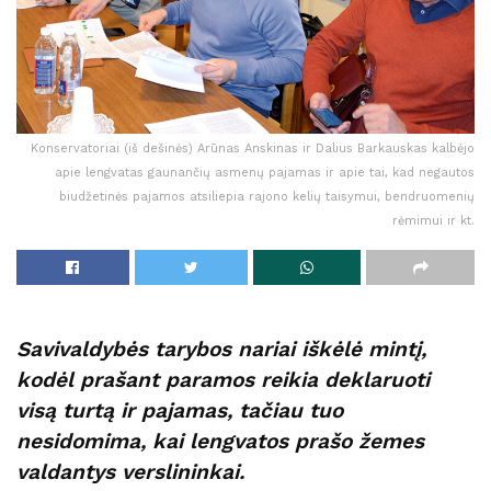
Konservatoriai (iš dešinės) Arūnas Anskinas ir Dalius Barkauskas kalbėjo
apie lengvatas gaunančių asmenų pajamas ir apie tai, kad negautos
biudžetinės pajamos atsiliepia rajono kelių taisymui, bendruomenių
rėmimui ir kt.
Savivaldybės tarybos nariai iškėlė mintį,
kodėl prašant paramos reikia deklaruoti
visą turtą ir pajamas, tačiau tuo
nesidomima, kai lengvatos prašo žemes
valdantys verslininkai.