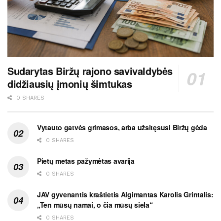
Sudarytas Biržų rajono savivaldybės
didžiausių įmonių šimtukas
0 SHARES
Vytauto gatvės grimasos, arba užsitęsusi Biržų gėda
0 SHARES
Pietų metas pažymėtas avarija
0 SHARES
JAV gyvenantis kraštietis Algimantas Karolis Grintalis:
„Ten mūsų namai, o čia mūsų siela“
0 SHARES