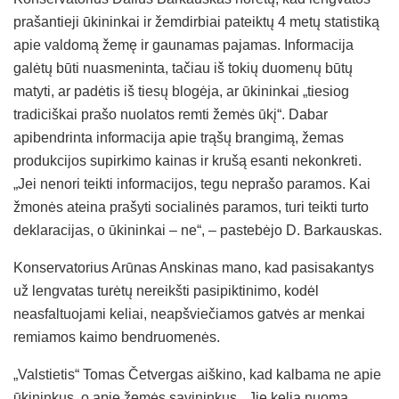
prašantieji ūkininkai ir žemdirbiai pateiktų 4 metų statistiką
apie valdomą žemę ir gaunamas pajamas. Informacija
galėtų būti nuasmeninta, tačiau iš tokių duomenų būtų
matyti, ar padėtis iš tiesų blogėja, ar ūkininkai „tiesiog
tradiciškai prašo nuolatos remti žemės ūkį“. Dabar
apibendrinta informacija apie trąšų brangimą, žemas
produkcijos supirkimo kainas ir krušą esanti nekonkreti.
„Jei nenori teikti informacijos, tegu neprašo paramos. Kai
žmonės ateina prašyti socialinės paramos, turi teikti turto
deklaracijas, o ūkininkai – ne“, – pastebėjo D. Barkauskas.
Konservatorius Arūnas Anskinas mano, kad pasisakantys
už lengvatas turėtų nereikšti pasipiktinimo, kodėl
neasfaltuojami keliai, neapšviečiamos gatvės ar menkai
remiamos kaimo bendruomenės.
„Valstietis“ Tomas Četvergas aiškino, kad kalbama ne apie
ūkininkus, o apie žemės savininkus. „Jie kelia nuomą