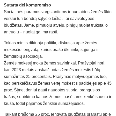
Sutarta dėl kompromiso
Socialinės paramos vargstantiems ir nuolaidos žemės ūkio
verslui turi bendrą sąlyčio tašką. Tai savivaldybės
biudžetas. Jame, pirmuoju atveju, pinigų nuolat trūksta, o
antruoju – nuolat galima rasti.
Tokias mintis diktuoja politikų diskusija apie žemės
mokesčio lengvatą, kurios prašo ūkininkų sąjunga ir
žemdirbių asociacija.
Žemės mokestį moka žemės savininkai. Prašytojai nori,
kad 2023 metais apskaičiuotas žemės mokestis būtų
sumažintas 25 procentais. Prašymas motyvuojamas tuo,
kad perskaičiavus žemės vertę mokestis padidėjęs apie 45
proc. Šįmet derliui gauti naudotos stipriai brangusios
trąšos, supirkimo kainos žemos, pasėliams kenkė sausra ir
kruša, todėl pajamos ženkliai sumažėjusios.
Taikant prašomą 25 proc. lengvatą biudžetas prarastų apie