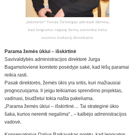
„Valstietis“ Tomas Četvergas atkreipė dėmesį,
kad lengvatos negavę žemių savininkai kelia
nuomos mokestį ūkininkams.
Parama žemės ūkiui – išskirtinė
Savivaldybės administracijos direktorė Jurga
Bagamolovienė komiteto posėdyje sakė, kad lėšų paramai
reikia rasti.
Pasak direktorės, žemės ūkis yra sritis, kuri mažiausiai
prognozuojama. Ir jeigu teikiamas sprendimo projektas,
vadinasi, biudžetui tokia našta pakeliama.
„Parama žemės ūkiui – išskirtinė… Tai strateginė ūkio
šaka, kurios neremti negalima“ , – kalbėjo administracijos
vadovė.
Konservatorius Dalius Barkauskas norėtų, kad lengvatos