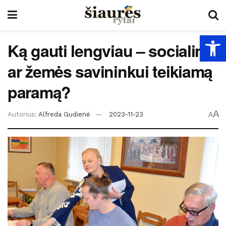
Open
Ką gauti lengviau – socialinę
ar žemės savininkui teikiamą
paramą?
A
Autorius:
Alfreda Gudienė
2023-11-23
A