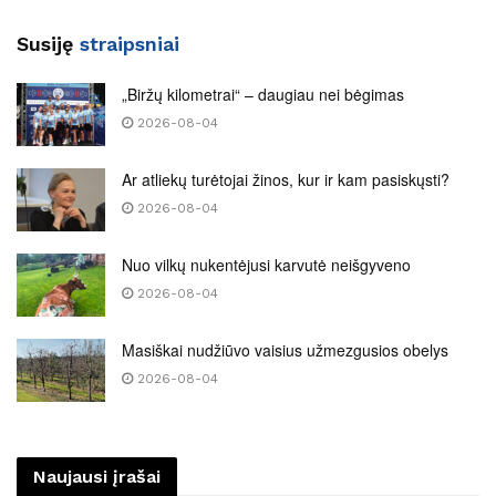
Susiję
straipsniai
„Biržų kilometrai“ – daugiau nei bėgimas
2026-08-04
Ar atliekų turėtojai žinos, kur ir kam pasiskųsti?
2026-08-04
Nuo vilkų nukentėjusi karvutė neišgyveno
2026-08-04
Masiškai nudžiūvo vaisius užmezgusios obelys
2026-08-04
Naujausi įrašai