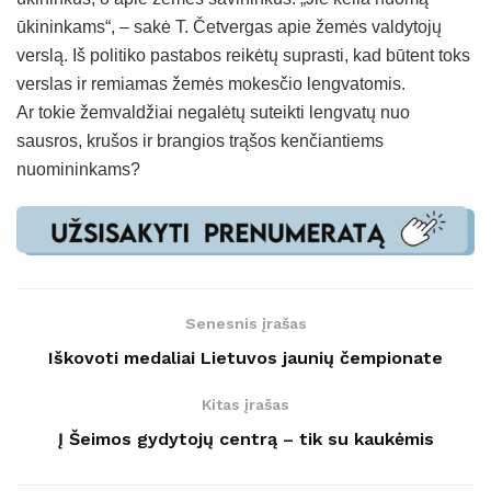
ūkininkams“, – sakė T. Četvergas apie žemės valdytojų
verslą. Iš politiko pastabos reikėtų suprasti, kad būtent toks
verslas ir remiamas žemės mokesčio lengvatomis.
Ar tokie žemvaldžiai negalėtų suteikti lengvatų nuo
sausros, krušos ir brangios trąšos kenčiantiems
nuomininkams?
Senesnis įrašas
Iškovoti medaliai Lietuvos jaunių čempionate
Kitas įrašas
Į Šeimos gydytojų centrą – tik su kaukėmis