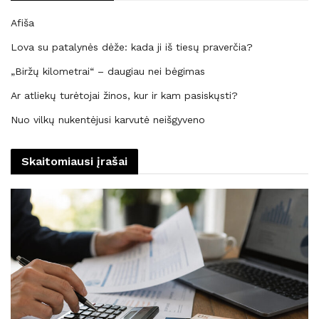
Afiša
Lova su patalynės dėže: kada ji iš tiesų praverčia?
„Biržų kilometrai“ – daugiau nei bėgimas
Ar atliekų turėtojai žinos, kur ir kam pasiskųsti?
Nuo vilkų nukentėjusi karvutė neišgyveno
Skaitomiausi įrašai