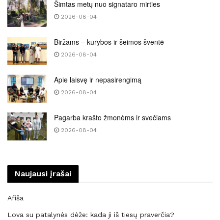
Šimtas metų nuo signataro mirties
2026-08-04
Biržams – kūrybos ir šeimos šventė
2026-08-04
Apie laisvę ir nepasirengimą
2026-08-04
Pagarba krašto žmonėms ir svečiams
2026-08-04
Naujausi įrašai
Afiša
Lova su patalynės dėže: kada ji iš tiesų praverčia?