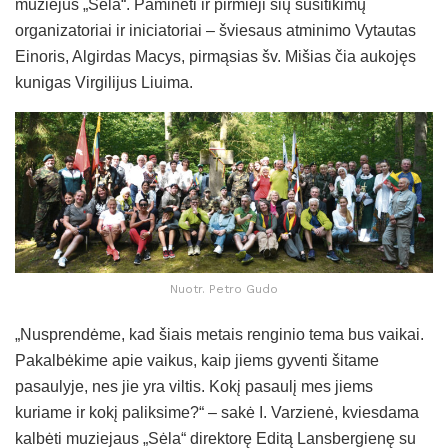
muziejus „Sėla“. Paminėti ir pirmieji šių susitikimų
organizatoriai ir iniciatoriai – šviesaus atminimo Vytautas
Einoris, Algirdas Macys, pirmąsias šv. Mišias čia aukojęs
kunigas Virgilijus Liuima.
Nuotr. Petro Gudo
„Nusprendėme, kad šiais metais renginio tema bus vaikai.
Pakalbėkime apie vaikus, kaip jiems gyventi šitame
pasaulyje, nes jie yra viltis. Kokį pasaulį mes jiems
kuriame ir kokį paliksime?“ – sakė I. Varzienė, kviesdama
kalbėti muziejaus „Sėla“ direktorę Editą Lansbergienę su