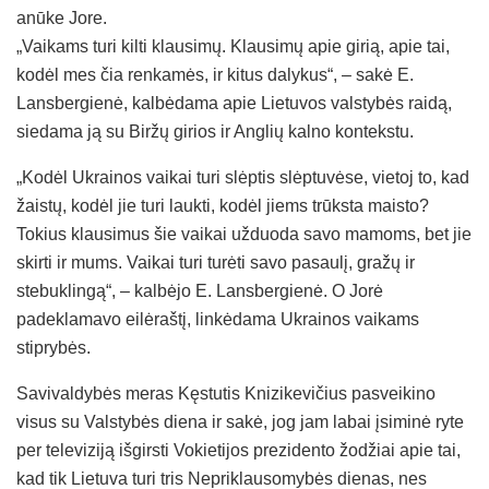
anūke Jore.
„Vaikams turi kilti klausimų. Klausimų apie girią, apie tai,
kodėl mes čia renkamės, ir kitus dalykus“, – sakė E.
Lansbergienė, kalbėdama apie Lietuvos valstybės raidą,
siedama ją su Biržų girios ir Anglių kalno kontekstu.
„Kodėl Ukrainos vaikai turi slėptis slėptuvėse, vietoj to, kad
žaistų, kodėl jie turi laukti, kodėl jiems trūksta maisto?
Tokius klausimus šie vaikai užduoda savo mamoms, bet jie
skirti ir mums. Vaikai turi turėti savo pasaulį, gražų ir
stebuklingą“, – kalbėjo E. Lansbergienė. O Jorė
padeklamavo eilėraštį, linkėdama Ukrainos vaikams
stiprybės.
Savivaldybės meras Kęstutis Knizikevičius pasveikino
visus su Valstybės diena ir sakė, jog jam labai įsiminė ryte
per televiziją išgirsti Vokietijos prezidento žodžiai apie tai,
kad tik Lietuva turi tris Nepriklausomybės dienas, nes