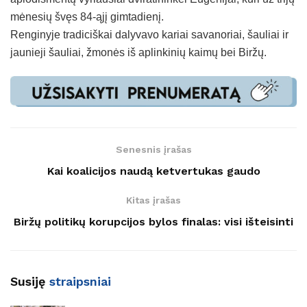
mėnesių švęs 84-ąjį gimtadienį.
Renginyje tradiciškai dalyvavo kariai savanoriai, šauliai ir
jaunieji šauliai, žmonės iš aplinkinių kaimų bei Biržų.
Senesnis įrašas
Kai koalicijos naudą ketvertukas gaudo
Kitas įrašas
Biržų politikų korupcijos bylos finalas: visi išteisinti
Susiję
straipsniai