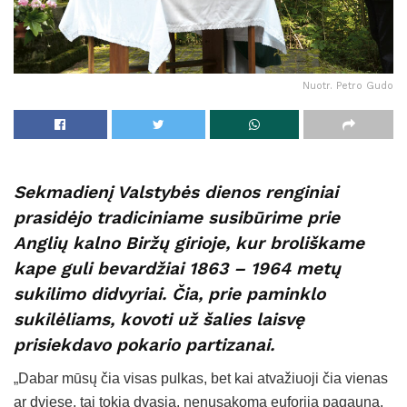
Nuotr. Petro Gudo
Sekmadienį Valstybės dienos renginiai
prasidėjo tradiciniame susibūrime prie
Anglių kalno Biržų girioje, kur broliškame
kape guli bevardžiai 1863 – 1964 metų
sukilimo didvyriai. Čia, prie paminklo
sukilėliams, kovoti už šalies laisvę
prisiekdavo pokario partizanai.
„Dabar mūsų čia visas pulkas, bet kai atvažiuoji čia vienas
ar dviese, tai tokia dvasia, nenusakoma euforija pagauna.