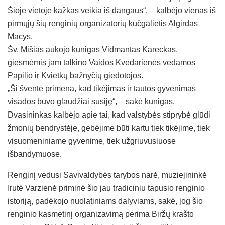
Šioje vietoje kažkas veikia iš dangaus“, – kalbėjo vienas iš
pirmųjų šių renginių organizatorių kučgalietis Algirdas
Macys.
Šv. Mišias aukojo kunigas Vidmantas Kareckas,
giesmėmis jam talkino Vaidos Kvedarienės vedamos
Papilio ir Kvietkų bažnyčių giedotojos.
„Ši šventė primena, kad tikėjimas ir tautos gyvenimas
visados buvo glaudžiai susiję“, – sakė kunigas.
Dvasininkas kalbėjo apie tai, kad valstybės stiprybė glūdi
žmonių bendrystėje, gebėjime būti kartu tiek tikėjime, tiek
visuomeniniame gyvenime, tiek užgriuvusiuose
išbandymuose.
Renginį vedusi Savivaldybės tarybos narė, muziejininkė
Irutė Varzienė priminė šio jau tradiciniu tapusio renginio
istoriją, padėkojo nuolatiniams dalyviams, sakė, jog šio
renginio kasmetinį organizavimą perima Biržų krašto