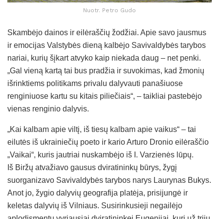
Nuotr. Petro Gudo
Skambėjo dainos ir eilėraščių žodžiai. Apie savo jausmus
ir emocijas Valstybės dieną kalbėjo Savivaldybės tarybos
nariai, kurių šįkart atvyko kaip niekada daug – net penki.
„Gal vieną kartą tai bus pradžia ir suvokimas, kad žmonių
išrinktiems politikams privalu dalyvauti panašiuose
renginiuose kartu su kitais piliečiais“, – taikliai pastebėjo
vienas renginio dalyvis.
„Kai kalbam apie viltį, iš tiesų kalbam apie vaikus“ – tai
eilutės iš ukrainiečių poeto ir kario Arturo Dronio eilėraščio
„Vaikai“, kuris jautriai nuskambėjo iš I. Varzienės lūpų.
Iš Biržų atvažiavo gausus dviratininkų būrys, žygį
suorganizavo Savivaldybės tarybos narys Laurynas Bukys.
Anot jo, žygio dalyvių geografija platėja, prisijungė ir
keletas dalyvių iš Vilniaus. Susirinkusieji negailėjo
aplodismentų vyriausiai dviratininkei Eugenijai, kuri už trijų