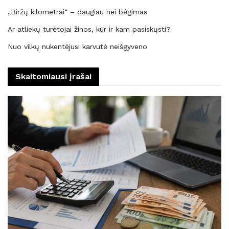
„Biržų kilometrai“ – daugiau nei bėgimas
Ar atliekų turėtojai žinos, kur ir kam pasiskųsti?
Nuo vilkų nukentėjusi karvutė neišgyveno
Skaitomiausi įrašai