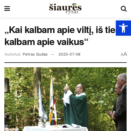
Open
„Kai kalbam apie viltį, iš tiesų
kalbam apie vaikus“
A
Autorius:
Petras Gudas
2025-07-08
A