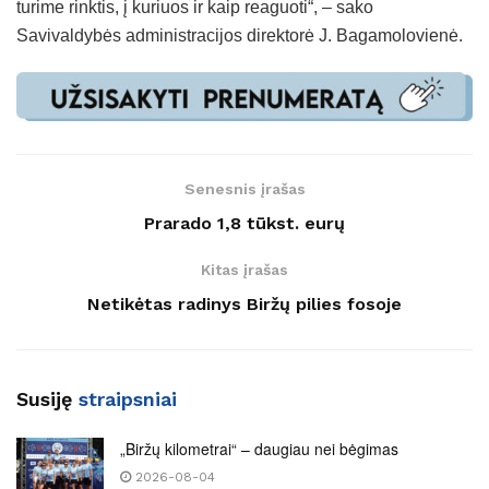
turime rinktis, į kuriuos ir kaip reaguoti“, – sako
Savivaldybės administracijos direktorė J. Bagamolovienė.
Senesnis įrašas
Prarado 1,8 tūkst. eurų
Kitas įrašas
Netikėtas radinys Biržų pilies fosoje
Susiję
straipsniai
„Biržų kilometrai“ – daugiau nei bėgimas
2026-08-04