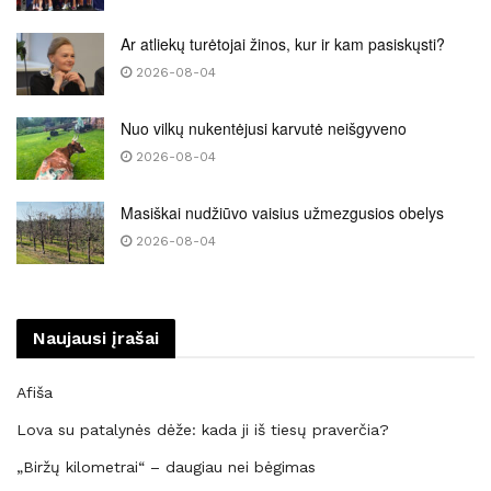
Ar atliekų turėtojai žinos, kur ir kam pasiskųsti?
2026-08-04
Nuo vilkų nukentėjusi karvutė neišgyveno
2026-08-04
Masiškai nudžiūvo vaisius užmezgusios obelys
2026-08-04
Naujausi įrašai
Afiša
Lova su patalynės dėže: kada ji iš tiesų praverčia?
„Biržų kilometrai“ – daugiau nei bėgimas