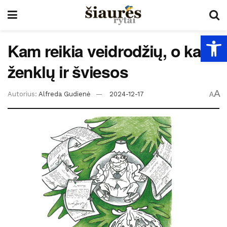
Open
Kam reikia veidrodžių, o kam
ženklų ir šviesos
A
Autorius:
Alfreda Gudienė
2024-12-17
A