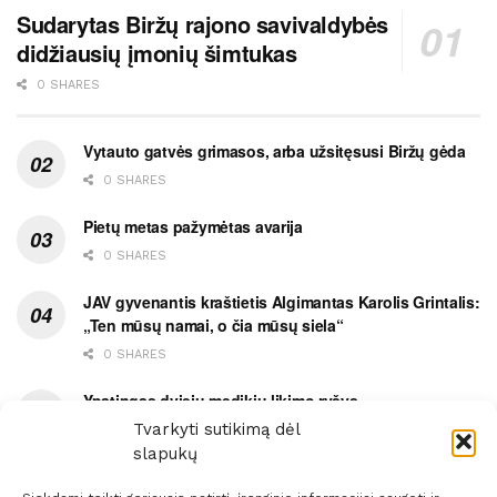
Sudarytas Biržų rajono savivaldybės
didžiausių įmonių šimtukas
0 SHARES
Vytauto gatvės grimasos, arba užsitęsusi Biržų gėda
0 SHARES
Pietų metas pažymėtas avarija
0 SHARES
JAV gyvenantis kraštietis Algimantas Karolis Grintalis:
„Ten mūsų namai, o čia mūsų siela“
0 SHARES
Ypatingas dviejų medikių likimo ryšys
Tvarkyti sutikimą dėl
0 SHARES
slapukų