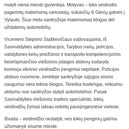
matyti viena miesto gyventoja. Motyvas – toks veidrodis
pagerintų matomumą vairuotojų, sukančių iš Genių gatvės į
Vytauto. Šiuo metu sankryžoje matomumas blogas dėl
užstatomų automobilių.
Vicemero Stepono Staškevičiaus vadovaujama, iš
Savivaldybės administracijos, Tarybos narių, policijos,
valstybinės kelių priežiūros ir transporto kompetencijomis
besirūpinančios viešosios įstaigos atstovų sudaryta
komisija sferinio veidrodžio įrengimui nepritarė. Policijos
atstovo nuomone, minėtoje sankryžoje sąlygos eismo
saugumui nėra tokios blogos. Tereikia tvarkingai, reikiamu
atstumu nuo sankryžos statyti automobilius. Pasak
Savivaldybės viešosios tvarkos specialisto, tokių
veidrodžių žymiai labiau reikėtų pavojingesnėse vietose.
Išvada – veidrodžio nestatyti, nes tokių įrenginių galima
užsimanyti visame mieste.