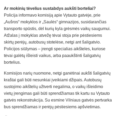
Ar mokinių tėvelius sustabdys aukšti borteliai?
Policija informavo komisiją apie Vytauto gatvėje, prie
„Aušros“ mokyklos ir „Saulės“ gimnazijos, susidarančias
transporto spūstis, dėl kurių kyla grėsmės vaikų saugumui.
Atžalas į mokyklas atvežę tėvai stoja prie pėstiesiems
skirtų perėjų, autobusų stotelėse, netgi ant šaligatvio.
Policijos siūlymas – įrengti specialias aikšteles, kuriose
tėvai galėtų išleisti vaikus, arba paaukštinti šaligatvių
bortelius.
Komisijos narių nuomone, netgi ganėtinai aukšti šaligatvių
kraštai gali būti nesunkiai įveikiami džipais. Autobusų
sustojimo aikštelių užtverti negalima, o vaikų išleidimo
vietų įrengimas gali būti sprendžiamas tik kartu su Vytauto
gatvės rekonstrukcija. Su esmine Vilniaus gatvės pertvarka
bus sprendžiamas ir perėjų pėstiesiems apšvietimas.