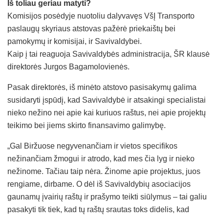
Iš toliau geriau matyti?
Komisijos posėdyje nuotoliu dalyvavęs VšĮ Transporto
paslaugų skyriaus atstovas pažėrė priekaištų bei
pamokymų ir komisijai, ir Savivaldybei.
Kaip į tai reaguoja Savivaldybės administracija, ŠR klausė
direktorės Jurgos Bagamolovienės.
Pasak direktorės, iš minėto atstovo pasisakymų galima
susidaryti įspūdį, kad Savivaldybė ir atsakingi specialistai
nieko nežino nei apie kai kuriuos raštus, nei apie projektų
teikimo bei jiems skirto finansavimo galimybę.
„Gal Biržuose negyvenančiam ir vietos specifikos
nežinančiam žmogui ir atrodo, kad mes čia lyg ir nieko
nežinome. Tačiau taip nėra. Žinome apie projektus, juos
rengiame, dirbame. O dėl iš Savivaldybių asociacijos
gaunamų įvairių raštų ir prašymo teikti siūlymus – tai galiu
pasakyti tik tiek, kad tų raštų srautas toks didelis, kad