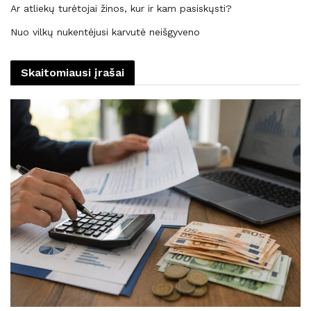
Ar atliekų turėtojai žinos, kur ir kam pasiskųsti?
Nuo vilkų nukentėjusi karvutė neišgyveno
Skaitomiausi įrašai