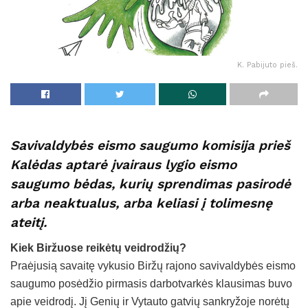
K. Pabijuto pieš.
Savivaldybės eismo saugumo komisija prieš
Kalėdas aptarė įvairaus lygio eismo
saugumo bėdas, kurių sprendimas pasirodė
arba neaktualus, arba keliasi į tolimesnę
ateitį.
Kiek Biržuose reikėtų veidrodžių?
Praėjusią savaitę vykusio Biržų rajono savivaldybės eismo
saugumo posėdžio pirmasis darbotvarkės klausimas buvo
apie veidrodį. Jį Genių ir Vytauto gatvių sankryžoje norėtų