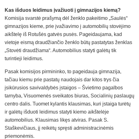
Kas išduos leidimus įvažiuoti į gimnazijos kiemą?
Komisija svarstė prašymą dėl ženklo pakeitimo „Saulės“
gimnazijos kieme, prie įvažiavimo į automobilių stovėjimo
aikštelę iš Rotušės gatvės pusės. Pageidaujama, kad
vietoje eismą draudžiančio ženklo būtų pastatytas ženklas
„Stovėti draudžiama“. Automobilius statyti galėtų tik
turintieji leidimus.
Pasak komisijos pirmininko, to pageidauja gimnazija,
tačiau kiemu prie pastatų naudojais dar kitos trys čia
įsikūrusios savivaldybės įstaigos – Švietimo pagalbos
tarnyba, Visuomenės sveikatos biuras, Socialinių paslaugų
centro dalis. Tuomet kylantis klausimas, kuri įstaiga turėtų
ir galėtų išduoti leidimus statyti kiemo aikštelėje
automobilius. Klausimas likęs atviras. Pasak S.
Staškevičiaus, jį reikėtų spręsti administracinėmis
priemonėmis.